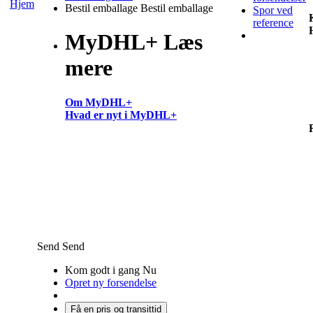
Hjem
Bestil emballage
Bestil emballage
Spor ved
reference
MyDHL+ Læs
mere
Om MyDHL+
Hvad er nyt i MyDHL+
Send
Send
Kom godt i gang Nu
Opret ny forsendelse
Få en pris og transittid