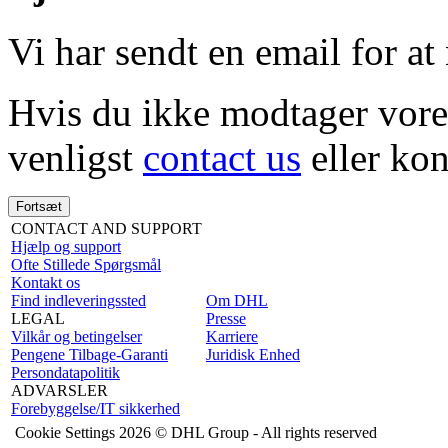
Vi har sendt en email for at
Hvis du ikke modtager vores
venligst
contact us
eller kon
Fortsæt
CONTACT AND SUPPORT
Hjælp og support
Ofte Stillede Spørgsmål
Kontakt os
Find indleveringssted
Om DHL
LEGAL
Presse
Vilkår og betingelser
Karriere
Pengene Tilbage-Garanti
Juridisk Enhed
Persondatapolitik
ADVARSLER
Forebyggelse/IT sikkerhed
Cookie Settings
2026 © DHL Group - All rights reserved