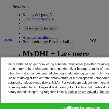
Send
Send
Kom godt i gang Nu
Opret ny forsendelse
Få en pris og transittid
Arranger en afhentning
Hjem
Søg
Bestil emballage
Bestil emballage
MyDHL+ Læs mere
Dette websted bruger cookies og lignende teknologier (herefter "teknolo
Om MyDHL+
at bestemme, hvor ofte vores internetsider bliver besøgt, antallet af be
Hvad er nyt i MyDHL+
tilbud for maksimal bekvemmelighed og effektivitet og gør det muligt fo
Disse teknologier kan omfatte dataoverførsler til tredjepartsleverandører 
Hjem
Send
Søg
databeskyttelsesniveau (f.eks. USA). For yderligere oplysninger, herun
og muligheden for at tilbagekalde dit samtykke til enhver tid, bedes du s
CONTACT AND SUPPORT
Hjælp og support
samtykkeindstillinger" og følgende links
Meddelelse om privatliv
Juridi
Ofte Stillede Spørgsmål
Kontakt os
Find indleveringssted
Om DHL
Indstillinger for samtykke