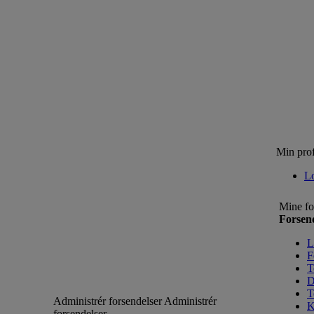
Min prof
L
Mine fo
Forsen
L
F
T
D
T
Administrér forsendelser
Administrér
K
forsendelser