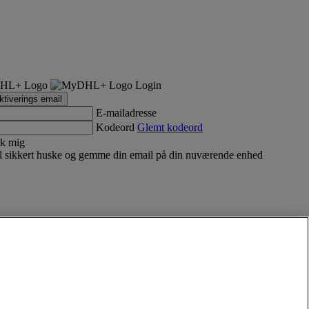
Login
tiverings email
E-mailadresse
Kodeord
Glemt kodeord
k mig
 sikkert huske og gemme din email på din nuværende enhed