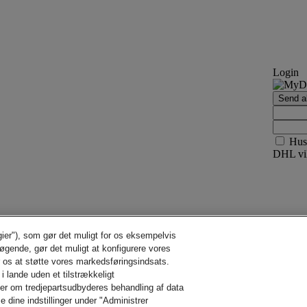
Login
Send ak
Hus
DHL vil
gier"), som gør det muligt for os eksempelvis
søgende, gør det muligt at konfigurere vores
r os at støtte vores markedsføringsindsats.
i lande uden et tilstrækkeligt
der om tredjepartsudbyderes behandling af data
e dine indstillinger under "Administrer