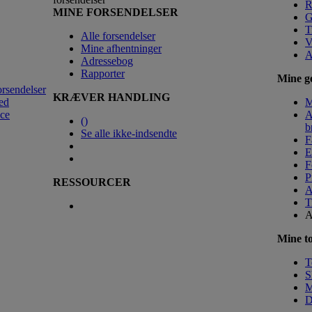
R
MINE FORSENDELSER
G
T
Alle forsendelser
V
Mine afhentninger
A
Adressebog
Rapporter
Mine ge
orsendelser
KRÆVER HANDLING
ed
M
nce
A
(
)
b
Se alle ikke-indsendte
F
E
F
P
RESSOURCER
A
T
A
Mine to
T
S
M
D