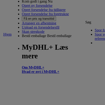
Kom godt i gang Nu
Opret ny forsendelse
Opret forsendelse fra tidligere
Opret forsendelse fra foretrukne
Få en pris og transittid
Søg
Arranger en afhentning
Upload en forsendelsesfil
Spor f
Skan stregkode
Hjem
Spor v
Bestil emballage
Bestil emballage
refere
MyDHL+ Læs
mere
Om MyDHL+
Hvad er nyt i MyDHL+