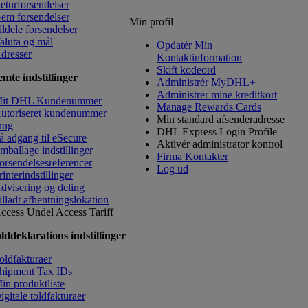
eturforsendelser
em forsendelser
Min profil
ildele forsendelser
aluta og mål
Opdatér Min
dresser
Kontaktinformation
​Skift kodeord
mte indstillinger
Administrér MyDHL+
Administrer mine kreditkort
it DHL Kundenummer
Manage Rewards Cards
utoriseret kundenummer
Min standard afsenderadresse
rug
DHL Express Login Profile
å adgang til eSecure
Aktivér administrator kontrol
mballage indstillinger
Firma Kontakter
orsendelsesreferencer
Log ud
rinterindstillinger
dvisering og deling
illadt afhentningslokation
ccess Undel
Access Tariff
lddeklarations indstillinger
oldfakturaer
hipment Tax IDs
in produktliste
igitale toldfakturaer