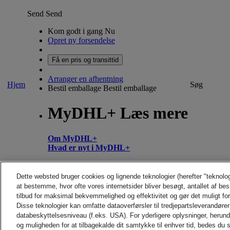
Send
Send
Kom godt i gang Nu
Opret ny forsendelse
Få en pris og transittid
Arranger en afhentning
Hjem
Søg
Bestil emballage
Bestil emballage
MyDHL+ Læs mere
Om MyDHL+
Hvad er nyt i MyDHL+
Hjem
Send
Søg
Dette websted bruger cookies og lignende teknologier (herefter "teknolo
at bestemme, hvor ofte vores internetsider bliver besøgt, antallet af be
Arranger en afhentning
tilbud for maksimal bekvemmelighed og effektivitet og gør det muligt fo
Disse teknologier kan omfatte dataoverførsler til tredjepartsleverandører 
databeskyttelsesniveau (f.eks. USA). For yderligere oplysninger, herun
og muligheden for at tilbagekalde dit samtykke til enhver tid, bedes du s
CONTACT AND SUPPORT