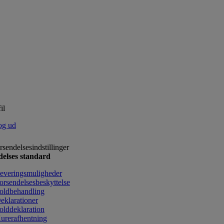
il
og ud
rsendelsesindstillinger
delses standard
everingsmuligheder
orsendelsesbeskyttelse
oldbehandling
eklarationer
olddeklaration
urerafhentning