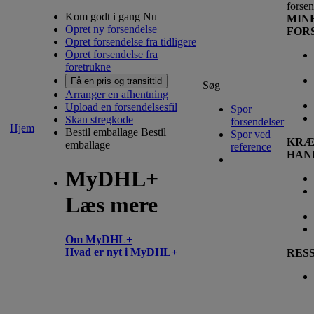
forsen
Kom godt i gang Nu
MIN
Opret ny forsendelse
FOR
Opret forsendelse fra tidligere
Opret forsendelse fra
foretrukne
Få en pris og transittid
Søg
Arranger en afhentning
Upload en forsendelsesfil
Spor
Skan stregkode
forsendelser
Hjem
Bestil emballage
Bestil
Spor ved
KRÆ
emballage
reference
HAN
MyDHL+
Læs mere
Om MyDHL+
Hvad er nyt i MyDHL+
RES