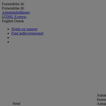
Forsendelse til:
Forsendelse til:
Adminindstillinger
English
Dansk
Hjælp og support
Find indleveringssted
Admin
forsen
Send
Admin