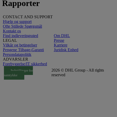
Rapporter
CONTACT AND SUPPORT
Hjælp og support
Ofte Stillede Spørgsmål
Kontakt os
Find indleveringssted
Om DHL
LEGAL
Presse
Vilkår og betingelser
Karriere
Pengene Tilbage-Garanti
Juridisk Enhed
Persondatapolitik
ADVARSLER
Forebyggelse/IT sikkerhed
2026 © DHL Group - All rights
Indstillinger for
reserved
samtykke