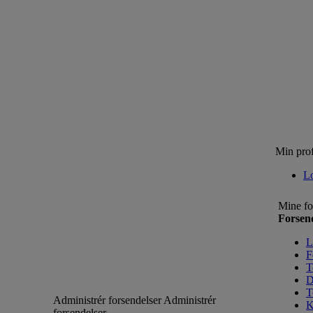
Min prof
L
Mine fo
Forsen
L
F
T
D
T
Administrér forsendelser
Administrér
K
forsendelser