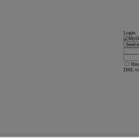
Login
Send ak
Hus
DHL vil