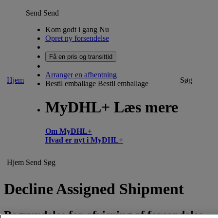
Send
Send
Kom godt i gang Nu
Opret ny forsendelse
Få en pris og transittid
Arranger en afhentning
Hjem
Søg
Bestil emballage
Bestil emballage
MyDHL+ Læs mere
Om MyDHL+
Hvad er nyt i MyDHL+
Hjem
Send
Søg
Decline Assigned Shipment
Begrundelse for afvisning af forsendelse