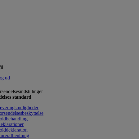
il
og ud
rsendelsesindstillinger
delses standard
everingsmuligheder
orsendelsesbeskyttelse
oldbehandling
eklarationer
olddeklaration
urerafhentning