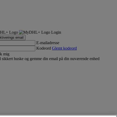
Login
tiverings email
E-mailadresse
Kodeord
Glemt kodeord
k mig
 sikkert huske og gemme din email på din nuværende enhed