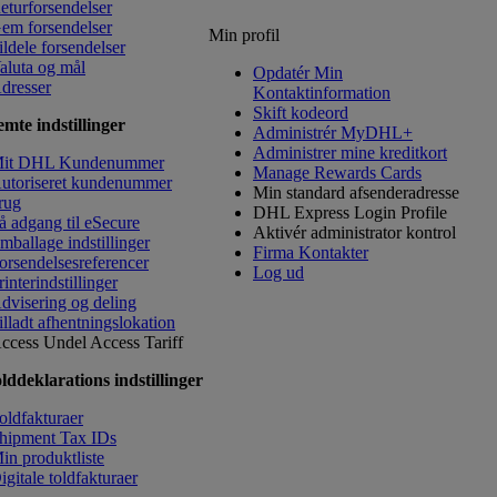
eturforsendelser
em forsendelser
Min profil
ildele forsendelser
aluta og mål
Opdatér Min
dresser
Kontaktinformation
​Skift kodeord
mte indstillinger
Administrér MyDHL+
Administrer mine kreditkort
it DHL Kundenummer
Manage Rewards Cards
utoriseret kundenummer
Min standard afsenderadresse
rug
DHL Express Login Profile
å adgang til eSecure
Aktivér administrator kontrol
mballage indstillinger
Firma Kontakter
orsendelsesreferencer
Log ud
rinterindstillinger
dvisering og deling
illadt afhentningslokation
ccess Undel
Access Tariff
lddeklarations indstillinger
oldfakturaer
hipment Tax IDs
in produktliste
igitale toldfakturaer