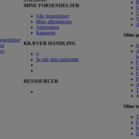
R
MINE FORSENDELSER
G
T
Alle forsendelser
V
Mine afhentninger
A
Adressebog
Rapporter
Mine ge
orsendelser
KRÆVER HANDLING
ed
M
nce
A
(
)
b
Se alle ikke-indsendte
F
E
F
P
RESSOURCER
A
T
A
Mine to
T
S
M
D