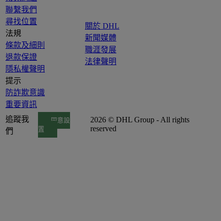
聯繫我們
尋找位置
關於 DHL
法規
新聞媒體
條款及細則
職涯發展
退款保證
法律聲明
隱私權聲明
提示
防詐欺意識
重要資訊
追蹤我
2026 © DHL Group - All rights
同意設
reserved
置
們