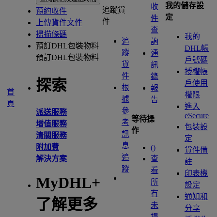
我的儲存設
收
追蹤貨
預約收件
定
件
件
上傳貨件文件
查
掃描條碼
我的
追
詢
預訂DHL包裝物料
DHL帳
蹤
通
預訂DHL包裝物料
戶號碼
貨
訊
授權帳
件
錄
探索
戶使用
根
報
首
權限
據
告
頁
進入
參
派送服務
eSecure
等待操
考
增值服務
包裝設
作
訊
清關服務
定
息
附加費
(
)
貨件備
追
解決方案
查
註
蹤
看
印表機
MyDHL+
所
設定
有
通知和
了解更多
未
分享
提