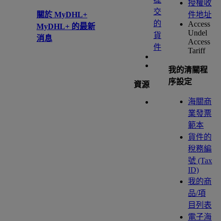
授權收
交
關於 MyDHL+
件地址
的
Access
MyDHL+ 的最新
Undel
貨
消息
Access
件
Tariff
我的清關程
序設定
資源
海關商
業發票
範本
貨件的
稅務編
號 (Tax
ID)
我的商
品/項
目列表
電子海