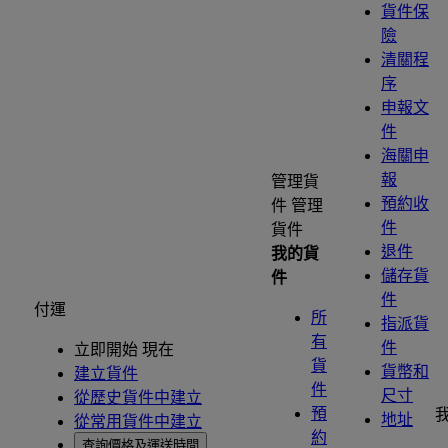
貨件保
險
清關程
序
申報文
件
海關申
報
管理貨
預約收
件
管理
件
貨件
退件
我的貨
儲存貨
件
件
付運
所
指派貨
有
件
立即開始 現在
貨
貨幣和
建立貨件
件
尺寸
從歷史貨件中建立
預
地址
從常用貨件中建立
約
查詢價格及運送時間