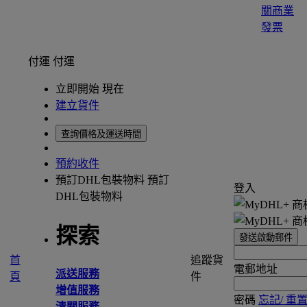
關商業
發票
付運
付運
立即開始 現在
建立貨件
查詢價格及運送時間
預約收件
預訂DHL包裝物料
預訂
登入
DHL包裝物料
探索
發送啟動郵件
首
追蹤貨
電郵地址
派送服務
頁
件
增值服務
密碼
忘記/ 重
清關服務