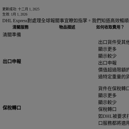
更新成功: 十二月 1, 2025
生效: 1月 1, 2026
DHL Express對處理全球報關事宜瞭如指掌。我們知道
清關服務
物品描述
如何收取費用？
清關準備
出口貨件受其
顯示更多
顯示較少
出口申報
出口申報
價值超過限額
過特定重量的
貨件在保稅轉
顯示更多
顯示較少
保稅轉口
保稅轉口
如DHL被要
口服務都將適