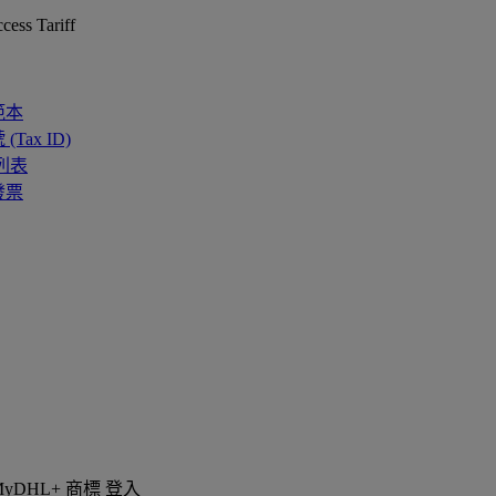
cess Tariff
範本
ax ID)
列表
發票
登入