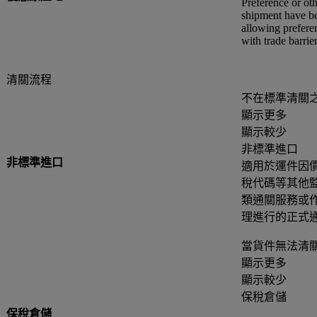
Preference or oth
shipment have be
allowing preferen
with trade barr
清關流程
不在標準清關
顯示更多
顯示較少
非標準進口
非標準進口
適用於運件因
稅代碼等其他監
類通關服務或作
理進行的正式
當貨件無法清
顯示更多
顯示較少
保稅倉儲
保稅倉儲