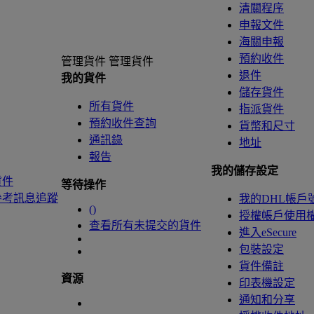
清關程序
申報文件
海關申報
預約收件
管理貨件
管理貨件
退件
我的貨件
儲存貨件
所有貨件
指派貨件
預約收件查詢
貨幣和尺寸
通訊錄
地址
報告
我的儲存設定
貨件
等待操作
參考訊息追蹤
我的DHL帳戶
(
)
授權帳戶使用
查看所有未提交的貨件
進入eSecure
包裝設定
貨件備註
資源
印表機設定
通知和分享