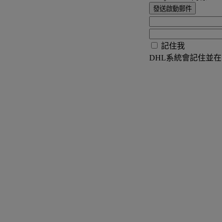
發送啟動郵件
記住我
DHL系統會記住並