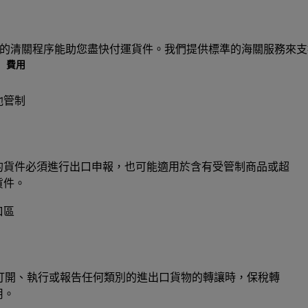
高效暢順的清關程序能助您盡快付運貨件。我們提供標準的海關服務來
費用
他管制
的貨件必須進行出口申報，也可能適用於含有受管制商品或超
貨件。
口區
求打開、執行或報告任何類別的進出口貨物的轉讓時，保稅轉
用。