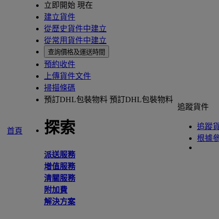
立即開始 現在
建立貨件
從歷史貨件中建立
從常用貨件中建立
查詢價格及運送時間
預約收件
上傳貨件文件
掃描條碼
預訂DHL包裝物料
預訂DHL包裝物料
追蹤貨件
探索
追蹤
首頁
根據
派送服務
增值服務
清關服務
附加費
解決方案