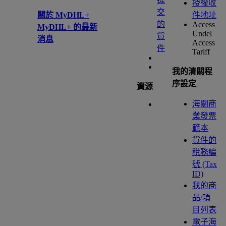
授權收
交
關於 MyDHL+
件地址
的
Access
MyDHL+ 的最新
Undel
貨
消息
Access
件
Tariff
我的清關程
序設定
資源
海關商
業發票
範本
貨件的
稅務編
號 (Tax
ID)
我的商
品/項
目列表
電子海