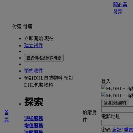
關商業
發票
付運
付運
立即開始 現在
建立貨件
查詢價格及運送時間
預約收件
預訂DHL包裝物料
預訂
登入
DHL包裝物料
探索
發送啟動郵件
首
追蹤貨
電郵地址
派送服務
頁
件
增值服務
密碼
忘記/ 重
清關服務