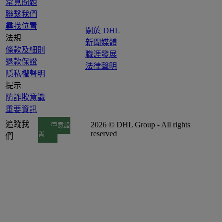
常見問題
聯繫我們
尋找位置
關於 DHL
法規
新聞媒體
條款及細則
職涯發展
退款保證
法律聲明
隱私權聲明
提示
防詐欺意識
重要資訊
追蹤我
2026 © DHL Group - All rights
同意設
reserved
置
們