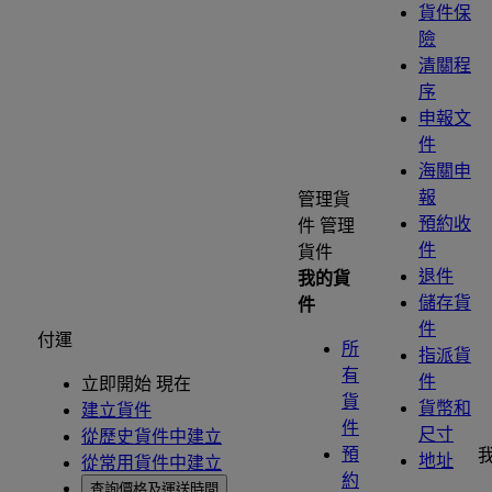
貨件保
險
清關程
序
申報文
件
海關申
報
管理貨
預約收
件
管理
件
貨件
退件
我的貨
儲存貨
件
件
付運
所
指派貨
有
件
立即開始 現在
貨
貨幣和
建立貨件
件
尺寸
從歷史貨件中建立
預
地址
從常用貨件中建立
約
查詢價格及運送時間