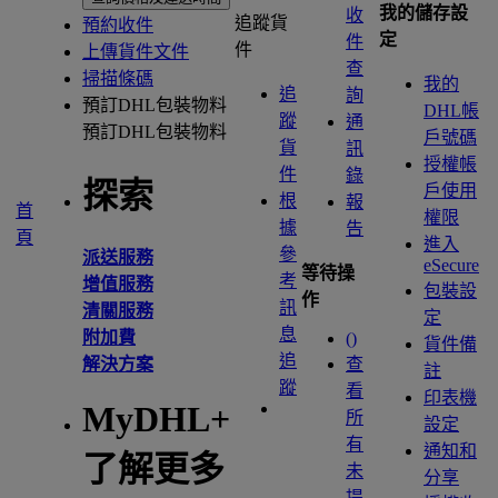
我的儲存設
收
追蹤貨
預約收件
定
件
件
上傳貨件文件
查
掃描條碼
我的
追
詢
預訂DHL包裝物料
DHL帳
蹤
通
預訂DHL包裝物料
戶號碼
貨
訊
授權帳
件
錄
探索
戶使用
根
報
首
權限
據
告
頁
進入
參
派送服務
eSecure
等待操
考
增值服務
包裝設
作
訊
清關服務
定
息
附加費
(
)
貨件備
追
解決方案
查
註
蹤
看
印表機
MyDHL+
所
設定
有
通知和
了解更多
未
分享
提