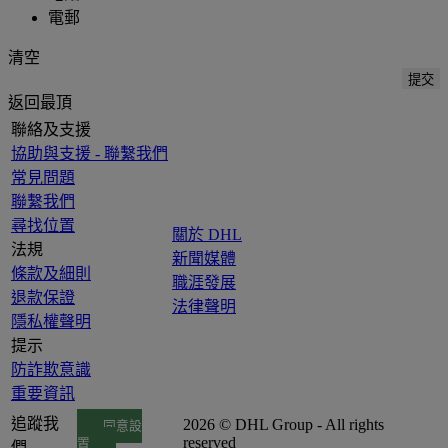
電郵
清空
提交
返回最頂
聯絡及支援
協助與支援 - 聯繫我們
常見問題
聯繫我們
尋找位置
關於 DHL
法規
新聞媒體
條款及細則
職涯發展
退款保證
法律聲明
隱私權聲明
提示
防詐欺意識
重要資訊
追蹤我
2026 © DHL Group - All rights
同意設
reserved
置
們