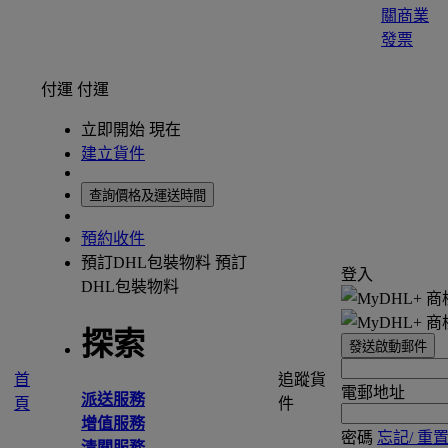
關商業
發票
付運
付運
立即開始 現在
建立貨件
查詢價格及運送時間
預約收件
預訂DHL包裝物料
預訂
登入
DHL包裝物料
探索
發送啟動郵件
首
追蹤貨
電郵地址
派送服務
頁
件
增值服務
密碼
忘記/ 重
清關服務