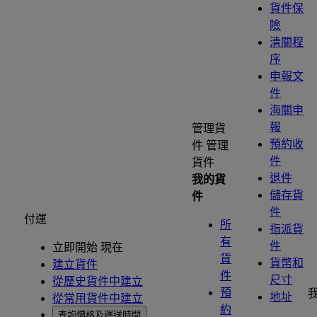
貨件保
險
清關程
序
申報文
件
海關申
報
管理貨
預約收
件
管理
件
貨件
退件
我的貨
儲存貨
件
件
付運
所
指派貨
有
件
立即開始 現在
貨
貨幣和
建立貨件
件
尺寸
從歷史貨件中建立
預
地址
從常用貨件中建立
約
查詢價格及運送時間