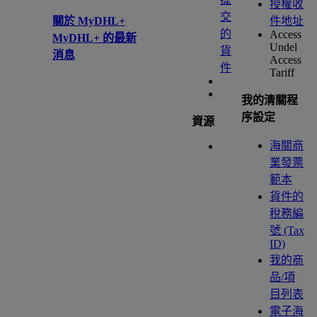
授權收
交
關於 MyDHL+
件地址
的
Access
MyDHL+ 的最新
Undel
貨
消息
Access
件
Tariff
我的清關程
序設定
資源
海關商
業發票
範本
貨件的
稅務編
號 (Tax
ID)
我的商
品/項
目列表
電子海