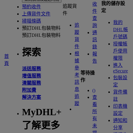
我的儲存設
收
追蹤貨
預約收件
定
件
件
上傳貨件文件
查
掃描條碼
我的
追
詢
預訂DHL包裝物料
DHL帳
蹤
通
預訂DHL包裝物料
戶號碼
貨
訊
授權帳
件
錄
探索
戶使用
根
報
首
權限
據
告
頁
進入
參
派送服務
eSecure
等待操
考
增值服務
包裝設
作
訊
清關服務
定
息
附加費
(
)
貨件備
追
解決方案
查
註
蹤
看
印表機
MyDHL+
所
設定
有
通知和
了解更多
未
分享
提