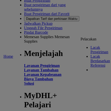
Buat Pengiriman
Buat pengiriman dari yang
sebelumnya
Buat Pengiriman dari Favorit
Dapatkan Tarif dan perkiraan Waktu
Jadwalkan Pickup
Unggah File Pengiriman
Pindai Barcode
Memesan Supplies
Memesan
Pelacakan
Supplies
Lacak
Menjelajah
Pengiriman
Home
Lacak
Berdasarkan
Referensi
Layanan Pengiriman
Layanan Tambahan
Layanan Kepabeanan
Biaya Tambahan
Solusi
MyDHL+
Pelajari