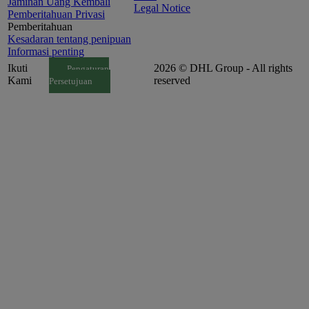
Jaminan Uang Kembali
Legal Notice
Pemberitahuan Privasi
Pemberitahuan
Kesadaran tentang penipuan
Informasi penting
Ikuti
2026 © DHL Group - All rights
Pengaturan
Kami
reserved
Persetujuan