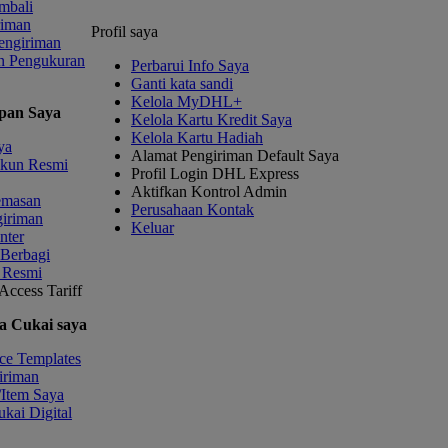
mbali
riman
Profil saya
engiriman
n Pengukuran
Perbarui Info Saya
Ganti kata sandi
Kelola MyDHL+
pan Saya
Kelola Kartu Kredit Saya
Kelola Kartu Hadiah
ya
Alamat Pengiriman Default Saya
kun Resmi
Profil Login DHL Express
Aktifkan Kontrol Admin
emasan
Perusahaan Kontak
giriman
Keluar
nter
 Berbagi
 Resmi
Access Tariff
a Cukai saya
ce Templates
iriman
/Item Saya
kai Digital