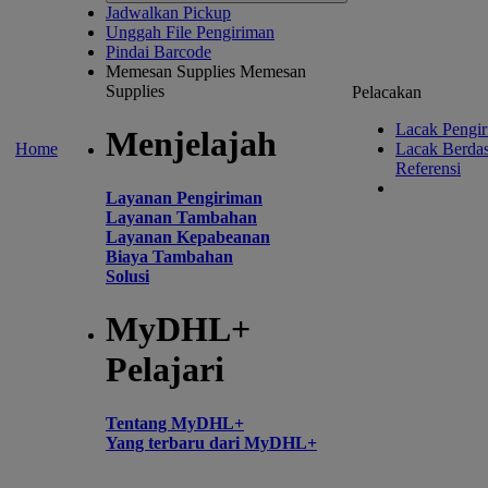
Jadwalkan Pickup
Unggah File Pengiriman
Pindai Barcode
Memesan Supplies
Memesan
Supplies
Pelacakan
Lacak Pengi
Menjelajah
Home
Lacak Berda
Referensi
Layanan Pengiriman
Layanan Tambahan
Layanan Kepabeanan
Biaya Tambahan
Solusi
MyDHL+
Pelajari
Tentang MyDHL+
Yang terbaru dari MyDHL+