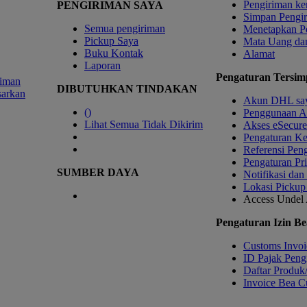
Pengiriman ke
PENGIRIMAN SAYA
Simpan Pengi
Semua pengiriman
Menetapkan P
Pickup Saya
Mata Uang da
Buku Kontak
Alamat
Laporan
Pengaturan Tersim
riman
DIBUTUHKAN TINDAKAN
sarkan
Akun DHL sa
(
)
Penggunaan A
Lihat Semua Tidak Dikirim
Akses eSecure
Pengaturan K
Referensi Pen
Pengaturan Pri
SUMBER DAYA
Notifikasi dan
Lokasi Pickup
Access Undel
Pengaturan Izin Be
Customs Invoi
ID Pajak Peng
Daftar Produk
Invoice Bea Cu