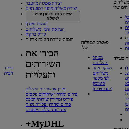
משלוחים
יצירת משלוח מהעבר
חים שלי
יצירת משלוח מתוך המועדפים
הצעת מחיר ואומדן זמנים
ל
למשלוח
ם
הזמנת איסוף
ם
העלאת קובץ משלוחים
י
סרוק ברקוד
ס
הזמנת אריזות
הזמנת אריזות
סטטוס המשלוח
ת
שלי
ות
הכירו את
מעקב
ת פעולה
השירותים
משלוחים
)
(
מעקב אחר
עמוד
והעלויות
ג
משלוחים
הבית
ם
לפי מספר
א
סימוכין
ת
(reference)
מגוון אפשרויות השילוח
ת
פירוט ומחירון שירותים נוספים
ר
פירוט ומחירון שירותי המכס
ן
פירוט ומחירון עלויות נלוות
ם
פתרונות שילוח מיוחדים
+MyDHL