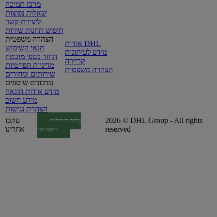
מרכז תמיכה
שאלות נפוצות
ליצירת קשר
חיפוש תחנות שירות
הצהרה משפטית
אודות DHL
תנאי השימוש
מידע לעיתונות
החזר כספי מובטח
קריירה
מדיניות הפרטיות
הצהרה משפטית
שירותים ומחירים
עדכונים שוטפים
מידע אודות הונאה
מידע חשוב
הצהרת נגישות
2026 © DHL Group - All rights
עקבו
ניהול העדפות
reserved
אחרינו
ההסכמה