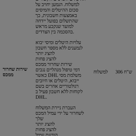
למשלוח. הנמען יחויב על
סכום ההיטלים והמיסים
באמצעות חשבונית, כך
שהתשלום בפועל יידחה
למועד שנקבע מראש
בהסכמה בין הצדדים.
עלויות היטלים ומיסי יבוא
לנמענים ללא מספר חשבון
להציג יותר
להציג פחות
שירות שחרור ממכס
שירות שחרור
דמי טיפול מנהליים נגבים
306 ש"ח
למשלוח
ממכס
כאשר DHL משלמת מסי
ייבוא, היטלים או חיובים
רגולטוריים אחרים בשם
לקוחות ללא חשבון פעיל ב
DHL.
העברת ניירת המשלוח
לשחרור על ידי עמיל המכס
שלך
להציג יותר
להציג פחות
הודעת עמיל