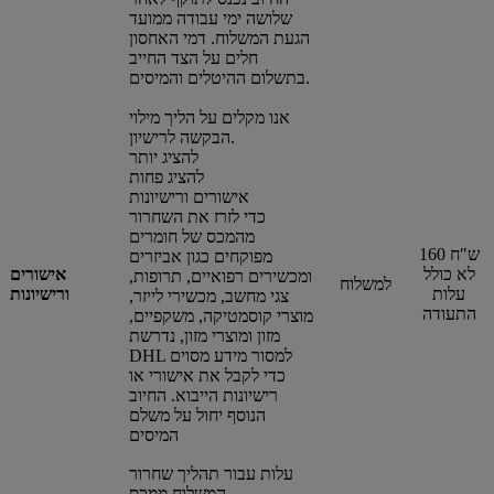
שלושה ימי עבודה ממועד
הגעת המשלוח. דמי האחסון
חלים על הצד החייב
בתשלום ההיטלים והמיסים.
אנו מקלים על הליך מילוי
הבקשה לרישיון.
להציג יותר
להציג פחות
אישורים ורישיונות
כדי לזרז את השחרור
מהמכס של חומרים
160 ש"ח
מפוקחים כגון אביזרים
לא כולל
אישורים
ומכשירים רפואיים, תרופות,
למשלוח
עלות
ורישיונות
צגי מחשב, מכשירי לייזר,
התעודה
מוצרי קוסמטיקה, משקפיים,
מזון ומוצרי מזון, נדרשת
DHL למסור מידע מסוים
כדי לקבל את אישורי או
רישיונות הייבוא. החיוב
הנוסף יחול על משלם
המיסים
עלות עבור תהליך שחרור
המשלוח ממכס