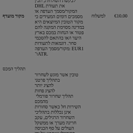
לבקשת השולח/ת, תכין
DHL את תעודת
המקור/מסמך העדפה או
€10.00
למשלוח
מקור מועדף
מסמכים דומים המעידים כי
מקור הטובין המיוצאים היא
במדינה מסוימת המקנה להם
פטור או הנחות במכס בארץ
היעד ו/או בהתאם להסכמי
סחר. דוגמאות לתעודות
מקור/מסמך העדפה: EUR1
ו־ATR.
תהליך המכס
טובין אשר מוגש לשחרור
בתהליך פרטני
להציג יותר
להציג פחות
תהליך שחרור פורמלי
מהמכס
השירות חל כאשר סחורות
אינן נכללות בתהליכי
השחרור הרגילים, עקב
חריגה מערך או ממשקל
העולים על סף הכניסה