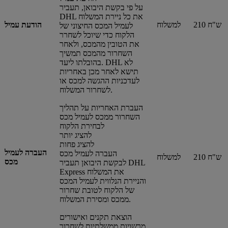
על פי בקשת היבואן, תעביר
DHL את כל ניירת המשלוח
210 ש"ח
למשלוח
הודעת עמיל
לעמיל המכס החיצוני של
הלקוח כדי שיוכל לשחרר
את הטובין מהמכס, ולאחר
השחרור מהמכס תמשיך
בהובלתו ליעד. DHL לא
תישא לאחר מכן באחריות
לעדכניות ההגשה למכס או
לשחרור המשלוח.
העברת האחריות על תהליך
השחרור ממכס לעמיל מכס
לבחירת הלקוח
להציג יותר
להציג פחות
העברה לעמיל
העברה לעמיל מכס
210 ש"ח
למשלוח
מכס
לבקשת היבואן תעביר DHL
Express את המשלוח
והניירת הנלווית לעמיל המכס
של הלקוח לטובת שחרור
ממכס ומסירת המשלוח.
הוצאת תקנים ואישורים
מרשויות ממשלתיות לשחרור