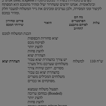
אנחנו ב DHL Express מציעים מומחיות בשחרור ממכס מקומית
ובינלאומית. אנחנו יודעים ששחרור יעיל ומהיר מהמכס הוא המפתח
לקיצור זמני המסירה, ולכן נערכים ומכינים את נייר המשלוח למעבר חלק
ומהיר במכס.
מה הם
הפרמטרים
פירוט ומחירון
עלות
תיאור
לפיהם מתבצע
שירותי המכס
החיוב?
הכנת המשלוח למכס
יצוא סחורות הכפופות
לפיקוח מכס
להציג יותר
להציג פחות
הצהרת יצוא
יש צורך בהצהרת יצוא עבור
110 ש"ח
למשלוח
הצהרת יצוא
משלוחים שערכם גדול מערך
מסויים. ייתכן שיהיה צורך
בהצהרת יצוא גם עבור
משלוחים המכילים מוצרים
מפוקחים או כבדים.
תפעול משלוח שנמצא
במחסן ערובה (Bonded)
להציג יותר
להציג פחות