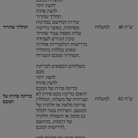
להציג יותר
להציג פחות
תהליך שחרור
שירות המיושם במדינות
40 ש"ח
למשלוח
תהליך שחרור
מסוימות, כאשר נדרשת
עלות נוספת עבור שחרור
טובין הנדרש לעמידה
בדרישות רגולטוריות אחרות
שאינן נכללות בתהליך
השחרור ממכס השגרתי.
משלוחים הכפופים לבדיקת
מכס
להציג יותר
להציג פחות
בדיקה פיזית של המכס
תיאום בדיקת מכס פיזית לא
בדיקה פיזית של
82 ש"ח
למשלוח
שגרתית של משלוח, הכוללת
המכס
פריקה מלאה או חלקית של
המטען. השירות עשוי לכלול
גם סימון או השמדה חלקית
של דגימות, בהתאם
לדרישות המכס.
יצירת קשר עם הלקוח לפני