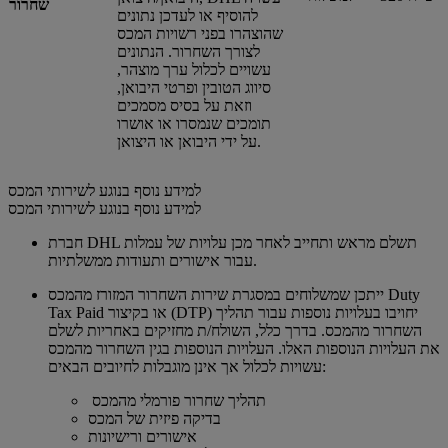
שחרור
להוסיף או לעדכן נתונים
שהוצהרו בפני רשויות המכס
לצורך השחרור. הנתונים
עשויים לכלול ערך מוצהר,
סיווג הטובין ופרטי היבואן,
וזאת על בסיס מסמכים
תומכים שנמסרו או אושרו
על ידי היבואן או היצואן.
למידע נוסף בנוגע לשירותי המכס
למידע נוסף בנוגע לשירותי המכס
חברת DHL תשלם מראש ותחייב לאחר מכן עלויות של עמלות
עבור אישורים ותעודות ממשלתיות.
ייתכן שמשלוחים במסגרת שירות השחרור המזורז מהמכס Duty
Tax Paid או בקיצור (DTP) יחויבו בעלויות נוספות עבור תהליך
השחרור מהמכס. בדרך כלל, השולח/ת מחזיקים באחריות לשלם
את העלויות הנוספות האלו. העלויות הנוספות בגין השחרור מהמכס
עשויות לכלול אך אינן מוגבלות לחיובים הבאים:
תהליך שחרור פורמלי מהמכס
בדיקה פיזית של המכס
אישורים ורישיונות