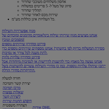
אחסון משלוחים מעוכבי שחרור
סיווג של מעל ל- 5 פריטים במשלוח
תהליך שחרור
שירות מכס לאחר שחרור
כל העלויות אינן כוללות מע"מ.
מגוון אפשרויות השילוח
אנחנו מציעים מגוון שירותי שילוח בינלאומיים מהימנים ומוכחים של
מסמכים וטובין!
פירוט ומחירון שירותים נוספים
מסירת המשלוח בדיוק לפי בקשתך! אנחנו מספקים שירותים נוספים כדי
לתת מענה לכל צורך או נסיבות.
פירוט ומחירון עלויות נלוות
אנחנו נעשה כל מאמץ כדי להיענות לדרישות או לנסיבות מיוחדות אבל
ייתכן שיחולו עלויות נוספות. כמו כן מחירי השילוח עשויים להשתנות בשל
התייקרות מחירי הדלק.
חזרה למעלה
יצירת קשר ותמיכה
מרכז תמיכה
שאלות נפוצות
ליצירת קשר
חיפוש תחנות שירות
הצהרה משפטית
אודות DHL