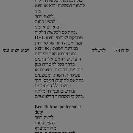
לבקשת הלקוח, DHL יכולה
לתמוך במשלוח יבוא או יצוא
זמני
להציג יותר
להציג פחות
ייבוא ייצוא זמני
בהתאם לבקשת הלקוח,
DHL מספקת שירותי ייצוא
זמני וייבוא חוזר של סחורות
ממדינת המוצא, או ייבוא
178 ש"ח
למשלוח
ייבוא ייצוא זמני
זמני וייצוא חוזר ממדינת
היעד. שירותים אלו ניתנים
בדרך כלל למטרות כגון
תיקונים, בדיקות, תצוגות או
פעילויות דומות, ומבוצעים
בהתאם לתקנות המכס, תוך
הגשת כלל המסמכים
הנדרשים ועמידה מלאה
בהליכי השחרור הרלוונטיים.
Benefit from preferential
duty
להציג יותר
להציג פחות
מקור מועדף