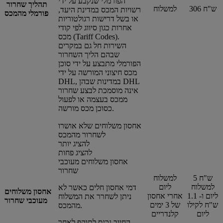
הפורמלי שנקבע על ידי
תהליך שחרור
306 ש"ח
למשלוח
רשויות המכס במדינת היעד,
פורמלי מהמכס
או בשל דרישות רגולטוריות
אחרות כגון סיווג לפי קודי
מכס (Tariff Codes).
השירות חל גם במקרים
שבהם הליך השחרור
הפורמלי מתבצע על ידי סוכן
מכס חיצוני המורשה על ידי
DHL, במדינות שבהן DHL
אינה מוסמכת לבצע שחרור
ממכס בעצמה או לפעול
כסוכן מכס מורשה.
אחסון משלוחים שלא אושרו
לשחרור מהמכס
להציג יותר
להציג פחות
אחסון משלוחים מעוכבי
שחרור
5 ש"ח
למשלוח
למשלוח
ליום
דמי אחסון חלים כאשר לא
אחסון משלוחים
ליום ו- 1.1
אחרי אחסון
ניתן לשחרר את המשלוח
מעוכבי שחרור
ש"ח לקילו
של 3 ימים
מהמכס.
ליום
קלנדריים
החיוב נכנס לתוקף לאחר