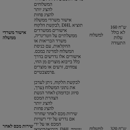
המשלוחים
להציג יותר
להציג פחות
אישור משרדי ממשלה
לבקשת הלקוח, DHL תוציא
160 ש"ח
אישורים ממשרדים
לא כולל
אישור משרדי
למשלוח
ממשלתיים על ווטרינריה,
עלות
ממשלה
משרד הבריאות או
התעודה
החקלאות, עם כניסת
המשלוח למדינה במכס.
אישורים אלו נדרשים בדרך
כלל בייבוא מוצרים מן החי,
צמחים, זרעים או מוצרים
פרמצבטיים.
לבקשת הלקוח, ניתן לעדכן
את נתוני המשלוח (ערך,
סיווג וכדומה) לאחר הגשת
הצהרת המכס
להציג יותר
להציג פחות
שירות מכס לאחר שחרור
אם נדרש על ידי רשויות
המכס או על ידי
שירות מכס לאחר
320 ש"ח
למשלוח
היבואן/היצואן, DHL עשויה