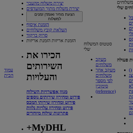
משלוחים
יצירת משלוח מהעבר
חים שלי
יצירת משלוח מתוך המועדפים
הצעת מחיר ואומדן זמנים
ל
למשלוח
ם
הזמנת איסוף
ם
העלאת קובץ משלוחים
י
סרוק ברקוד
ס
הזמנת אריזות
הזמנת אריזות
סטטוס המשלוח
ת
שלי
ות
הכירו את
מעקב
ת פעולה
השירותים
משלוחים
)
(
מעקב אחר
עמוד
והעלויות
ג
משלוחים
הבית
ם
לפי מספר
א
סימוכין
ת
(reference)
מגוון אפשרויות השילוח
ת
פירוט ומחירון שירותים נוספים
ר
פירוט ומחירון שירותי המכס
ן
פירוט ומחירון עלויות נלוות
ם
פתרונות שילוח מיוחדים
+MyDHL