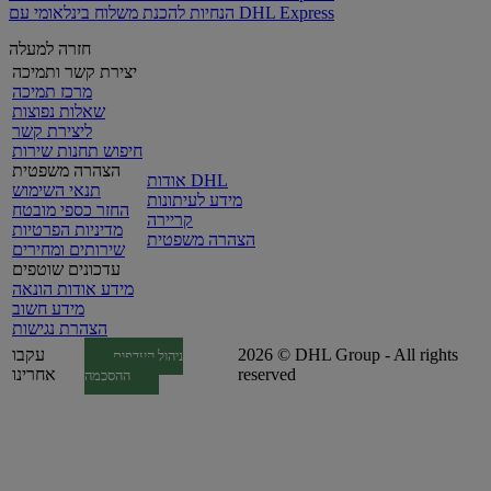
הנחיות להכנת משלוח בינלאומי עם DHL Express
חזרה למעלה
יצירת קשר ותמיכה
מרכז תמיכה
שאלות נפוצות
ליצירת קשר
חיפוש תחנות שירות
הצהרה משפטית
אודות DHL
תנאי השימוש
מידע לעיתונות
החזר כספי מובטח
קריירה
מדיניות הפרטיות
הצהרה משפטית
שירותים ומחירים
עדכונים שוטפים
מידע אודות הונאה
מידע חשוב
הצהרת נגישות
2026 © DHL Group - All rights
עקבו
ניהול העדפות
reserved
אחרינו
ההסכמה