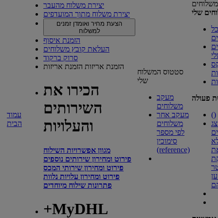
משלוחים
יצירת משלוח מהעבר
חים שלי
יצירת משלוח מתוך המועדפים
הצעת מחיר ואומדן זמנים
ל
למשלוח
ם
הזמנת איסוף
ם
העלאת קובץ משלוחים
י
סרוק ברקוד
ס
הזמנת אריזות
הזמנת אריזות
סטטוס המשלוח
ת
שלי
ות
הכירו את
מעקב
ת פעולה
השירותים
משלוחים
)
(
מעקב אחר
עמוד
והעלויות
ג
משלוחים
הבית
ם
לפי מספר
א
סימוכין
ת
(reference)
מגוון אפשרויות השילוח
ת
פירוט ומחירון שירותים נוספים
ר
פירוט ומחירון שירותי המכס
ן
פירוט ומחירון עלויות נלוות
ם
פתרונות שילוח מיוחדים
+MyDHL