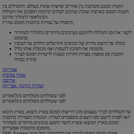
תקנות המכס משתנות בין אזורים וארצות שונות בעולם. ההבדלים בין
תקנות המכס בארצות שונות ועדכונן לעתים קרובות הופכים את השילוח
הבינלאומי לתהליך מורכב.
הקפדה על עמידה בתקנות המכס עוזרת:
לקצר את זמן השילוח ולהימנע מעיכובים מיותרים בתהליך השחרור
מהמכס
מקלה על חישוב מדויק של המיסים וההיטלים החלים על הטובין
מקטינה את הסיכון לקנסות ואף מבטלת אותו כליל
חוסכת זמן ומאמץ בפניות חוזרות ונשנות לרשויות המכס לצורך
פתרון בעיות
אמריקה
אסיה פסיפיק
אירופה
המזרח התיכון, אפריקה
לפני ששולחים משלוחים בינלאומיים
לפני ששולחים משלוחים בינלאומיים
על השולחים לברר בעצמם מהן דרישות המכס בארץ היצוא, בארץ היבוא
ו/או לפנות ליועצי מס ויועצים משפטיים לעזרה. הבטחת העמידה בתקנות
המכס בארץ המוצא ובארץ היעד תימנע עיכובים מיותרים בשחרור
מהמכס ומקנסות אפשריים.
DHL Express אמנם עושה מאמץ לעדכן את לקוחותיה בכל שינוי