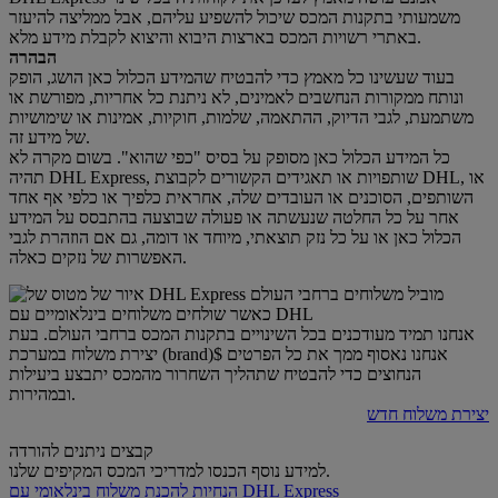
משמעותי בתקנות המכס שיכול להשפיע עליהם, אבל ממליצה להיעזר
באתרי רשויות המכס בארצות היבוא והיצוא לקבלת מידע מלא.
הבהרה
בעוד שעשינו כל מאמץ כדי להבטיח שהמידע הכלול כאן הושג, הופק
ונותח ממקורות הנחשבים לאמינים, לא ניתנת כל אחריות, מפורשת או
משתמעת, לגבי הדיוק, ההתאמה, שלמות, חוקיות, אמינות או שימושיות
של מידע זה.
כל המידע הכלול כאן מסופק על בסיס "כפי שהוא". בשום מקרה לא
תהיה DHL Express, שותפויות או תאגידים הקשורים לקבוצת DHL, או
השותפים, הסוכנים או העובדים שלה, אחראית כלפיך או כלפי אף אחד
אחר על כל החלטה שנעשתה או פעולה שבוצעה בהתבסס על המידע
הכלול כאן או על כל נזק תוצאתי, מיוחד או דומה, גם אם הוזהרת לגבי
האפשרות של נזקים כאלה.
כאשר שולחים משלוחים בינלאומיים עם DHL
אנחנו תמיד מעודכנים בכל השינויים בתקנות המכס ברחבי העולם. בעת
יצירת משלוח במערכת (brand)$ אנחנו נאסוף ממך את כל הפרטים
הנחוצים כדי להבטיח שתהליך השחרור מהמכס יתבצע ביעילות
ובמהירות.
יצירת משלוח חדש
קבצים ניתנים להורדה
למידע נוסף הכנסו למדריכי המכס המקיפים שלנו.
הנחיות להכנת משלוח בינלאומי עם DHL Express