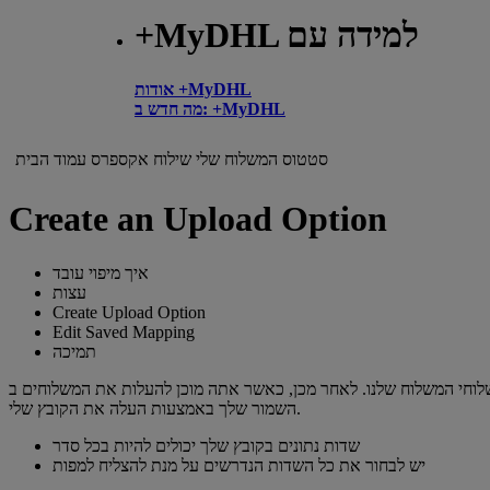
+MyDHL למידה עם
אודות +MyDHL
מה חדש ב: +MyDHL
סטטוס המשלוח שלי
שילוח אקספרס
עמוד הבית
Create an Upload Option
איך מיפוי עובד
עצות
Create Upload Option
Edit Saved Mapping
תמיכה
מכן, כאשר אתה מוכן להעלות את המשלוחים ב +MyDHL נהל משלוחים, תוכל לגשת למיפוי
השמור שלך באמצעות העלה את הקובץ שלי.
שדות נתונים בקובץ שלך יכולים להיות בכל סדר
יש לבחור את כל השדות הנדרשים על מנת להצליח למפות