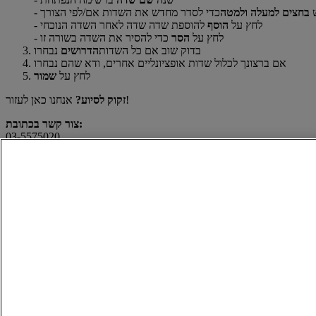
ש
בחצים למעלה ולמטה
כדי לסדר מחדש את השדות אם/לפי הצורך
- לחץ על
הוסף
להוספת שדה שדה לאחר השדה הנוכחי
- לחץ על
הסר
כדי להסיר את השדה בשורה זו
בדוק שוב אם כל השדות
הדרושים
נבחרו
אם ברצונך לכלול שדות אופציונליים אחרים, ודא שהם נבחרו
לחץ על
שמור
אנחנו כאן לעזור!
זקוק לסיוע?
צור קשר בכתובת:
03-5575020
יצירת קשר ותמיכה
מרכז תמיכה
שאלות נפוצות
ליצירת קשר
חיפוש תחנות שירות
הצהרה משפטית
אודות DHL
תנאי השימוש
מידע לעיתונות
החזר כספי מובטח
קריירה
מדיניות הפרטיות
הצהרה משפטית
שירותים ומחירים
עדכונים שוטפים
מידע אודות הונאה
מידע חשוב