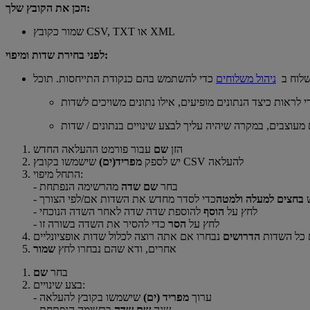
הכן את הקובץ שלך:
שמור כקובץ CSV, TXT או XML
לפני בחירת שדות ומיפוי:
שלוח ב
ניהול משלוחים
לראות כיצד הנתונים מופיעים, אילו נתונים משויכים לשדות
 מעוצבים, במקרה שיהיה עליך לבצע שינויים בנתונים / שדות
הזן
שם
עבור פורמט ההעלאה החדש
שישמשו בקובץ CSV להעלאה
יש לספק
מפריד(ים)
התחל מיפוי:
- בחר
שם שדה
מהרשימה הנפתחת
ש
בחצים למעלה ולמטה
כדי לסדר מחדש את השדות אם/לפי הצורך
- לחץ על
הוסף
להוספת שדה שדה לאחר השדה הנוכחי
- לחץ על
הסר
כדי להסיר את השדה בשורה זו
ם כל השדות
הדרושים
נבחרו אם אתה רוצה לכלול שדות אופציונליים
אחרים, ודא שהם נבחרו לחץ
שמור
בחר
שם
בצע שינויים:
- ערוך
מפריד (ים)
שישמשו בקובץ להעלאה
- שנה
שם שדה
ברשימה הנפתחת