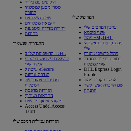
איסופים עם בלדר
שטרי מטען למשלוחי
החזרה
הפרופיל שלי
שמור משלוחים
הקצאת משלוחים
עדכון הפרטים שלי
יחידות מדידה ומטבעות
שינוי סיסמא
כתובות
ניהול +MyDHL
ניהול כרטיסי האשראי
ההגדרות שנשמרו
שלי
ניהול כרטיסי מועדון
החשבונות שלי ב- DHL
כתובת ברירת המחדל
הרשאות לשימוש במספרי
שלי למשלוח
הלקוח שלי
DHL Express Login
גישה ל- eSecure
Profile
הגדרת אריזות
אפשר בקרות ניהול
מספרי הסימוכין של
שם החברה אנשי קשר
המשלוח
התנתק
הגדרות מדפסת
התראות ושיתוף
מיקומי איסוף מורשים
Access Undel
Access
Tariff
הגדרות עמילות המכס שלי