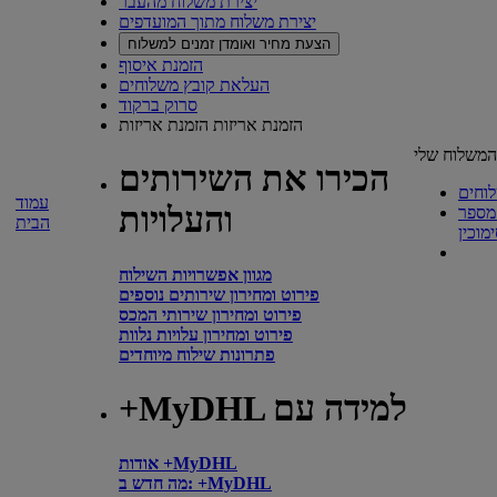
יצירת משלוח מהעבר
יצירת משלוח מתוך המועדפים
הצעת מחיר ואומדן זמנים למשלוח
הזמנת איסוף
העלאת קובץ משלוחים
סרוק ברקוד
הזמנת אריזות
הזמנת אריזות
משלוח שלי
הכירו את השירותים
וחים
עמוד
והעלויות
מספר
הבית
מגוון אפשרויות השילוח
פירוט ומחירון שירותים נוספים
פירוט ומחירון שירותי המכס
פירוט ומחירון עלויות נלוות
פתרונות שילוח מיוחדים
+MyDHL למידה עם
אודות +MyDHL
מה חדש ב: +MyDHL