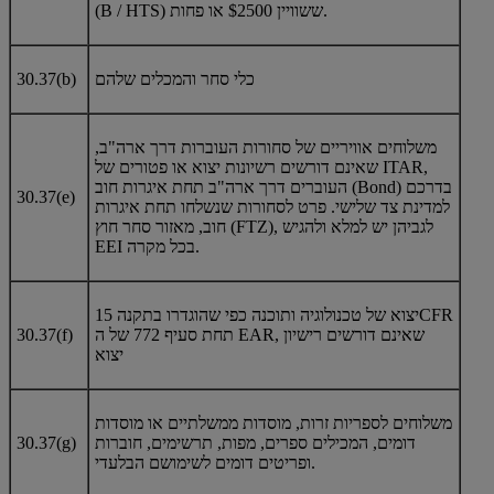
(B / HTS) ששוויין $2500 או פחות.
כלי סחר והמכלים שלהם
30.37(b)
משלוחים אוויריים של סחורות העוברות דרך ארה"ב,
שאינם דורשים רשיונות יצוא או פטורים של ITAR,
העוברים דרך ארה"ב תחת איגרות חוב (Bond) בדרכם
30.37(e)
למדינת צד שלישי. פרט לסחורות שנשלחו תחת איגרות
חוב, מאזור סחר חוץ (FTZ), לגביהן יש למלא ולהגיש
EEI בכל מקרה.
יצוא של טכנולוגיה ותוכנה כפי שהוגדרו בתקנה 15CFR
תחת סעיף 772 של ה EAR, שאינם דורשים רישיון
30.37(f)
יצוא
משלוחים לספריות זרות, מוסדות ממשלתיים או מוסדות
דומים, המכילים ספרים, מפות, תרשימים, חוברות
30.37(g)
ופריטים דומים לשימושם הבלעדי.