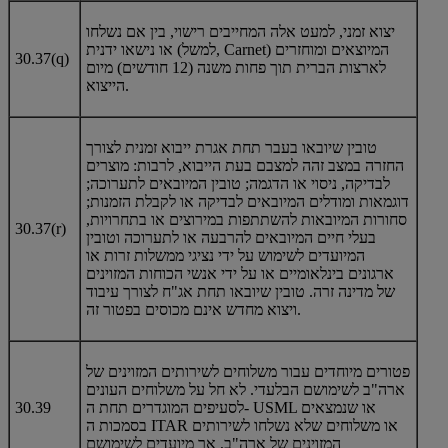
יצוא זמני, למעט אלה המחייבים רישוי, בין אם נשלחו
או נישאו ידנית (למשל, Carnet) המיוצאים ומוחזרים
30.37(q)
לארצות הברית תוך פחות משנה (12 חודשים) מיום
הייצוא.
טובין שיובאו בעבר תחת אגרת ייבוא ​​זמנית לצורך
החזרה במצב זהה למצבם בעת הייבוא, לרבות: מוצרים
לבדיקה, ניסוי או הדגמה; טובין המיובאים לתערוכה;
דוגמאות ומודלים המיובאים לבדיקה או לקבלת הזמנות;
סחורות המיובאות להשתתפות במירוצים או בתחרויות,
30.37(r)
בעלי חיים המיובאים להרבעה או לתערוכה וטובין
המיועדים לשימוש על ידי נציגי ממשלות זרות או
ארגונים בינלאומיים או על ידי אנשי הכוחות המזוינים
של מדינה זרה. טובין שיובאו תחת אג"ח לצורך עיבוד
ויצוא מחדש אינם מכוסים בפטור זה.
פטורים מיוחדים עבור משלוחים לשירותים המזוינים של
ארה"ב לשימושם הבלעדי. לא חל על משלוחים העונים
לסעיפים המוגדרים תחת ה- USML או שנמצאים
30.39
בסמכות ה ITAR או משלוחים שלא נשלחו לשירותים
המזוינים של ארה"ב, אך מיועדים לשימושם