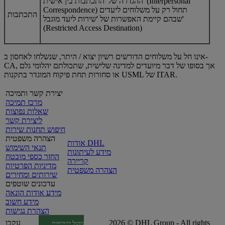
ההגדרה של 'התכתבות בין אישית' (Interpersonal
Correspondence) תחול רק על משלוחים ליעדים
התכתבות
שבהם קיימת האפשרות של 'שירות ליעד מוגבל'
(Restricted Access Destination)
אינו חל על משלוחים הדורשים רשיון יצוא / היתר, שנשלחו לאחסון ב-
CA, אך בסופו של דבר מיועדים למדינה שלישית, שתכולתם יהלומי גלם
או סחורות תחת פיקוח המוגדר בתקנות USML של ITAR.
יצירת קשר ותמיכה
מרכז תמיכה
שאלות נפוצות
ליצירת קשר
חיפוש תחנות שירות
הצהרה משפטית
אודות DHL
תנאי השימוש
מידע לעיתונות
החזר כספי מובטח
קריירה
מדיניות הפרטיות
הצהרה משפטית
שירותים ומחירים
עדכונים שוטפים
מידע אודות הונאה
מידע חשוב
הצהרת נגישות
2026 © DHL Group - All rights
עקבו
ניהול העדפות