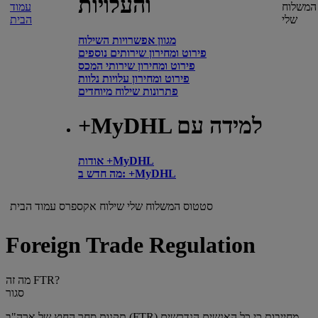
והעלויות
המשלוח
עמוד
שלי
הבית
מגוון אפשרויות השילוח
פירוט ומחירון שירותים נוספים
פירוט ומחירון שירותי המכס
פירוט ומחירון עלויות נלוות
פתרונות שילוח מיוחדים
+MyDHL למידה עם
אודות +MyDHL
מה חדש ב: +MyDHL
סטטוס המשלוח שלי
שילוח אקספרס
עמוד הבית
Foreign Trade Regulation
מה זה FTR?
סגור
תקנות סחר החוץ של ארה"ב (FTR) מחייבות כי כל האנשים הנדרשים