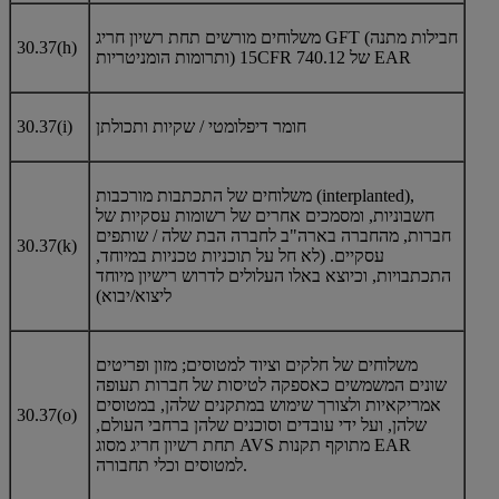
משלוחים מורשים תחת רשיון חריג GFT (חבילות מתנה
30.37(h)
ותרומות הומניטריות) 15CFR 740.12 של EAR
חומר דיפלומטי / שקיות ותכולתן
30.37(i)
משלוחים של התכתבות מורכבות (interplanted),
חשבוניות, ומסמכים אחרים של רשומות עסקיות של
חברות, מהחברה בארה"ב לחברה הבת שלה / שותפים
30.37(k)
עסקיים. (לא חל על תוכניות טכניות במיוחד,
התכתבויות, וכיוצא באלו העלולים לדרוש רישיון מיוחד
ליצוא/יבוא)
משלוחים של חלקים וציוד למטוסים; מזון ופריטים
שונים המשמשים כאספקה לטיסות של חברות תעופה
אמריקאיות ולצורך שימוש במתקנים שלהן, במטוסים
30.37(o)
שלהן, ועל ידי עובדים וסוכנים שלהן ברחבי העולם,
תחת רשיון חריג מסוג AVS מתוקף תקנות EAR
למטוסים וכלי תחבורה.