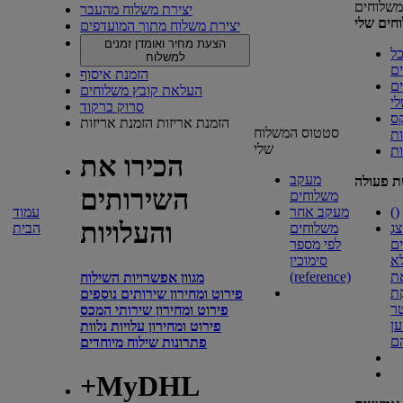
משלוחים
יצירת משלוח מהעבר
חים שלי
יצירת משלוח מתוך המועדפים
הצעת מחיר ואומדן זמנים
ל
למשלוח
ם
הזמנת איסוף
ם
העלאת קובץ משלוחים
י
סרוק ברקוד
ס
הזמנת אריזות
הזמנת אריזות
סטטוס המשלוח
ת
שלי
ות
הכירו את
מעקב
ת פעולה
השירותים
משלוחים
)
(
מעקב אחר
עמוד
והעלויות
ג
משלוחים
הבית
ם
לפי מספר
א
סימוכין
ת
(reference)
מגוון אפשרויות השילוח
ת
פירוט ומחירון שירותים נוספים
ר
פירוט ומחירון שירותי המכס
ן
פירוט ומחירון עלויות נלוות
ם
פתרונות שילוח מיוחדים
+MyDHL