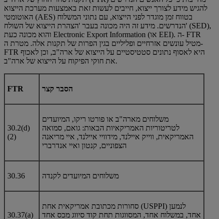
להגיש מידע לצורך ייצוא, חייבים לעשות זאת באמצעות מערכת הייצוא
האוטומטי (AES) בטווח זמן מוגדר לפני הייצוא, עם נתוני המשלוח
הנדרשים. מידע זה היה מכונה בעבר 'הצהרת הייצוא של השולח' (SED),
והוא מכונה כעת Electronic Export Information (או EEI). ה- FTR
מטיל עונשים אזרחיים ופליליים בגין הפרות של תקנות אלה. מטרת ה-
FTR היא לאסוף נתונים סטטיסטיים על הייצוא של ארה"ב, וכן לאכוף
את חוקי הפיקוח על הייצוא של ארה"ב.
הסבר קצר
FTR
משלוחים מארה"ב או פורטו ריקו, המיועדים
לטריטוריות האמריקאיות הבאות: גואם, סמואה
30.2(d)
האמריקאית, ווייק איילנד, מידוויי איילנד, איי מריאנה
(2)
הצפוניים, קנטון ואיי אנדרברי
משלוחים המיועדים לקנדה
30.36
סחורות מכתובת אמריקאית אחת (USPPI) לנמען
אחד, במשלוח אחד, המסווגות תחת קוד סיווג מכס אחד
30.37(a)