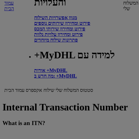
והעלויות
המשלוח
עמוד
שלי
הבית
מגוון אפשרויות השילוח
פירוט ומחירון שירותים נוספים
פירוט ומחירון שירותי המכס
פירוט ומחירון עלויות נלוות
פתרונות שילוח מיוחדים
+MyDHL למידה עם
אודות +MyDHL
מה חדש ב: +MyDHL
סטטוס המשלוח שלי
שילוח אקספרס
עמוד הבית
Internal Transaction Number
What is an ITN?