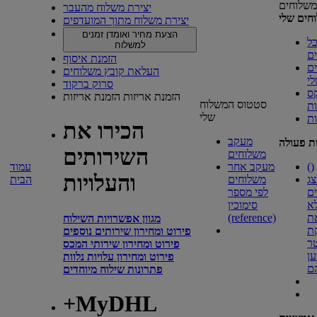
משלוחים
יצירת משלוח מהעבר
חים שלי
יצירת משלוח מתוך המועדפים
הצעת מחיר ואומדן זמנים
ל
למשלוח
ם
הזמנת איסוף
ם
העלאת קובץ משלוחים
י
סרוק ברקוד
ס
הזמנת אריזות
הזמנת אריזות
סטטוס המשלוח
ת
שלי
ות
הכירו את
מעקב
ת פעולה
השירותים
משלוחים
)
(
מעקב אחר
עמוד
והעלויות
ג
משלוחים
הבית
ם
לפי מספר
א
סימוכין
ת
(reference)
מגוון אפשרויות השילוח
ת
פירוט ומחירון שירותים נוספים
ר
פירוט ומחירון שירותי המכס
ן
פירוט ומחירון עלויות נלוות
ם
פתרונות שילוח מיוחדים
+MyDHL