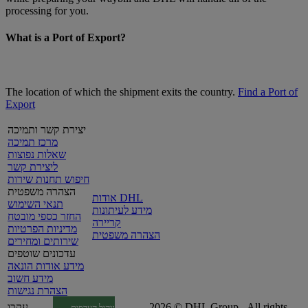
processing for you.
What is a Port of Export?
The location of which the shipment exits the country.
Find a Port of
Export
יצירת קשר ותמיכה
מרכז תמיכה
שאלות נפוצות
ליצירת קשר
חיפוש תחנות שירות
הצהרה משפטית
אודות DHL
תנאי השימוש
מידע לעיתונות
החזר כספי מובטח
קריירה
מדיניות הפרטיות
הצהרה משפטית
שירותים ומחירים
עדכונים שוטפים
מידע אודות הונאה
מידע חשוב
הצהרת נגישות
2026 © DHL Group - All rights
עקבו
ניהול העדפות