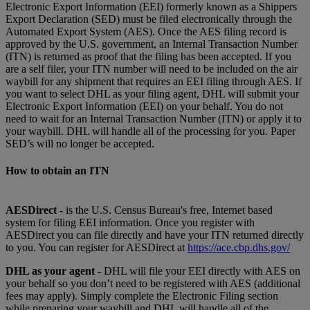
Electronic Export Information (EEI) formerly known as a Shippers
Export Declaration (SED) must be filed electronically through the
Automated Export System (AES). Once the AES filing record is
approved by the U.S. government, an Internal Transaction Number
(ITN) is returned as proof that the filing has been accepted. If you
are a self filer, your ITN number will need to be included on the air
waybill for any shipment that requires an EEI filing through AES. If
you want to select DHL as your filing agent, DHL will submit your
Electronic Export Information (EEI) on your behalf. You do not
need to wait for an Internal Transaction Number (ITN) or apply it to
your waybill. DHL will handle all of the processing for you. Paper
SED’s will no longer be accepted.
How to obtain an ITN
AESDirect
- is the U.S. Census Bureau's free, Internet based
system for filing EEI information. Once you register with
AESDirect you can file directly and have your ITN returned directly
to you. You can register for AESDirect at
https://ace.cbp.dhs.gov/
DHL as your agent
- DHL will file your EEI directly with AES on
your behalf so you don’t need to be registered with AES (additional
fees may apply). Simply complete the Electronic Filing section
while preparing your waybill and DHL will handle all of the