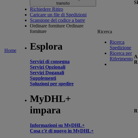
S
transito
Richiedere Ritiro
Caricare un file di Spedizioni
Scansione del codice a barre
Ordinare forniture
Ordinare
forniture
Ricerca
Ricerca
Esplora
Spedizione
Home
Ricerca per
A
Riferimento
Servizi di consegna
R
Servizi Opzionali
Servizi Doganali
Supplementi
Soluzioni per spedire
MyDHL+
impara
R
Informazioni su MyDHL+
Cosa c'è di nuovo in MyDHL+