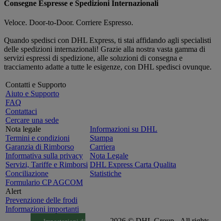
Consegne Espresse e Spedizioni Internazionali
Veloce. Door-to-Door. Corriere Espresso.
Quando spedisci con DHL Express, ti stai affidando agli specialisti
delle spedizioni internazionali! Grazie alla nostra vasta gamma di
servizi espressi di spedizione, alle soluzioni di consegna e
tracciamento adatte a tutte le esigenze, con DHL spedisci ovunque.
Contatti e Supporto
Aiuto e Supporto
FAQ
Contattaci
Cercare una sede
Nota legale
Informazioni su DHL
Termini e condizioni
Stampa
Garanzia di Rimborso
Carriera
Informativa sulla privacy
Nota Legale
Servizi, Tariffe e Rimborsi
DHL Express Carta Qualita
Conciliazione
Statistiche
Formulario CP AGCOM
Alert
Prevenzione delle frodi
Informazioni importanti
2026 © DHL Group - All rights