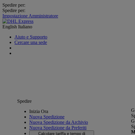
Spedire per:
Spedire per:
Impostazione Amministratore
English
Italiano
Aiuto e Supporto
Cercare una sede
Spedire
G
Inizia Ora
S
Nuova Spedizione
G
Nuova Spedizione da Archivio
S
Nuova Spedizione da Preferiti
M
Calcolare tariffa e tempo di