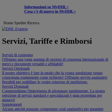
Informazioni su MyDHL+
Cosa c'è di nuovo in MyDHL+
Home
Spedire
Ricerca
Servizi, Tariffe e Rimborsi
Servizi di consegna
Offriamo una vasta gamma di opzioni di consegna internazionale di
merci e documenti versatili e affidabili!
Servizi Opzionali
Il nostro obiettivo è fare in modo che la vostra spedizione venga
consegnata esattamente come richiesto! Offriamo servizi aggiuntivi
flessibili per soddifare le vostre esigenze di spedizione.
Servizi Doganali
Comprendiamo l'importanza di sdoganare rapidamente. La nostra
selezione di servizi standard e specializzati è stata progettata per
aiutarvi!
Supplementi
Alcune attività possono comportare costi aggiuntivi per garantire