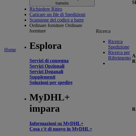
S
transito
Richiedere Ritiro
Caricare un file di Spedizioni
Scansione del codice a barre
Ordinare forniture
Ordinare
forniture
Ricerca
Ricerca
Esplora
Spedizione
Home
Ricerca per
A
Riferimento
Servizi di consegna
R
Servizi Opzionali
Servizi Doganali
Supplementi
Soluzioni per spedire
MyDHL+
impara
R
Informazioni su MyDHL+
Cosa c'è di nuovo in MyDHL+