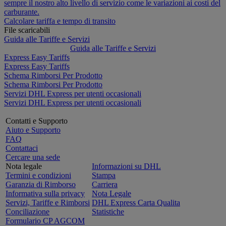
sempre il nostro alto livello di servizio come le variazioni ai costi del
carburante.
Calcolare tariffa e tempo di transito
File scaricabili
Guida alle Tariffe e Servizi
Guida alle Tariffe e Servizi
Express Easy Tariffs
Express Easy Tariffs
Schema Rimborsi Per Prodotto
Schema Rimborsi Per Prodotto
Servizi DHL Express per utenti occasionali
Servizi DHL Express per utenti occasionali
Contatti e Supporto
Aiuto e Supporto
FAQ
Contattaci
Cercare una sede
Nota legale
Informazioni su DHL
Termini e condizioni
Stampa
Garanzia di Rimborso
Carriera
Informativa sulla privacy
Nota Legale
Servizi, Tariffe e Rimborsi
DHL Express Carta Qualita
Conciliazione
Statistiche
Formulario CP AGCOM