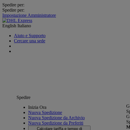
Spedire per:
Spedire per:
Impostazione Amministratore
English
Italiano
Aiuto e Supporto
Cercare una sede
Spedire
G
Inizia Ora
S
Nuova Spedizione
G
Nuova Spedizione da Archivio
S
Nuova Spedizione da Preferiti
M
Calcolare tariffa e tempo di