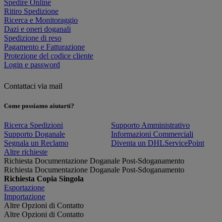
Spedire Online
Ritiro Spedizione
Ricerca e Monitoraggio
Dazi e oneri doganali
Spedizione di reso
Pagamento e Fatturazione
Protezione del codice cliente
Login e password
Contattaci via mail
Come possiamo aiutarti?
Ricerca Spedizioni
Supporto Amministrativo
Supporto Doganale
Informazioni Commerciali
Segnala un Reclamo
Diventa un DHLServicePoint
Altre richieste
Richiesta Documentazione Doganale Post-Sdoganamento
Richiesta Documentazione Doganale Post-Sdoganamento
Richiesta Copia Singola
Esportazione
Importazione
Altre Opzioni di Contatto
Altre Opzioni di Contatto