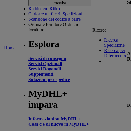
S
transito
Richiedere Ritiro
Caricare un file di Spedizioni
Scansione del codice a barre
Ordinare forniture
Ordinare
forniture
Ricerca
Ricerca
Esplora
Spedizione
Home
Ricerca per
A
Riferimento
Servizi di consegna
R
Servizi Opzionali
Servizi Doganali
Supplementi
Soluzioni per spedire
MyDHL+
impara
R
Informazioni su MyDHL+
Cosa c'è di nuovo in MyDHL+