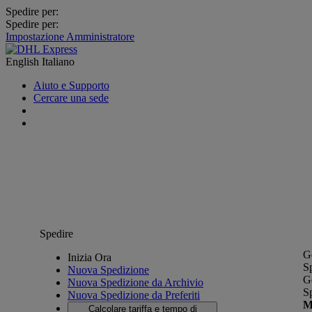
Spedire per:
Spedire per:
Impostazione Amministratore
English
Italiano
Aiuto e Supporto
Cercare una sede
Spedire
G
Inizia Ora
S
Nuova Spedizione
G
Nuova Spedizione da Archivio
S
Nuova Spedizione da Preferiti
M
Calcolare tariffa e tempo di