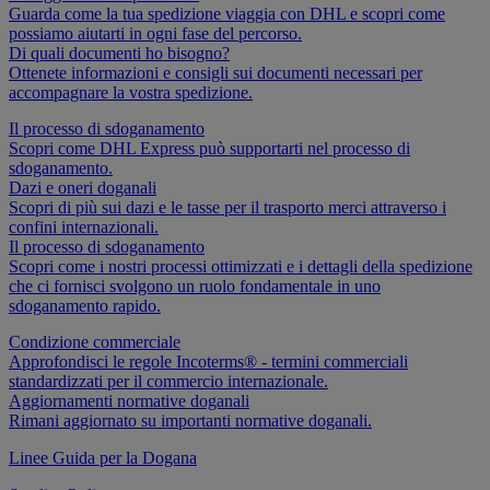
Guarda come la tua spedizione viaggia con DHL e scopri come
possiamo aiutarti in ogni fase del percorso.
Di quali documenti ho bisogno?
Ottenete informazioni e consigli sui documenti necessari per
accompagnare la vostra spedizione.
Il processo di sdoganamento
Scopri come DHL Express può supportarti nel processo di
sdoganamento.
Dazi e oneri doganali
Scopri di più sui dazi e le tasse per il trasporto merci attraverso i
confini internazionali.
Il processo di sdoganamento
Scopri come i nostri processi ottimizzati e i dettagli della spedizione
che ci fornisci svolgono un ruolo fondamentale in uno
sdoganamento rapido.
Condizione commerciale
Approfondisci le regole Incoterms® - termini commerciali
standardizzati per il commercio internazionale.
Aggiornamenti normative doganali
Rimani aggiornato su importanti normative doganali.
Linee Guida per la Dogana