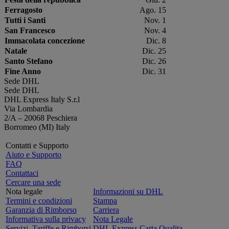
Ferragosto
Ago. 15
Tutti i Santi
Nov. 1
San Francesco
Nov. 4
Immacolata concezione
Dic. 8
Natale
Dic. 25
Santo Stefano
Dic. 26
Fine Anno
Dic. 31
Sede DHL
Sede DHL
DHL Express Italy S.r.l
Via Lombardia
2/A – 20068 Peschiera
Borromeo (MI) Italy
Contatti e Supporto
Aiuto e Supporto
FAQ
Contattaci
Cercare una sede
Nota legale
Informazioni su DHL
Termini e condizioni
Stampa
Garanzia di Rimborso
Carriera
Informativa sulla privacy
Nota Legale
Servizi, Tariffe e Rimborsi
DHL Express Carta Qualita