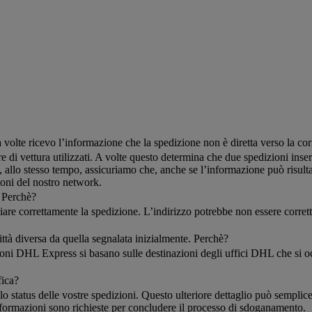
olte ricevo l’informazione che la spedizione non è diretta verso la cor
e di vettura utilizzati. A volte questo determina che due spedizioni inse
allo stesso tempo, assicuriamo che, anche se l’informazione può risulta
zioni del nostro network.
. Perchè?
are correttamente la spedizione. L’indirizzo potrebbe non essere corretto
città diversa da quella segnalata inizialmente. Perchè?
zioni DHL Express si basano sulle destinazioni degli uffici DHL che si o
fica?
 sullo status delle vostre spedizioni. Questo ulteriore dettaglio può se
informazioni sono richieste per concludere il processo di sdoganamento.