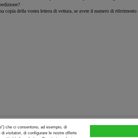
spedizione?
ia della vostra lettera di vettura, se avete il numero di riferimento de
gie") che ci consentono, ad esempio, di
i visitatori, di configurare le nostre offerte