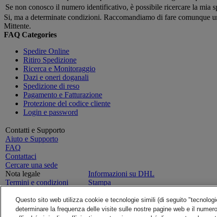
Se non conosco il numero identificativo, è possibile ricercare la mia 
Si, ma a determinate condizioni. Raccomandiamo di fare comunque una cop
Mittente.
FAQ Categories
Spedire Online
Ritiro Spedizione
Ricerca e Monitoraggio
Dazi e oneri doganali
Spedizione di reso
Pagamento e Fatturazione
Protezione del codice cliente
Login e password
Contatti e Supporto
Aiuto e Supporto
FAQ
Contattaci
Cercare una sede
Nota legale
Informazioni su DHL
Termini e condizioni
Stampa
Garanzia di Rimborso
Carriera
Informativa sulla privacy
Nota Legale
Questo sito web utilizza cookie e tecnologie simili (di seguito "tecnolo
Servizi, Tariffe e Rimborsi
DHL Express Carta Qualita
determinare la frequenza delle visite sulle nostre pagine web e il numero d