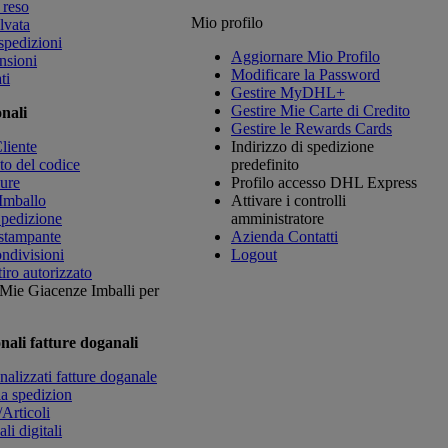
 reso
Mio profilo
lvata
spedizioni
Aggiornare Mio Profilo
nsioni
Modificare la Password
ti
Gestire MyDHL+
Gestire Mie Carte di Credito
nali
Gestire le Rewards Cards
liente
Indirizzo di spedizione
to del codice
predefinito
ure
Profilo accesso DHL Express
Imballo
Attivare i controlli
Spedizione
amministratore
 stampante
Azienda Contatti
ondivisioni
Logout
tiro autorizzato
/ Mie Giacenze
Imballi per
nali fatture doganali
nalizzati fatture doganale
la spedizion
/Articoli
li digitali