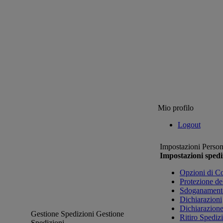
Mio profilo
Logout
Impostazioni Person
Impostazioni spedi
Opzioni di C
Protezione de
Sdoganament
Dichiarazioni
Dichiarazion
Gestione Spedizioni
Gestione
Ritiro Spediz
Spedizioni