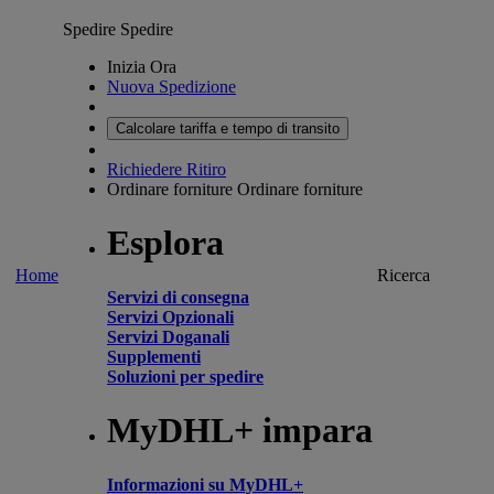
Spedire
Spedire
Inizia Ora
Nuova Spedizione
Calcolare tariffa e tempo di transito
Richiedere Ritiro
Ordinare forniture
Ordinare forniture
Esplora
Home
Ricerca
Servizi di consegna
Servizi Opzionali
Servizi Doganali
Supplementi
Soluzioni per spedire
MyDHL+ impara
Informazioni su MyDHL+