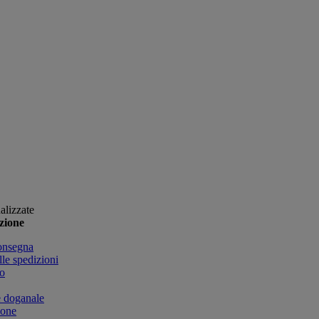
alizzate
zione
onsegna
lle spedizioni
o
e doganale
ione