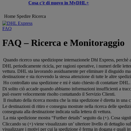
Cosa c'è di nuovo in MyDHL+
Home
Spedire
Ricerca
FAQ
FAQ – Ricerca e Monitoraggio
Quando ricerco una spediziopne internazionele Dhl Express, perchè a v
DHL periodicamente ricicla, per ragioni operative, i numeri delle letter
vettura. DHL sta lavorando assiduamente per eliminare il disguido ma, 
destinazione e sta ricevendo la stessa attenzione di tutte le altre spedi
Ho controllato una spedizione e mi è stato chiesto di contattare DHL
Di solito ciò accade quando abbiamo informazioni insufficienti a tracci
può essere velocemente risolto contattando il Servizio Clienti.
Il risultato della ricerca mostra che la mia spedizione è diretta in una 
Le destinazioni di ritiro e consegna mostrate nella ricerca delle spedi
consegnata alla destinazione indicata sulla lettera di vettura.
La mia spedizione mostra “Further details” seguito da (+). Cosa signi
Cliccando su (+) viene visualizzato un’ ulteriore livello di dettaglio
visualizzare i motivi per cui la spedizione è ferma in dogana e quali 