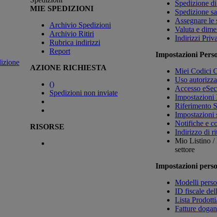
Spedizione di
MIE SPEDIZIONI
Spedizione sa
Assegnare le 
Archivio Spedizioni
Valuta e dime
Archivio Ritiri
Indirizzi Priva
Rubrica indirizzi
Report
Impostazioni Perso
izione
AZIONE RICHIESTA
Miei Codici C
Uso autorizza
(
)
Accesso eSec
Spedizioni non inviate
Impostazioni 
Riferimento 
Impostazioni
Notifiche e c
RISORSE
Indirizzo di ri
Mio Listino 
settore
Impostazioni perso
Modelli perso
ID fiscale del
Lista Prodotti
Fatture dogana