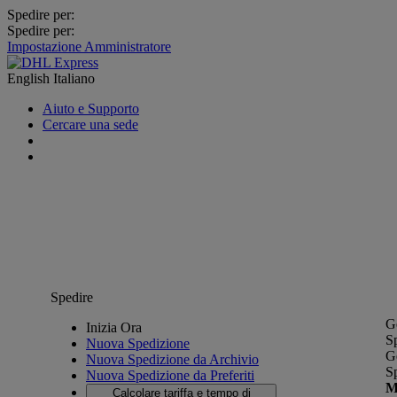
Spedire per:
Spedire per:
Impostazione Amministratore
English
Italiano
Aiuto e Supporto
Cercare una sede
Spedire
G
Inizia Ora
S
Nuova Spedizione
G
Nuova Spedizione da Archivio
S
Nuova Spedizione da Preferiti
M
Calcolare tariffa e tempo di