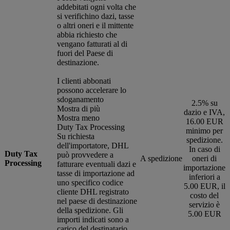
addebitati ogni volta che
si verifichino dazi, tasse
o altri oneri e il mittente
abbia richiesto che
vengano fatturati al di
fuori del Paese di
destinazione.
I clienti abbonati
possono accelerare lo
sdoganamento
2.5% su
Mostra di più
dazio e IVA,
Mostra meno
16.00 EUR
Duty Tax Processing
minimo per
Su richiesta
spedizione.
dell'importatore, DHL
In caso di
Duty Tax
può provvedere a
A spedizione
oneri di
Processing
fatturare eventuali dazi e
importazione
tasse di importazione ad
inferiori a
uno specifico codice
5.00 EUR, il
cliente DHL registrato
costo del
nel paese di destinazione
servizio è
della spedizione. Gli
5.00 EUR
importi indicati sono a
carico del destinatario.