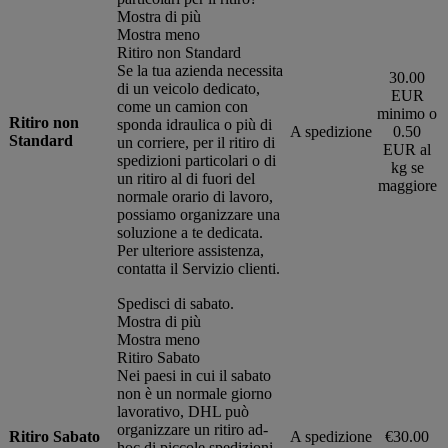
Mostra di più
Mostra meno
Ritiro non Standard
Se la tua azienda necessita
30.00
di un veicolo dedicato,
EUR
come un camion con
minimo o
Ritiro non
sponda idraulica o più di
A spedizione
0.50
Standard
un corriere, per il ritiro di
EUR al
spedizioni particolari o di
kg se
un ritiro al di fuori del
maggiore
normale orario di lavoro,
possiamo organizzare una
soluzione a te dedicata.
Per ulteriore assistenza,
contatta il Servizio clienti.
Spedisci di sabato.
Mostra di più
Mostra meno
Ritiro Sabato
Nei paesi in cui il sabato
non è un normale giorno
lavorativo, DHL può
organizzare un ritiro ad-
Ritiro Sabato
A spedizione
€30.00
hoc di piccole spedizioni