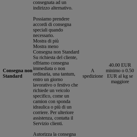
consegnata ad un
indirizzo alternativo.
Possiamo prendere
accordi di consegna
speciali quando
necessario.
Mostra di più
Mostra meno
Consegna non Standard
Su richiesta del cliente,
offriamo consegna
40.00 EUR
immediata o non
Consegna non
A
minimo o 0.50
ordinaria, una tantum,
Standard
spedizione
EUR al kg se
entro un giorno
maggiore
lavorativo o festivo che
richiede un veicolo
specifico, come un
camion con sponda
idraulica o più di un
corriere. Per ulteriore
assistenza, contatta il
Servizio clienti.
Autorizza la consegna