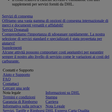
supplementi per servizi forniti da DHL.
Servizi di consegna
Offriamo una vasta gamma di opzioni di consegna internazionale di
merci e documenti versatili e affidabili!
Servizi Doganali
Comprendiamo l'importanza di sdoganare rapidamente. La nostra
selezione di servizi standard e specializzati è stata progettata per
aiutarvi!
Supplementi
Alcune attività possono comportare costi aggiuntivi per garantire
sempre il nostro alto livello di servizio come le variazioni ai costi del
carburante.
Contatti e Supporto
Aiuto e Supporto
FAQ
Contattaci
Cercare una sede
Nota legale
Informazioni su DHL
Termini e condizioni
Stampa
Garanzia di Rimborso
Carriera
Informativa sulla privacy
Nota Legale
Servizi, Tariffe e Rimborsi
DHL Express Carta Qualita