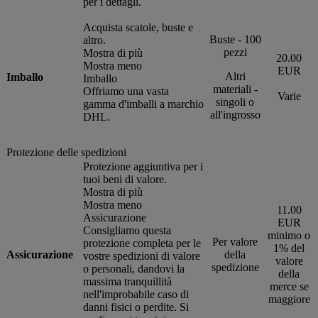
per i dettagli.
Acquista scatole, buste e
Buste - 100
altro.
pezzi
Mostra di più
20.00
Mostra meno
EUR
Altri
Imballo
Imballo
materiali -
Offriamo una vasta
Varie
singoli o
gamma d'imballi a marchio
all'ingrosso
DHL.
Protezione delle spedizioni
Protezione aggiuntiva per i
tuoi beni di valore.
Mostra di più
Mostra meno
11.00
Assicurazione
EUR
Consigliamo questa
minimo o
Per valore
protezione completa per le
1% del
Assicurazione
della
vostre spedizioni di valore
valore
spedizione
o personali, dandovi la
della
massima tranquillità
merce se
nell'improbabile caso di
maggiore
danni fisici o perdite. Si