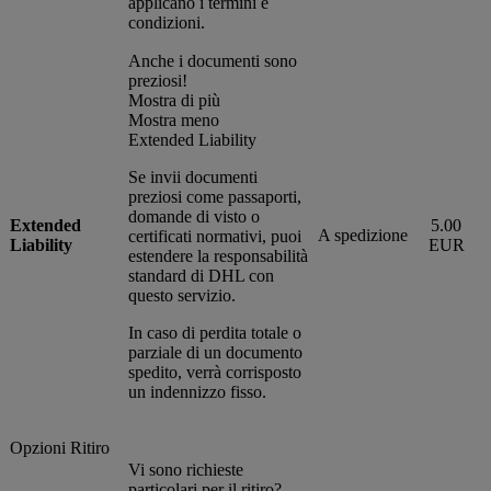
applicano i termini e
condizioni.
Anche i documenti sono
preziosi!
Mostra di più
Mostra meno
Extended Liability
Se invii documenti
preziosi come passaporti,
domande di visto o
Extended
5.00
A spedizione
certificati normativi, puoi
Liability
EUR
estendere la responsabilità
standard di DHL con
questo servizio.
In caso di perdita totale o
parziale di un documento
spedito, verrà corrisposto
un indennizzo fisso.
Opzioni Ritiro
Vi sono richieste
particolari per il ritiro?