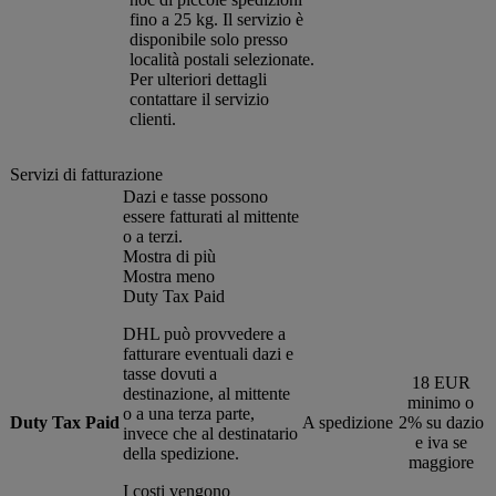
fino a 25 kg. Il servizio è
disponibile solo presso
località postali selezionate.
Per ulteriori dettagli
contattare il servizio
clienti.
Servizi di fatturazione
Dazi e tasse possono
essere fatturati al mittente
o a terzi.
Mostra di più
Mostra meno
Duty Tax Paid
DHL può provvedere a
fatturare eventuali dazi e
tasse dovuti a
18 EUR
destinazione, al mittente
minimo o
o a una terza parte,
Duty Tax Paid
A spedizione
2% su dazio
invece che al destinatario
e iva se
della spedizione.
maggiore
I costi vengono