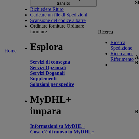
S
transito
Richiedere Ritiro
Caricare un file di Spedizioni
Scansione del codice a barre
Ordinare forniture
Ordinare
forniture
Ricerca
Ricerca
Esplora
Spedizione
Home
Ricerca per
A
Riferimento
Servizi di consegna
R
Servizi Opzionali
Servizi Doganali
Supplementi
Soluzioni per spedire
MyDHL+
impara
R
Informazioni su MyDHL+
Cosa c'è di nuovo in MyDHL+