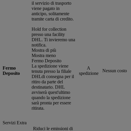
il servizio di trasporto
viene pagato in
anticipo, solitamente
tramite carta di credito.
Hold for collection
presso una facility
DHL. Ti invieremo una
notifica.
Mostra di più
Mostra meno
Fermo Deposito
La spedizione viene
Fermo
A
Nessun costo
tenuta presso la filiale
Deposito
spedizione
DHLdi consegna per il
ritiro da parte del
destinatario. DHL
avviserà quest'ultimo
quando la spedizione
sarà pronta per essere
ritirata.
Servizi Extra
Riduci le emissioni di