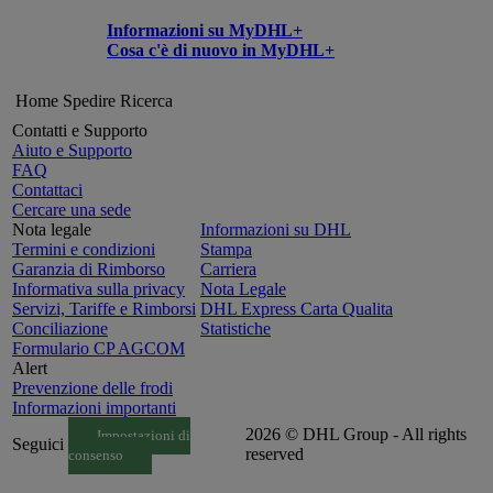
Informazioni su MyDHL+
Cosa c'è di nuovo in MyDHL+
Home
Spedire
Ricerca
Contatti e Supporto
Aiuto e Supporto
FAQ
Contattaci
Cercare una sede
Nota legale
Informazioni su DHL
Termini e condizioni
Stampa
Garanzia di Rimborso
Carriera
Informativa sulla privacy
Nota Legale
Servizi, Tariffe e Rimborsi
DHL Express Carta Qualita
Conciliazione
Statistiche
Formulario CP AGCOM
Alert
Prevenzione delle frodi
Informazioni importanti
2026 © DHL Group - All rights
Impostazioni di
Seguici
reserved
consenso