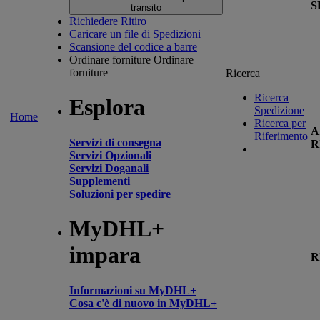
S
transito
Richiedere Ritiro
Caricare un file di Spedizioni
Scansione del codice a barre
Ordinare forniture
Ordinare
forniture
Ricerca
Ricerca
Esplora
Spedizione
Home
Ricerca per
A
Riferimento
Servizi di consegna
R
Servizi Opzionali
Servizi Doganali
Supplementi
Soluzioni per spedire
MyDHL+
impara
R
Informazioni su MyDHL+
Cosa c'è di nuovo in MyDHL+