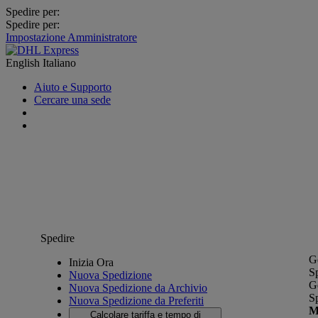
Spedire per:
Spedire per:
Impostazione Amministratore
English
Italiano
Aiuto e Supporto
Cercare una sede
Spedire
G
Inizia Ora
S
Nuova Spedizione
G
Nuova Spedizione da Archivio
S
Nuova Spedizione da Preferiti
M
Calcolare tariffa e tempo di