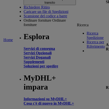
S
transito
Richiedere Ritiro
Caricare un file di Spedizioni
Scansione del codice a barre
Ordinare forniture
Ordinare
forniture
Ricerca
Ricerca
Esplora
Spedizione
Home
Ricerca per
A
Riferimento
Servizi di consegna
R
Servizi Opzionali
Servizi Doganali
Supplementi
Soluzioni per spedire
MyDHL+
impara
R
Informazioni su MyDHL+
Cosa c'è di nuovo in MyDHL+