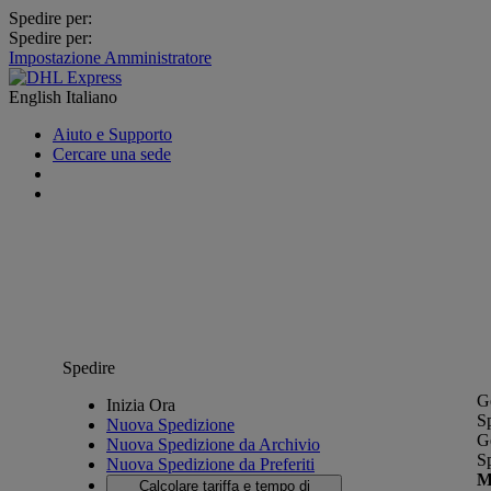
Spedire per:
Spedire per:
Impostazione Amministratore
English
Italiano
Aiuto e Supporto
Cercare una sede
Spedire
G
Inizia Ora
S
Nuova Spedizione
G
Nuova Spedizione da Archivio
S
Nuova Spedizione da Preferiti
M
Calcolare tariffa e tempo di