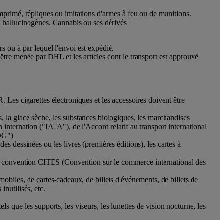
comprimé, répliques ou imitations d'armes à feu ou de munitions.
les hallucinogènes. Cannabis ou ses dérivés
rs ou à par lequel l'envoi est expédié.
être menée par DHL et les articles dont le transport est approuvé
. Les cigarettes électroniques et les accessoires doivent être
s, la glace sèche, les substances biologiques, les marchandises
internation ("IATA"), de l'Accord relatif au transport international
MDG")
s dessinées ou les livres (premières éditions), les cartes à
la convention CITES (Convention sur le commerce international des
mobiles, de cartes-cadeaux, de billets d'événements, de billets de
inutilisés, etc.
tels que les supports, les viseurs, les lunettes de vision nocturne, les