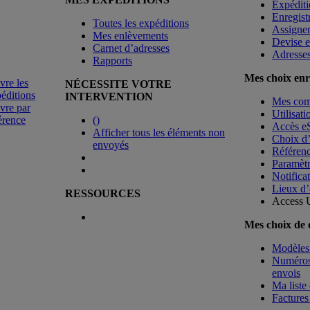
Expéditi
Enregist
Toutes les expéditions
Assigne
Mes enlèvements
Devise e
Carnet d’adresses
Adresse
Rapports
Mes choix enr
vre les
NÉCESSITE VOTRE
éditions
INTERVENTION
Mes co
vre par
Utilisat
érence
(
)
Accès e
Afficher tous les éléments non
Choix d
envoyés
Référenc
Paramètr
Notificat
Lieux d’
RESSOURCES
Access 
Mes choix de
Modèles 
Numéros 
envois
Ma liste 
Factures