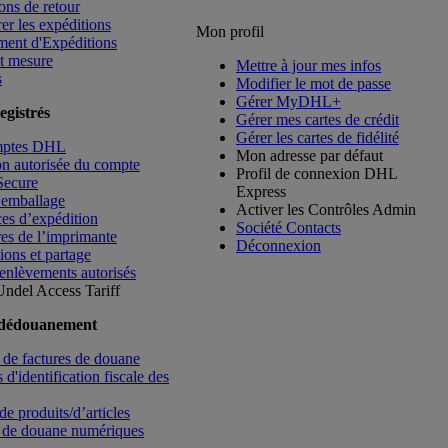
ons de retour
rer les expéditions
Mon profil
ment d'Expéditions
t mesure
Mettre à jour mes infos
s
Modifier le mot de passe
Gérer MyDHL+
egistrés
Gérer mes cartes de crédit
Gérer les cartes de fidélité
mptes DHL
Mon adresse par défaut
ion autorisée du compte
Profil de connexion DHL
Secure
Express
’emballage
Activer les Contrôles Admin
es d’expédition
Société Contacts
es de l’imprimante
Déconnexion
ions et partage
enlèvements autorisés
Undel
Access Tariff
 dédouanement
de factures de douane
d'identification fiscale des
de produits/d’articles
 de douane numériques