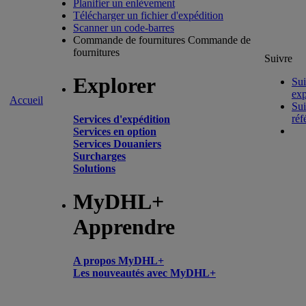
Planifier un enlèvement
Télécharger un fichier d'expédition
Scanner un code-barres
Commande de fournitures
Commande de
fournitures
Suivre
Explorer
Sui
exp
Accueil
Sui
réf
Services d'expédition
Services en option
Services Douaniers
Surcharges
Solutions
MyDHL+
Apprendre
A propos MyDHL+
Les nouveautés avec MyDHL+