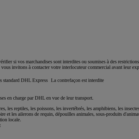
ifier si vos marchandises sont interdites ou soumises à des restrictions
vous invitons à contacter votre interlocuteur commercial avant leur expéd
es standard DHL Express
La contrefaçon est interdite
s en charge par DHL en vue de leur transport.
 les reptiles, les poissons, les invertébrés, les amphibiens, les insecte
oire et les ailerons de requin, dépouilles animales, sous-produits d'an
ion locale.
t