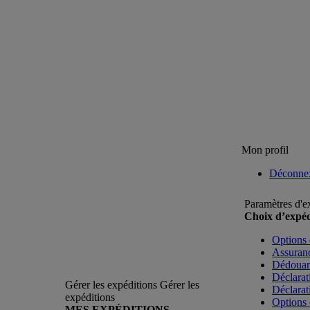
Mon profil
Déconne
Paramètres d'e
Choix d’expéd
Options 
Assuranc
Dédoua
Déclarat
Gérer les expéditions
Gérer les
Déclarat
expéditions
Options 
MES EXPÉDITIONS