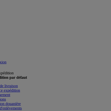
xion
xpédition
ition par défaut
de livraison
e expédition
nement
ions
ion douanière
d'enlèvements