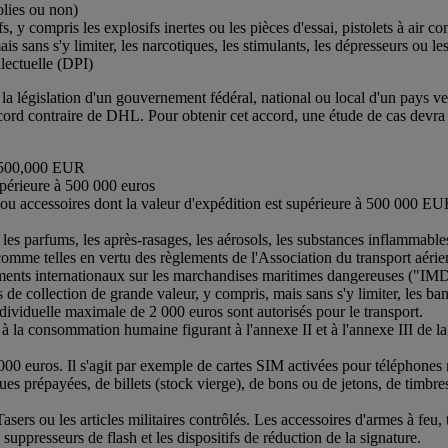
olies ou non)
s, y compris les explosifs inertes ou les pièces d'essai, pistolets à air 
mais sans s'y limiter, les narcotiques, les stimulants, les dépresseurs ou 
llectuelle (DPI)
u la législation d'un gouvernement fédéral, national ou local d'un pays ve
ccord contraire de DHL. Pour obtenir cet accord, une étude de cas devra 
de 500,000 EUR
supérieure à 500 000 euros
s ou accessoires dont la valeur d'expédition est supérieure à 500 000 EUR
les parfums, les après-rasages, les aérosols, les substances inflammable
mme telles en vertu des règlements de l'Association du transport aérien 
ments internationaux sur les marchandises maritimes dangereuses ("I
 collection de grande valeur, y compris, mais sans s'y limiter, les bande
individuelle maximale de 2 000 euros sont autorisés pour le transport.
à la consommation humaine figurant à l'annexe II et à l'annexe III de 
000 euros. Il s'agit par exemple de cartes SIM activées pour téléphones 
s prépayées, de billets (stock vierge), de bons ou de jetons, de timbres 
Tasers ou les articles militaires contrôlés. Les accessoires d'armes à feu, 
s suppresseurs de flash et les dispositifs de réduction de la signature.