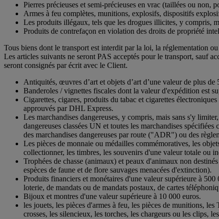
Pierres précieuses et semi-précieuses en vrac (taillées ou non, p
Armes à feu complètes, munitions, explosifs, dispositifs explosif
Les produits illégaux, tels que les drogues illicites, y compris, 
Produits de contrefaçon en violation des droits de propriété inte
Tous biens dont le transport est interdit par la loi, la réglementation o
Les articles suivants ne seront PAS acceptés pour le transport, sauf a
seront consignés par écrit avec le Client.
Antiquités, œuvres d’art et objets d’art d’une valeur de plus 
Banderoles / vignettes fiscales dont la valeur d'expédition est 
Cigarettes, cigares, produits du tabac et cigarettes électronique
approuvés par DHL Express.
Les marchandises dangereuses, y compris, mais sans s'y limiter, 
dangereuses classées UN et toutes les marchandises spécifiées co
des marchandises dangereuses par route ("ADR") ou des règle
Les pièces de monnaie ou médailles commémoratives, les objets de
collectionner, les timbres, les souvenirs d'une valeur totale ou 
Trophées de chasse (animaux) et peaux d'animaux non destinés 
espèces de faune et de flore sauvages menacées d'extinction).
Produits financiers et monétaires d'une valeur supérieure à 500 
loterie, de mandats ou de mandats postaux, de cartes téléphonique
Bijoux et montres d'une valeur supérieure à 10 000 euros.
les jouets, les pièces d'armes à feu, les pièces de munitions, les 
crosses, les silencieux, les torches, les chargeurs ou les clips, le