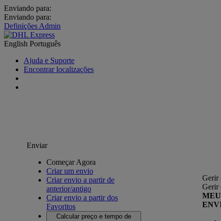
Enviando para:
Enviando para:
Definições Admin
English
Português
Ajuda e Suporte
Encontrar localizações
Enviar
Começar Agora
Criar um envio
Gerir
Criar envio a partir de
Gerir
anterior/antigo
MEU
Criar envio a partir dos
ENV
Favoritos
Calcular preço e tempo de