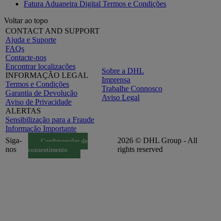
Fatura Aduaneira Digital Termos e Condições
Voltar ao topo
CONTACT AND SUPPORT
Ajuda e Suporte
FAQs
Contacte-nos
Encontrar localizações
Sobre a DHL
INFORMAÇÃO LEGAL
Imprensa
Termos e Condições
Trabalhe Connosco
Garantia de Devolução
Aviso Legal
Aviso de Privacidade
ALERTAS
Sensibilização para a Fraude
Informação Importante
Siga-
2026 © DHL Group - All
Configurações de
nos
rights reserved
consentimento