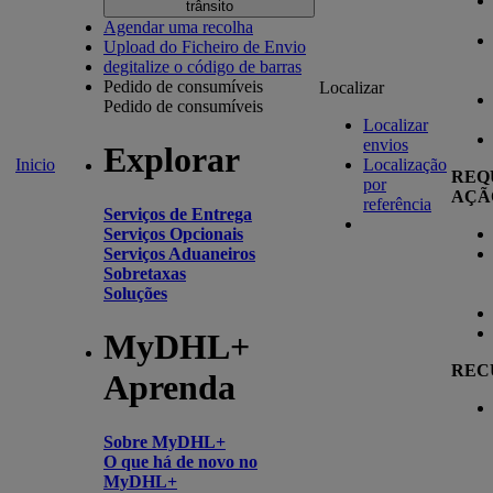
trânsito
Agendar uma recolha
Upload do Ficheiro de Envio
degitalize o código de barras
Pedido de consumíveis
Localizar
Pedido de consumíveis
Localizar
envios
Explorar
Inicio
Localização
REQ
por
AÇÃ
referência
Serviços de Entrega
Serviços Opcionais
Serviços Aduaneiros
Sobretaxas
Soluções
MyDHL+
REC
Aprenda
Sobre MyDHL+
O que há de novo no
MyDHL+