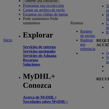
Obtener una cotización
Programar una recolección
T
Cargar un archivo de envío
e
Escanear un código de barras
M
Pedir suministros
Pedir
R
suministros
Rastrear
L
d
Rastreo
R
Explorar
de envíos
Inicio
Rastrear
REQU
por
ACCI
Servicios de entrega
referencia
Servicios opcionales
(
)
Servicios de Aduana
V
Recargos
n
Soluciones
MyDHL+
RECU
Conozca
Acerca de MyDHL+
Novedades sobre MyDHL+