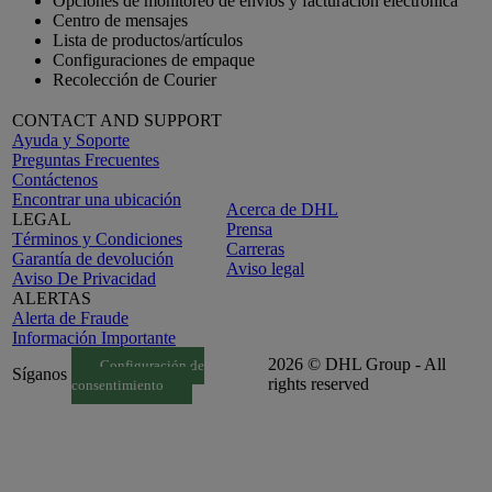
Opciones de monitoreo de envíos y facturación electrónica
Centro de mensajes
Lista de productos/artículos
Configuraciones de empaque
Recolección de Courier
CONTACT AND SUPPORT
Ayuda y Soporte
Preguntas Frecuentes
Contáctenos
Encontrar una ubicación
Acerca de DHL
LEGAL
Prensa
Términos y Condiciones
Carreras
Garantía de devolución
Aviso legal
Aviso De Privacidad
ALERTAS
Alerta de Fraude
Información Importante
2026 © DHL Group - All
Configuración de
Síganos
rights reserved
consentimiento