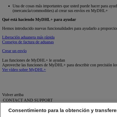
Una de cosas más importantes que usted puede hacer para ayudar 
(mercancía/commodities) al crear sus envíos en MyDHL+
Qué está haciendo MyDHL+ para ayudar
Hemos introducido nuevas funcionalidades para ayudarlo a proporcionar
Liberación aduanera más rápida
Consejos de factura de aduanas
Crear un envío
Las funciones de MyDHL+ le ayudan
Aproveche las funciones de MyDHL+ para describir con precisión los a
Ver vídeo sobre MyDHL+
Volver arriba
CONTACT AND SUPPORT
Ayuda y Soporte
Preguntas Frecuentes
Consentimiento para la obtención y transfere
Contáctenos