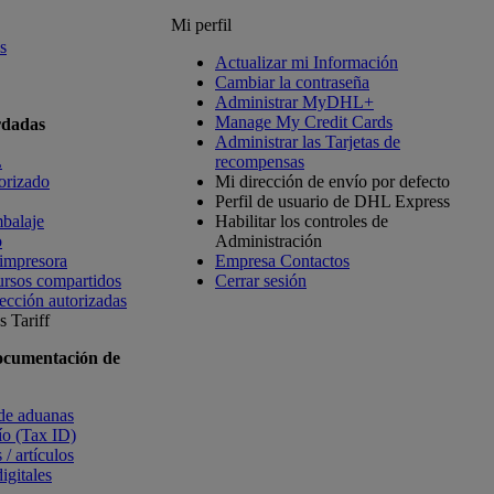
Mi perfil
s
Actualizar mi Información
Cambiar la contraseña
Administrar MyDHL+
Manage My Credit Cards
rdadas
Administrar las Tarjetas de
L
recompensas
orizado
Mi dirección de envío por defecto
Perfil de usuario de DHL Express
balaje
Habilitar los controles de
o
Administración
 impresora
Empresa Contactos
ursos compartidos
Cerrar sesión
ección autorizadas
 Tariff
ocumentación de
 de aduanas
vío (Tax ID)
 / artículos
igitales