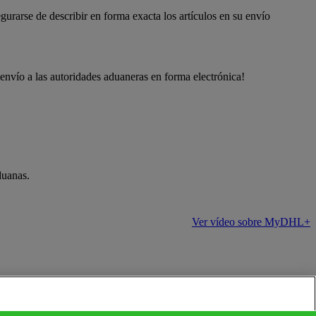
urarse de describir en forma exacta los artículos en su envío
envío a las autoridades aduaneras en forma electrónica!
duanas.
Ver vídeo sobre MyDHL+