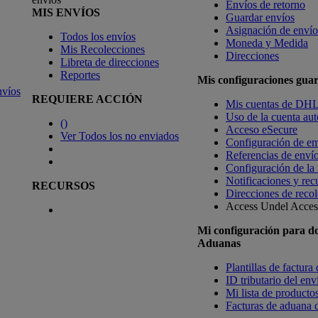
Envíos de retorno
MIS ENVÍOS
Guardar envíos
Asignación de envío
Todos los envíos
Moneda y Medida
Mis Recolecciones
Direcciones
Libreta de direcciones
Reportes
Mis configuraciones gua
nvíos
REQUIERE ACCIÓN
Mis cuentas de DH
Uso de la cuenta aut
(
)
Acceso eSecure
Ver Todos los no enviados
Configuración de em
Referencias de enví
Configuración de la
Notificaciones y rec
RECURSOS
Direcciones de recol
Access Undel
Access
Mi configuración para d
Aduanas
Plantillas de factura
ID tributario del en
Mi lista de productos
Facturas de aduana d