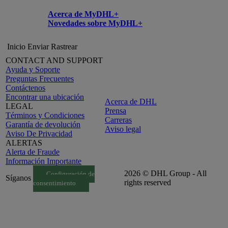
Acerca de MyDHL+
Novedades sobre MyDHL+
Inicio
Enviar
Rastrear
CONTACT AND SUPPORT
Ayuda y Soporte
Preguntas Frecuentes
Contáctenos
Encontrar una ubicación
Acerca de DHL
LEGAL
Prensa
Términos y Condiciones
Carreras
Garantía de devolución
Aviso legal
Aviso De Privacidad
ALERTAS
Alerta de Fraude
Información Importante
2026 © DHL Group - All
Configuración de
Síganos
rights reserved
consentimiento