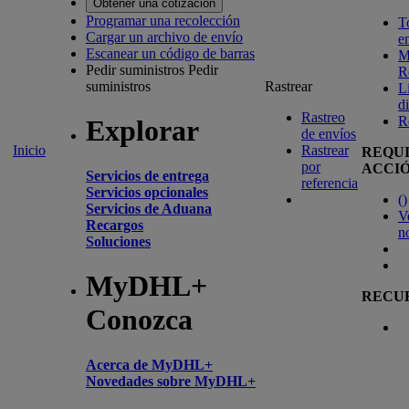
Obtener una cotización
Programar una recolección
T
Cargar un archivo de envío
e
Escanear un código de barras
M
Pedir suministros
Pedir
R
suministros
Rastrear
L
d
Rastreo
R
Explorar
de envíos
Inicio
Rastrear
REQU
por
ACCI
Servicios de entrega
referencia
Servicios opcionales
(
)
Servicios de Aduana
V
Recargos
n
Soluciones
MyDHL+
RECU
Conozca
Acerca de MyDHL+
Novedades sobre MyDHL+