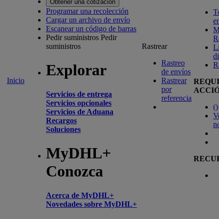
Obtener una cotización
Programar una recolección
T
Cargar un archivo de envío
e
Escanear un código de barras
M
Pedir suministros
Pedir
R
suministros
Rastrear
L
d
Rastreo
R
Explorar
de envíos
Inicio
Rastrear
REQU
por
ACCI
Servicios de entrega
referencia
Servicios opcionales
(
)
Servicios de Aduana
V
Recargos
n
Soluciones
MyDHL+
RECU
Conozca
Acerca de MyDHL+
Novedades sobre MyDHL+