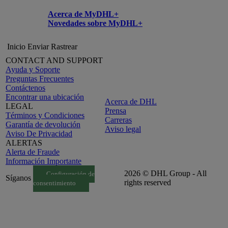
Acerca de MyDHL+
Novedades sobre MyDHL+
Inicio
Enviar
Rastrear
CONTACT AND SUPPORT
Ayuda y Soporte
Preguntas Frecuentes
Contáctenos
Encontrar una ubicación
Acerca de DHL
LEGAL
Prensa
Términos y Condiciones
Carreras
Garantía de devolución
Aviso legal
Aviso De Privacidad
ALERTAS
Alerta de Fraude
Información Importante
2026 © DHL Group - All
Configuración de
Síganos
rights reserved
consentimiento