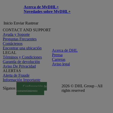
Acerca de MyDHL+
Novedades sobre MyDHL+
Inicio
Enviar
Rastrear
CONTACT AND SUPPORT
Ayuda y Soporte
Preguntas Frecuentes
Contáctenos
Encontrar una ubicación
Acerca de DHL
LEGAL
Prensa
Términos y Condiciones
Carreras
Garantía de devolución
Aviso legal
Aviso De Privacidad
ALERTAS
Alerta de Fraude
Información Importante
2026 © DHL Group - All
Configuración de
Síganos
rights reserved
consentimiento