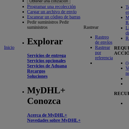
Obtener una cotización
Programar una recolección
T
Cargar un archivo de envío
e
Escanear un código de barras
M
Pedir suministros
Pedir
R
suministros
Rastrear
L
d
Rastreo
R
Explorar
de envíos
Inicio
Rastrear
REQU
por
ACCI
Servicios de entrega
referencia
Servicios opcionales
(
)
Servicios de Aduana
V
Recargos
n
Soluciones
MyDHL+
RECU
Conozca
Acerca de MyDHL+
Novedades sobre MyDHL+