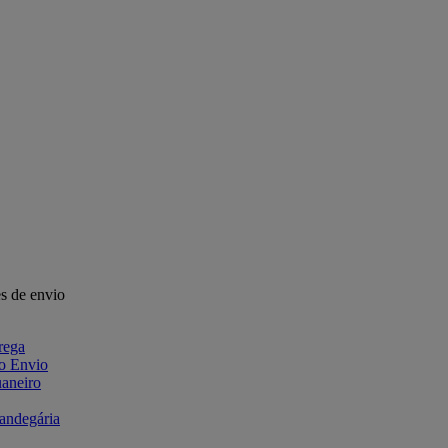
s de envio
rega
 o Envio
aneiro
fandegária