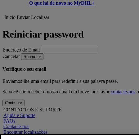
O que há de novo no MyDHL+
Inicio
Enviar
Localizar
Reiniciar password
Endereço de Email
Cancelar
Submeter
Verifique o seu email
Enviámos-lhe uma email para redefinir a sua palavra passe.
Se você não receber o nosso email em breve, por favor
contacte-nos
o
Continuar
CONTACTOS E SUPORTE
Ajuda e Suporte
FAQs
Contacte-nos
Encontrar localizações
INFORMAÇÃO LEGAL
Sobre a DHL