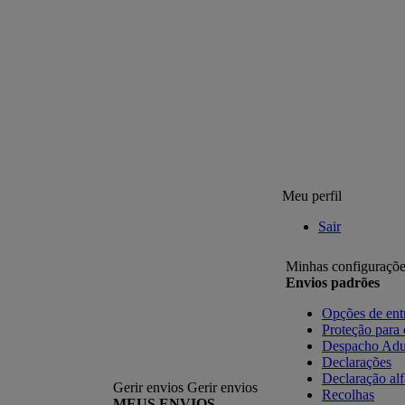
Meu perfil
Sair
Minhas configuraçõe
Envios padrões
Opções de ent
Proteção para
Despacho Adu
Declarações
Declaração al
Gerir envios
Gerir envios
Recolhas
MEUS ENVIOS