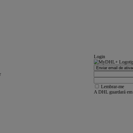
Login
Enviar email de ativ
r
Lembrar-me
A DHL guardará em se