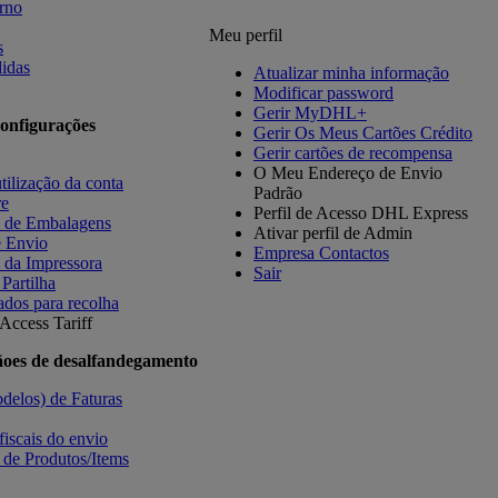
orno
Meu perfil
s
idas
Atualizar minha informação
Modificar password
Gerir MyDHL+
onfigurações
Gerir Os Meus Cartões Crédito
Gerir cartões de recompensa
O Meu Endereço de Envio
tilização da conta
Padrão
re
Perfil de Acesso DHL Express
s de Embalagens
Ativar perfil de Admin
e Envio
Empresa Contactos
 da Impressora
Sair
 Partilha
ados para recolha
Access Tariff
ãoes de desalfandegamento
delos) de Faturas
fiscais do envio
 de Produtos/Items