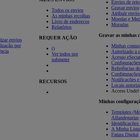
Envios de ret
Gravar envios
Todos os envios
Atribuir envio
As minhas recolhas
Moedas e Med
Livro de endereços
Moradas
Relatórios
Gravar as minhas c
REQUER AÇÃO
izar envios
ização por
Minhas contas
(
)
ência
Autorizado a u
Ver todos por
Acesso eSecu
submeter
Configuraçõe
Referências d
Configurações
Notificações e
RECURSOS
Locais autoriz
Access Undel
Minhas configuraç
Templates (Mo
Alfandegarias
Identificações 
A Minha Lista
Fatura Digital