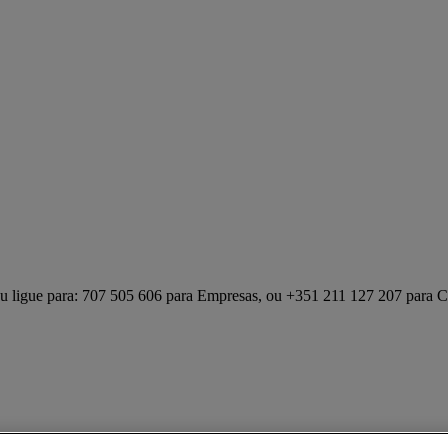
u ligue para: 707 505 606 para Empresas, ou +351 211 127 207 para Cli