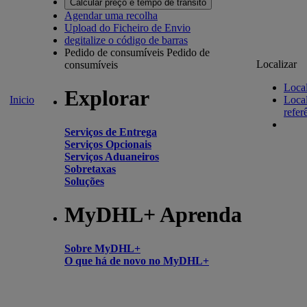
Calcular preço e tempo de trânsito
Agendar uma recolha
Upload do Ficheiro de Envio
degitalize o código de barras
Pedido de consumíveis
Pedido de
Localizar
consumíveis
Local
Explorar
Inicio
Local
refer
Serviços de Entrega
Serviços Opcionais
Serviços Aduaneiros
Sobretaxas
Soluções
MyDHL+ Aprenda
Sobre MyDHL+
O que há de novo no MyDHL+