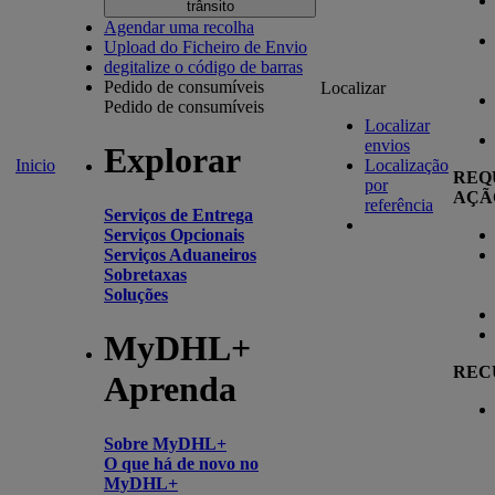
trânsito
Agendar uma recolha
Upload do Ficheiro de Envio
degitalize o código de barras
Pedido de consumíveis
Localizar
Pedido de consumíveis
Localizar
envios
Explorar
Inicio
Localização
REQ
por
AÇÃ
referência
Serviços de Entrega
Serviços Opcionais
Serviços Aduaneiros
Sobretaxas
Soluções
MyDHL+
REC
Aprenda
Sobre MyDHL+
O que há de novo no
MyDHL+