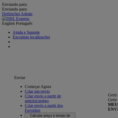
Enviando para:
Enviando para:
Definições Admin
English
Português
Ajuda e Suporte
Encontrar localizações
Enviar
Começar Agora
Criar um envio
Gerir
Criar envio a partir de
Gerir
anterior/antigo
MEU
Criar envio a partir dos
ENV
Favoritos
Calcular preço e tempo de