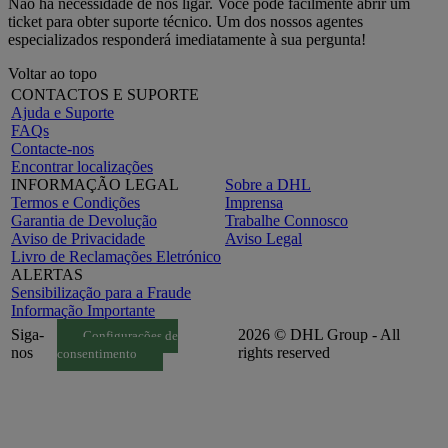
Não há necessidade de nos ligar. Você pode facilmente abrir um
ticket para obter suporte técnico. Um dos nossos agentes
especializados responderá imediatamente à sua pergunta!
Voltar ao topo
CONTACTOS E SUPORTE
Ajuda e Suporte
FAQs
Contacte-nos
Encontrar localizações
INFORMAÇÃO LEGAL
Sobre a DHL
Termos e Condições
Imprensa
Garantia de Devolução
Trabalhe Connosco
Aviso de Privacidade
Aviso Legal
Livro de Reclamações Eletrónico
ALERTAS
Sensibilização para a Fraude
Informação Importante
Siga-
2026 © DHL Group - All
Configurações de
nos
rights reserved
consentimento