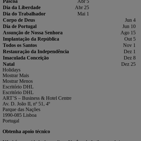
Páscoa
Abr 5
Dia da Liberdade
Abr 25
Dia do Trabalhador
Mai 1
Corpo de Deus
Jun 4
Dia de Portugal
Jun 10
Assunção de Nossa Senhora
Ago 15
Implantação da República
Out 5
Todos os Santos
Nov 1
Restauração da Independência
Dez 1
Imaculada Conceição
Dez 8
Natal
Dez 25
Holidays
Mostrar Mais
Mostrar Menos
Escritório DHL
Escritório DHL
ART’S – Business & Hotel Centre
Av. D. João II, nº 51, 4º
Parque das Nações
1990-085 Lisboa
Portugal
Obtenha apoio técnico