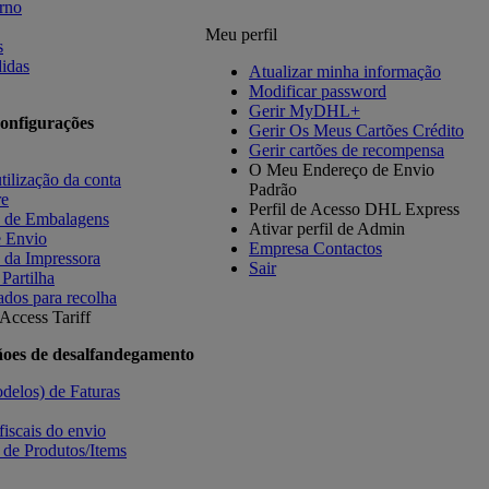
orno
Meu perfil
s
idas
Atualizar minha informação
Modificar password
Gerir MyDHL+
onfigurações
Gerir Os Meus Cartões Crédito
Gerir cartões de recompensa
O Meu Endereço de Envio
tilização da conta
Padrão
re
Perfil de Acesso DHL Express
s de Embalagens
Ativar perfil de Admin
e Envio
Empresa Contactos
 da Impressora
Sair
 Partilha
ados para recolha
Access Tariff
ãoes de desalfandegamento
delos) de Faturas
fiscais do envio
 de Produtos/Items