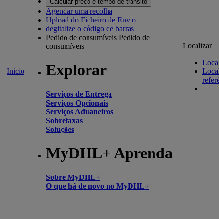
Calcular preço e tempo de trânsito
Agendar uma recolha
Upload do Ficheiro de Envio
degitalize o código de barras
Pedido de consumíveis
Pedido de
Localizar
consumíveis
Local
Explorar
Inicio
Local
refer
Serviços de Entrega
Serviços Opcionais
Serviços Aduaneiros
Sobretaxas
Soluções
MyDHL+ Aprenda
Sobre MyDHL+
O que há de novo no MyDHL+