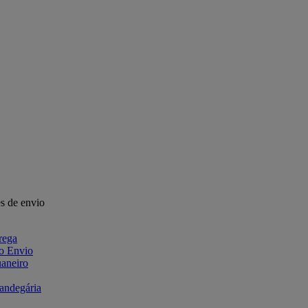
s de envio
rega
 o Envio
aneiro
fandegária