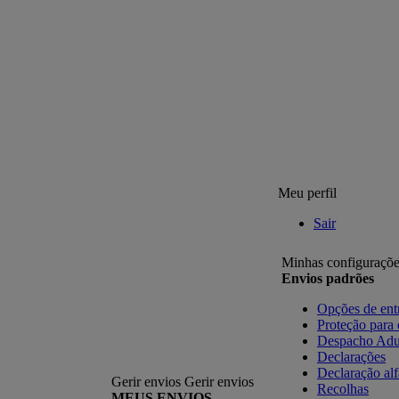
Meu perfil
Sair
Minhas configuraçõe
Envios padrões
Opções de ent
Proteção para
Despacho Adu
Declarações
Declaração al
Gerir envios
Gerir envios
Recolhas
MEUS ENVIOS