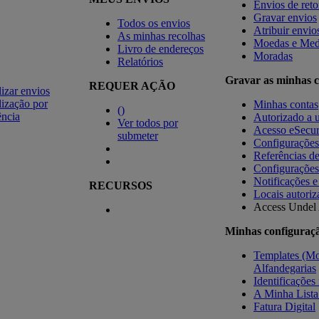
Envios de ret
Gravar envios
Todos os envios
Atribuir envio
As minhas recolhas
Moedas e Med
Livro de endereços
Moradas
Relatórios
Gravar as minhas c
REQUER AÇÃO
izar envios
ização por
Minhas contas
(
)
ência
Autorizado a u
Ver todos por
Acesso eSecu
submeter
Configuraçõe
Referências d
Configurações
Notificações e
RECURSOS
Locais autoriz
Access Undel
Minhas configuraç
Templates (Mo
Alfandegarias
Identificações 
A Minha Lista
Fatura Digital