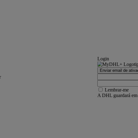
Login
Enviar email de ativ
r
Lembrar-me
A DHL guardará em se