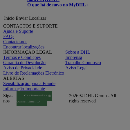
O que há de novo no MyDHL+
Inicio
Enviar
Localizar
CONTACTOS E SUPORTE
Ajuda e Suporte
FAQs
Contacte-nos
Encontrar localizações
INFORMAÇÃO LEGAL
Sobre a DHL
Termos e Condições
Imprensa
Garantia de Devolução
Trabalhe Connosco
Aviso de Privacidade
Aviso Legal
Livro de Reclamações Eletrónico
ALERTAS
Sensibilização para a Fraude
Informação Importante
Siga-
2026 © DHL Group - All
Configurações de
nos
rights reserved
consentimento