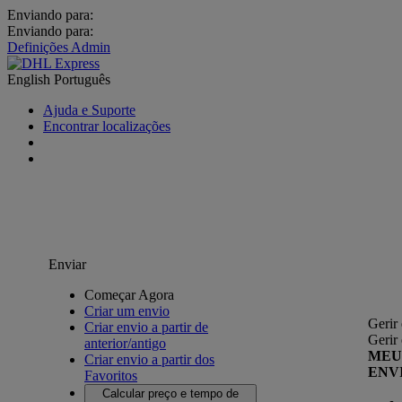
Enviando para:
Enviando para:
Definições Admin
English
Português
Ajuda e Suporte
Encontrar localizações
Enviar
Começar Agora
Criar um envio
Gerir
Criar envio a partir de
Gerir
anterior/antigo
MEU
Criar envio a partir dos
ENV
Favoritos
Calcular preço e tempo de