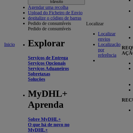
trânsito
Agendar uma recolha
Upload do Ficheiro de Envio
degitalize o código de barras
Pedido de consumíveis
Localizar
Pedido de consumíveis
Localizar
envios
Explorar
Inicio
Localização
REQ
por
AÇÃ
referência
Serviços de Entrega
Serviços Opcionais
Serviços Aduaneiros
Sobretaxas
Soluções
MyDHL+
REC
Aprenda
Sobre MyDHL+
O que há de novo no
MyDHL+