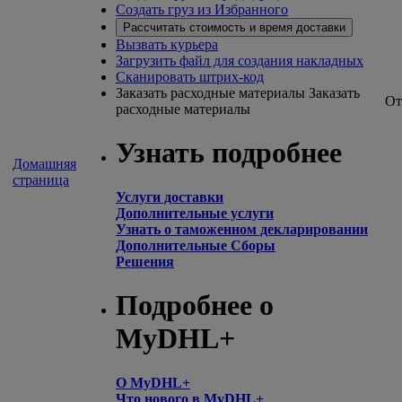
Создать груз из Избранного
Рассчитать стоимость и время доставки
Вызвать курьера
Загрузить файл для создания накладных
Сканировать штрих-код
Заказать расходные материалы
Заказать
От
расходные материалы
Узнать подробнее
Домашняя
страница
Услуги доставки
Дополнительные услуги
Узнать о таможенном декларировании
Дополнительные Сборы
Решения
Подробнее о
MyDHL+
О MyDHL+
Что нового в MyDHL+