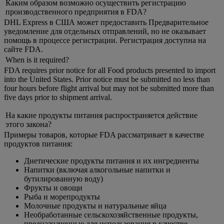
Каким образом возможно осуществить регистрацию
производственного предприятия в FDA?
DHL Express в США может предоставить Предварительное
уведомление для отдельных отправлений, но не оказывает
помощь в процессе регистрации. Регистрация доступна на
сайте FDA.
When is it required?
FDA requires prior notice for all Food products presented to import
into the United States. Prior notice must be submitted no less than
four hours before flight arrival but may not be submitted more than
five days prior to shipment arrival.
На какие продукты питания распространяется действие
этого закона?
Примеры товаров, которые FDA рассматривает в качестве
продуктов питания:
Диетические продукты питания и их ингредиенты
Напитки (включая алкогольные напитки и
бутилированную воду)
Фрукты и овощи
Рыба и морепродукты
Молочные продукты и натуральные яйца
Необработанные сельскохозяйственные продукты,
предназначенные для использования в качестве