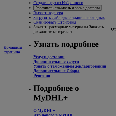
Создать груз из Избранного
Рассчитать стоимость и время доставки
Вызвать курьера
Загрузить файл для создания накладных
Сканировать штрих-код
Заказать расходные материалы
Заказать
От
расходные материалы
Узнать подробнее
Домашняя
страница
Услуги доставки
Дополнительные услуги
Узнать о таможенном декларировании
Дополнительные Сборы
Решения
Подробнее о
MyDHL+
О MyDHL+
Что нового в MyDHL+