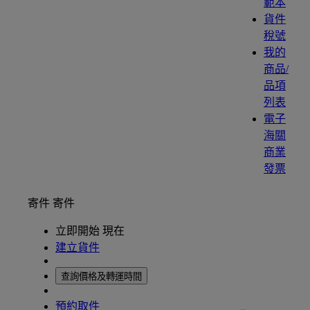
範本
貨件
稅號
我的
商品/
品項
列表
電子
海關
商業
發票
寄件
寄件
立即開始 現在
建立貨件
查詢價格及轉運時間
預約取件