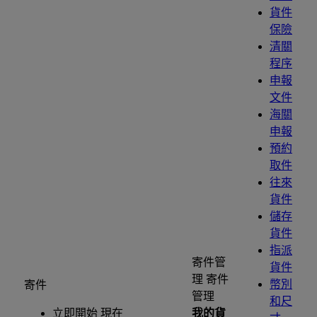
貨件
保險
清關
程序
申報
文件
海關
申報
預約
取件
往來
貨件
儲存
貨件
指派
寄件管
貨件
理
寄件
幣別
寄件
管理
和尺
立即開始 現在
我的貨