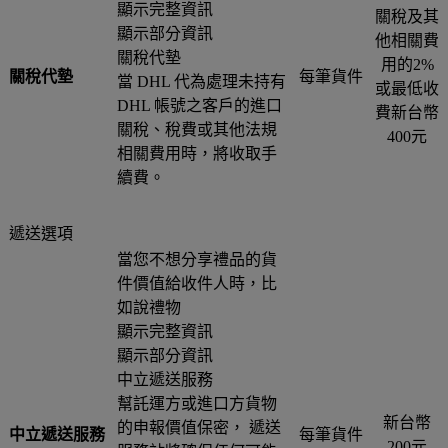
顯示完整資訊
關稅及其
顯示部分資訊
他相關費
關稅代墊
用的2%
關稅代墊
每筆貨件
當 DHL 代為處理未持有
或最低收
DHL 帳號之客戶的進口
費新台幣
關稅、稅費或其他法規
400元
相關費用時，將收取手
續費。
遞送選項
當您不想分享禮品的貨
件價值給收件人時，比
如說禮物
顯示完整資訊
顯示部分資訊
中立遞送服務
幫託運方或進口方貨物
新台幣
的申報價值保密， 遞送
中立遞送服務
每筆貨件
200元