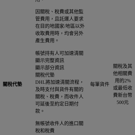
因關稅、稅費或其他監
管費用，且託運人要求
在目的地國家/地區以外
收取費用時，均會另外
產生費用。
帳號持有人可加速清關
顯示完整資訊
關稅及其
顯示部分資訊
他相關費
關稅代墊
用的2%
DHL將加速清關流程，
關稅代墊
每筆貨件
或最低收
及時支付與貨件有關的
費新台幣
關稅、稅費，而收件人
500元
可延後至約定日期付
款。
無帳號收件人的進口關
稅和稅費