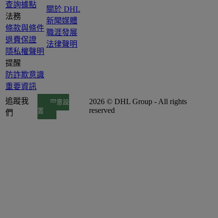
查詢據點
關於 DHL
法務
新聞媒體
條款與條件
職涯發展
退費保證
法律聲明
隱私權聲明
提醒
防詐欺意識
重要資訊
追蹤我
2026 © DHL Group - All rights
同意設
reserved
置
們