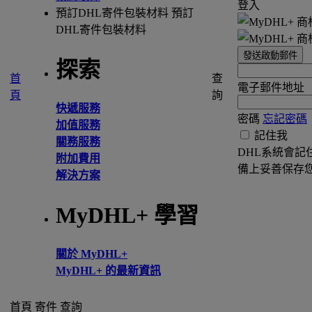
登入
預訂DHL寄件包裝材料
預訂
DHL寄件包裝材料
發送啟動郵件
探索
首
查
電子郵件地址
頁
詢
快遞服務
密碼
忘記密碼
加值服務
記住我
關務服務
DHL系統會記
附加費用
備上妥善保存
解決方案
MyDHL+ 學習
關於 MyDHL+
MyDHL+ 的最新資訊
首頁
寄件
查詢