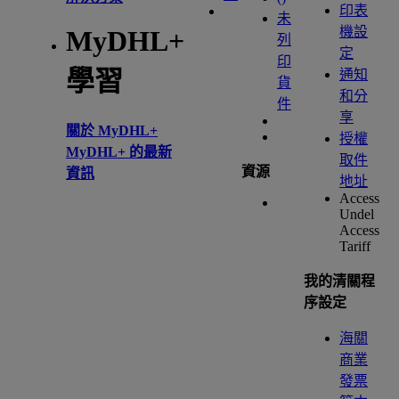
印表
未
機設
MyDHL+
列
定
印
學習
通知
貨
和分
件
享
關於 MyDHL+
授權
MyDHL+ 的最新
取件
資源
資訊
地址
Access
Undel
Access
Tariff
我的清關程
序設定
海關
商業
發票