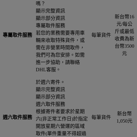
嗎？
顯示完整資訊
新台幣16
顯示部分資訊
元/每公
專屬取件服務
斤或最低
若您的業務需要專用車
專屬取件服務
每筆貨件
收費為新
輛來收取特殊貨件，或
台幣3500
需在非營業時間取件，
元
我們可為您安排。如需
進一步協助，請聯絡
DHL客服。
於週六寄件。
顯示完整資訊
顯示部分資訊
週六取件服務
根據寄件者要求於星期
新台幣
週六取件服務
每筆貨件
六(非正常工作日)於指定
1,050元
開放星期六營運的區域
取件(單件重量不得超過