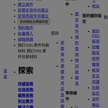
寸
建立貨件
件
地址
從歷史貨件中建立
歷
我的儲存設
從常用貨件中建立
我
史
定
查詢價格及轉運時間
貨
預約取件
我的
件
查詢
批量導入
DHL
預
掃描條碼
帳號
追
約
預訂DHL寄件包裝
授權
蹤
查
材料
預訂DHL寄
帳號
貨
詢
件包裝材料
使用
件
通
權限
根
訊
探索
帳號
首
據
錄
安全
頁
參
報
保護
考
表
快遞服務
包裝
訊
加值服務
等待操
設定
息
關務服務
作
貨件
追
附加費用
備註
蹤
解決方案
(
)