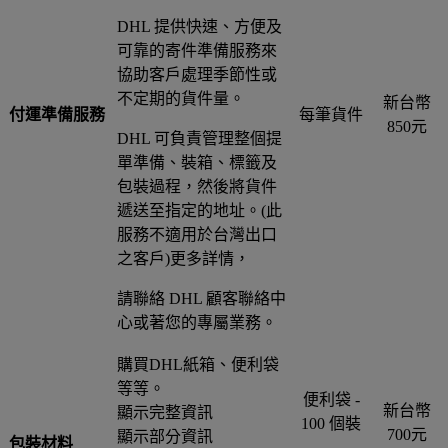
DHL 提供快速、方便及
可靠的寄件準備服務來
協助客戶處理季節性或
不定期的貨件量。
新台幣
付運準備服務
每筆貨件
850元
DHL 可負責管理整個提
單準備、裝箱、標籤及
包裝過程，然後將貨件
遞送至指定的地址。(此
服務不適用於台灣出口
之客戶)更多詳情，
請聯絡 DHL 顧客聯絡中
心或著您的專屬業務。
購買DHL紙箱、便利袋
等等。
便利袋 -
新台幣
顯示完整資訊
100 個裝
700元
顯示部分資訊
包裝材料