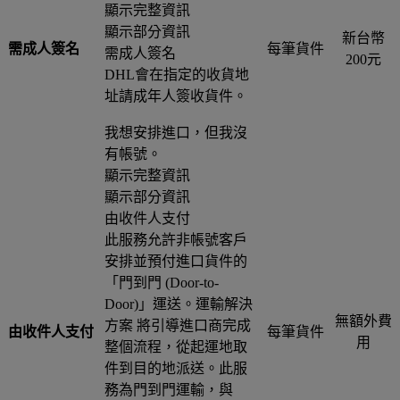
顯示完整資訊
顯示部分資訊
新台幣
需成人簽名
每筆貨件
需成人簽名
200元
DHL會在指定的收貨地
址請成年人簽收貨件。
我想安排進口，但我沒
有帳號。
顯示完整資訊
顯示部分資訊
由收件人支付
此服務允許非帳號客戶
安排並預付進口貨件的
「門到門 (Door-to-
Door)」運送。運輸解決
無額外費
方案 將引導進口商完成
由收件人支付
每筆貨件
用
整個流程，從起運地取
件到目的地派送。此服
務為門到門運輸，與