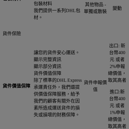
包裝材料
其他物品 -
變動
我們提供一系列DHL包
單獨或散裝
材。
貨件保險
出口: 新
讓您的貨件安心運送。
台幣400
顯示完整資訊
元 或者
顯示部分資訊
2%申報
貨件價值保障
總價值，
除了標準的DHL Express
取其高者
貨件申報價
貨件價值保障
承運責任外，我們還提
值
進口:新
供價值保障服務，給予
台幣400
我們的顧客有關外在因
元 或者
素所造成運送貨件的損
1%申報
失或損壞的財務保障。
總價值，
取其高者