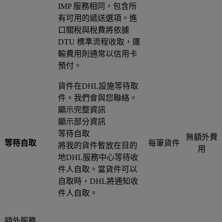
IMP 服務相同，包含所
有可用的遞送選項。進
口關稅與稅費將依據
DTU 標準流程收取，運
輸費用則通常以信用卡
預付。
貨件在DHL設施等待取
件。我們會與您聯絡。
顯示完整資訊
顯示部分資訊
等待自取
無額外費
等待自取
每筆貨件
將我的貨件暫放在目的
用
地DHL服務中心等待收
件人自取。當貨件可以
自取時，DHL將通知收
件人自取。
額外服務