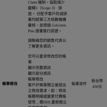
Claim 機制，協助減少
範疇3（Scope 3） 排
放。 分配予客戶的減排
量均經第三方核數機構
審核，並透過 GoGreen
Plus 證書進行認證。
請聯絡您的銷售代表以
了解更多資訊。
您可以要求修改您的帳
單
顯示完整資訊
顯示部分資訊
帳單修改
新台幣
帳單修改
每筆貨件
客戶於帳單開立後提出
450元
之修改需求，如：修改
帳務明細或變更付費帳
號等…需DHL重新開立