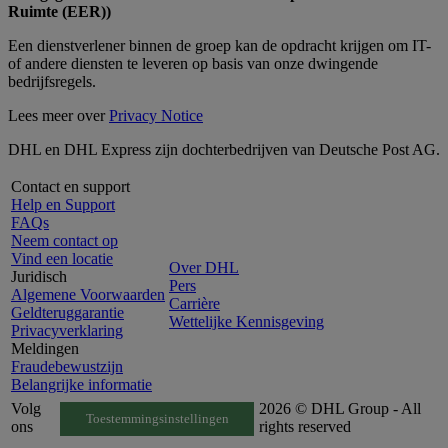
Ruimte (EER))
Een dienstverlener binnen de groep kan de opdracht krijgen om IT-
of andere diensten te leveren op basis van onze dwingende
bedrijfsregels.
Lees meer over
Privacy Notice
DHL en DHL Express zijn dochterbedrijven van Deutsche Post AG.
Contact en support
Help en Support
FAQs
Neem contact op
Vind een locatie
Over DHL
Juridisch
Pers
Algemene Voorwaarden
Carrière
Geldteruggarantie
Wettelijke Kennisgeving
Privacyverklaring
Meldingen
Fraudebewustzijn
Belangrijke informatie
Volg
2026 © DHL Group - All
Toestemmingsinstellingen
ons
rights reserved