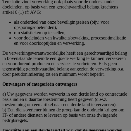
Ten slotte vindt verwerking ook plaats voor de onderstaande
doeleinden, op basis van een gerechtvaardigd belang krachtens
artikel 6 (1) (f) AVG:
als onderdeel van onze beveiligingseisen (bijv. voor
opsporingsdoeleinden),
om statistieken op te stellen,
voor doeleinden van kwaliteitsbewaking, procesoptimalisatie
en voor doorlooptijden en verwerking.
De verwerkingsverantwoordelijke heeft een gerechtvaardigd belang
in bovenstaande teneinde een goede werking te kunnen verzekeren
en voortdurend producten en services te verbeteren. Er is geen
tegenstrijdig gerechtvaardigd belang aangezien de verwerking o.a.
door pseudonimisering tot een minimum wordt beperkt.
Ontvangers of categorieën ontvangers
a) Uw gegevens worden verwerkt in een derde land op contractuele
basis indien u daartoe toestemming heeft gegeven (d.w.z.
toestemming om een artikel naar een derde land te vervoeren).
b) Een dienstverlener binnen de groep kan de opdracht krijgen om
IT- of andere diensten te leveren op basis van onze dwingende
bedrijfsregels.
Doorgifte aan een derde land (d.w.z. dat de gegevens worden