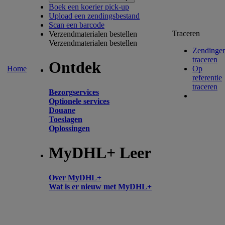
Boek een koerier pick-up
Upload een zendingsbestand
Scan een barcode
Traceren
Verzendmaterialen bestellen
Verzendmaterialen bestellen
Zendinge
traceren
Ontdek
Home
Op
referentie
traceren
Bezorgservices
Optionele services
Douane
Toeslagen
Oplossingen
MyDHL+ Leer
Over MyDHL+
Wat is er nieuw met MyDHL+