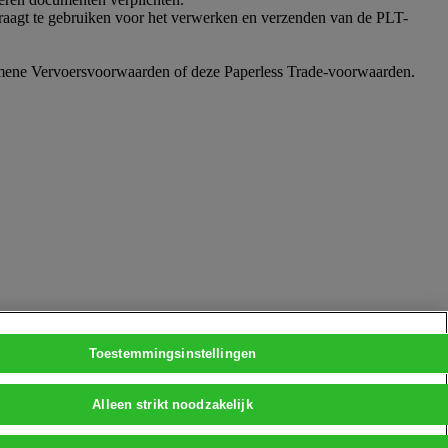
raagt te gebruiken voor het verwerken en verzenden van de PLT-
lgemene Vervoersvoorwaarden of deze Paperless Trade-voorwaarden.
Toestemmingsinstellingen
Alleen strikt noodzakelijk