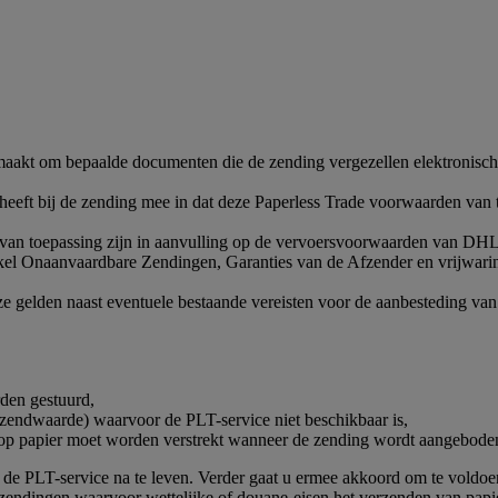
 maakt om bepaalde documenten die de zending vergezellen elektronisc
heeft bij de zending mee in dat deze Paperless Trade voorwaarden van 
n van toepassing zijn in aanvulling op de vervoersvoorwaarden van 
rtikel Onaanvaardbare Zendingen, Garanties van de Afzender en vrijwa
e gelden naast eventuele bestaande vereisten voor de aanbesteding van
den gestuurd,
zendwaarde) waarvoor de PLT-service niet beschikbaar is,
ook op papier moet worden verstrekt wanneer de zending wordt aangebo
de PLT-service na te leven. Verder gaat u ermee akkoord om te voldoen
r zendingen waarvoor wettelijke of douane-eisen het verzenden van pap