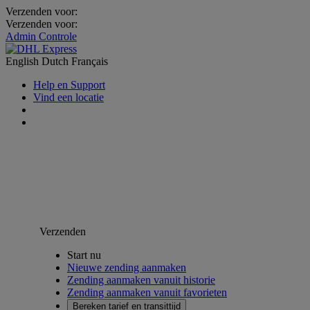
Verzenden voor:
Verzenden voor:
Admin Controle
English
Dutch
Français
Help en Support
Vind een locatie
Verzenden
Start nu
Nieuwe zending aanmaken
Zending aanmaken vanuit historie
Zending aanmaken vanuit favorieten
Bereken tarief en transittijd