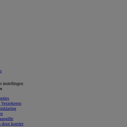
n
 instellingen
s
pties
 Verzekeren
inklaring
en
angifte
 door koerier