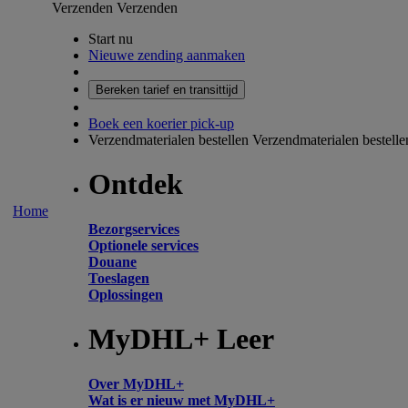
Verzenden
Verzenden
Start nu
Nieuwe zending aanmaken
Bereken tarief en transittijd
Boek een koerier pick-up
Verzendmaterialen bestellen
Verzendmaterialen bestelle
Ontdek
Home
Bezorgservices
Optionele services
Douane
Toeslagen
Oplossingen
MyDHL+ Leer
Over MyDHL+
Wat is er nieuw met MyDHL+