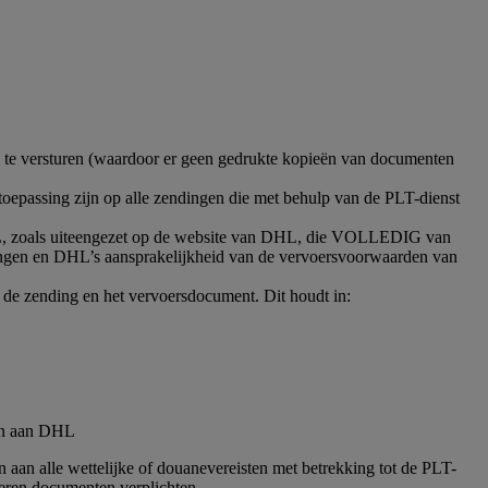
h te versturen (waardoor er geen gedrukte kopieën van documenten
toepassing zijn op alle zendingen die met behulp van de PLT-dienst
DHL, zoals uiteengezet op de website van DHL, die VOLLEDIG van
ringen en DHL’s aansprakelijkheid van de vervoersvoorwaarden van
 de zending en het vervoersdocument. Dit houdt in:
den aan DHL
 aan alle wettelijke of douanevereisten met betrekking tot de PLT-
ieren documenten verplichten.