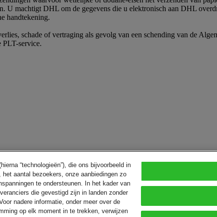
den. U machtigt DHL om de gegevens die u elektronisch aan DHL overd
he handtekening.
 verlies, schade of vertraging als gevolg van een schending van de A
e PLT-service.
ierna “technologieën”), die ons bijvoorbeeld in
, het aantal bezoekers, onze aanbiedingen zo
ginspanningen te ondersteunen. In het kader van
ranciers die gevestigd zijn in landen zonder
Voor nadere informatie, onder meer over de
mming op elk moment in te trekken, verwijzen