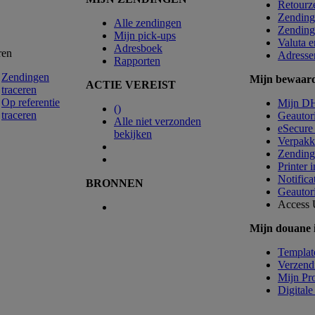
Retourz
Zending
Alle zendingen
Zending
Mijn pick-ups
Valuta 
Adresboek
ren
Adresse
Rapporten
Zendingen
Mijn bewaarde
ACTIE VEREIST
traceren
Op referentie
Mijn D
(
)
traceren
Geautor
Alle niet verzonden
eSecure
bekijken
Verpakki
Zendingr
Printer 
Notifica
BRONNEN
Geautori
Access
Mijn douane i
Templat
Verzen
Mijn Pro
Digitale