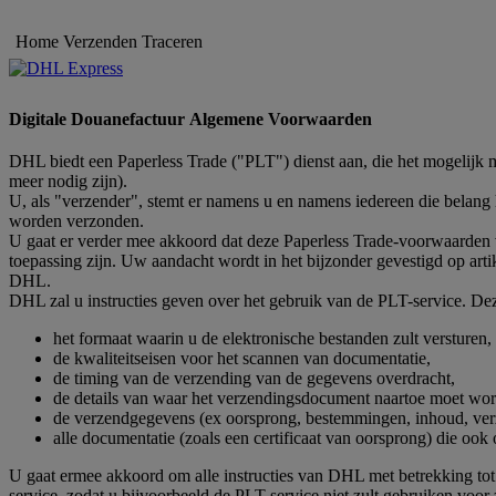
Home
Verzenden
Traceren
Digitale Douanefactuur Algemene Voorwaarden
DHL biedt een Paperless Trade ("PLT") dienst aan, die het mogelijk
meer nodig zijn).
U, als "verzender", stemt er namens u en namens iedereen die belang 
worden verzonden.
U gaat er verder mee akkoord dat deze Paperless Trade-voorwaarde
toepassing zijn. Uw aandacht wordt in het bijzonder gevestigd op a
DHL.
DHL zal u instructies geven over het gebruik van de PLT-service. Dez
het formaat waarin u de elektronische bestanden zult versturen,
de kwaliteitseisen voor het scannen van documentatie,
de timing van de verzending van de gegevens overdracht,
de details van waar het verzendingsdocument naartoe moet wor
de verzendgegevens (ex oorsprong, bestemmingen, inhoud, ver
alle documentatie (zoals een certificaat van oorsprong) die 
U gaat ermee akkoord om alle instructies van DHL met betrekking tot 
service, zodat u bijvoorbeeld de PLT-service niet zult gebruiken voo