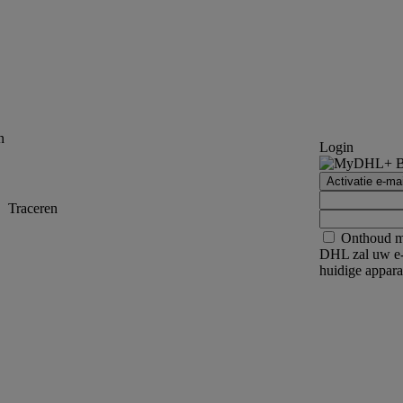
n
Login
Activatie e-mai
Traceren
Onthoud m
DHL zal uw e-
huidige appara