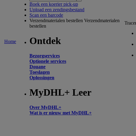
Boek een koerier pick-up
Upload een zendingsbestand
Scan een barcode
Verzendmaterialen bestellen
Verzendmaterialen
Trace
bestellen
Ontdek
Home
Bezorgservices
Optionele services
Douane
Toeslagen
Oplossingen
MyDHL+ Leer
Over MyDHL+
Wat is er nieuw met MyDHL+