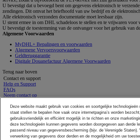
U bevestigt dat u bevoegd bent om gegevens elektronisch te verzen
zendingen. Dit omvat het briefhoofd van uw bedrijf en de elektronisc
Alle elektronisch verzonden documentatie moet leesbaar zijn.
U stemt ermee in om DHL schadeloos te stellen en te vrijwaren voor
U bevestigt de toestemming van de ontvanger voor het gebruik van d
Algemene Voorwaarden
MyDHL+ Bepalingen en voorwaarden
Algemene Vervoersvoorwaarden
Geldteruggarantie
Digitale Douanefactuur Algemene Voorwaarden
Terug naar boven
Contact en support
Help en Support
FAQs
Neem contact op
Vind een locatie
Over DHL
Juridisch
Deze website maakt gebruik van cookies en soortgelijke technologieën (h
Pers
Algemene Voorwaarden
staat stellen te bepalen hoe vaak onze internetpagina’s worden bezocht
Carrière
Geldteruggarantie
gebruiksvriendelijk en efficiënt mogelijk in te richten en onze marketin
Wettelijke Kennisgeving
Privacyverklaring
deze technologieën kunnen gegevens worden doorgegeven aan derde leve
Meldingen
passend niveau van gegevensbescherming (bijv. de Verenigde Staten). 
Fraudebewustzijn
verwerking van gegevens door derden en de mogelijkheid om uw toeste