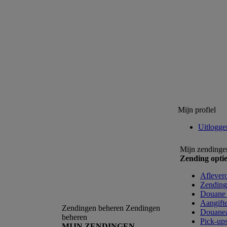
Mijn profiel
Uitlogge
Mijn zendingen
Zending optie
Aflevero
Zending
Douane 
Aangift
Zendingen beheren
Zendingen
Douanea
beheren
Pick-ups
MIJN ZENDINGEN