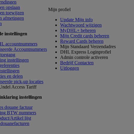
endingen
en opslaan
Mijn profiel
en toewijzen
en afmetingen
Update Mijn info
n
Wachtwoord wijzigen
MyDHL+ beheren
 instellingen
Mijn Credit cards beheren
Reward Cards beheren
HL accountnummers
Mijn Standaard Verzendadres
iseerde Accountnummers
DHL Express Loginprofiel
 toegang
Admin controle activeren
ng instellingen
Bedrijf Contacten
eferenties
Uitloggen
instellingen
ties en delen
seerde pick-up locaties
 Undel
Access Tariff
nklaring instellingen
es douane factuur
ding BTW nummers
duct/Artikel lijst
 douanefacturen