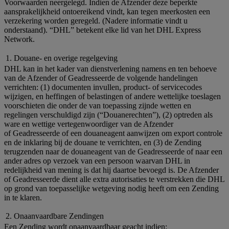
Voorwaarden neergelegd. Indien de Afzender deze beperkte
aansprakelijkheid ontoereikend vindt, kan tegen meerkosten een
verzekering worden geregeld. (Nadere informatie vindt u
onderstaand). “DHL” betekent elke lid van het DHL Express
Network.
1. Douane- en overige regelgeving
DHL kan in het kader van dienstverlening namens en ten behoeve
van de Afzender of Geadresseerde de volgende handelingen
verrichten: (1) documenten invullen, product- of servicecodes
wijzigen, en heffingen of belastingen of andere wettelijke toeslagen
voorschieten die onder de van toepassing zijnde wetten en
regelingen verschuldigd zijn (“Douanerechten”), (2) optreden als
ware en wettige vertegenwoordiger van de Afzender
of Geadresseerde of een douaneagent aanwijzen om export controle
en de inklaring bij de douane te verrichten, en (3) de Zending
terugzenden naar de douaneagent van de Geadresseerde of naar een
ander adres op verzoek van een persoon waarvan DHL in
redelijkheid van mening is dat hij daartoe bevoegd is. De Afzender
of Geadresseerde dient alle extra autorisaties te verstrekken die DHL
op grond van toepasselijke wetgeving nodig heeft om een Zending
in te klaren.
2. Onaanvaardbare Zendingen
Een Zending wordt onaanvaardbaar geacht indien: