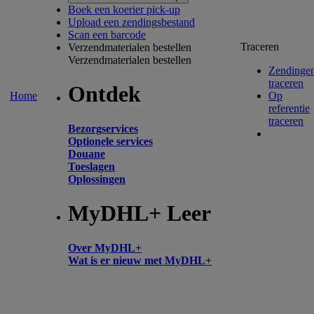
Boek een koerier pick-up
Upload een zendingsbestand
Scan een barcode
Traceren
Verzendmaterialen bestellen
Verzendmaterialen bestellen
Zendinge
traceren
Ontdek
Home
Op
referentie
traceren
Bezorgservices
Optionele services
Douane
Toeslagen
Oplossingen
MyDHL+ Leer
Over MyDHL+
Wat is er nieuw met MyDHL+