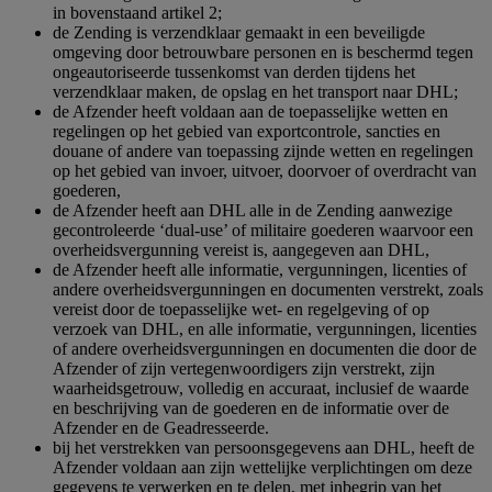
in bovenstaand artikel 2;
de Zending is verzendklaar gemaakt in een beveiligde
omgeving door betrouwbare personen en is beschermd tegen
ongeautoriseerde tussenkomst van derden tijdens het
verzendklaar maken, de opslag en het transport naar DHL;
de Afzender heeft voldaan aan de toepasselijke wetten en
regelingen op het gebied van exportcontrole, sancties en
douane of andere van toepassing zijnde wetten en regelingen
op het gebied van invoer, uitvoer, doorvoer of overdracht van
goederen,
de Afzender heeft aan DHL alle in de Zending aanwezige
gecontroleerde ‘dual-use’ of militaire goederen waarvoor een
overheidsvergunning vereist is, aangegeven aan DHL,
de Afzender heeft alle informatie, vergunningen, licenties of
andere overheidsvergunningen en documenten verstrekt, zoals
vereist door de toepasselijke wet- en regelgeving of op
verzoek van DHL, en alle informatie, vergunningen, licenties
of andere overheidsvergunningen en documenten die door de
Afzender of zijn vertegenwoordigers zijn verstrekt, zijn
waarheidsgetrouw, volledig en accuraat, inclusief de waarde
en beschrijving van de goederen en de informatie over de
Afzender en de Geadresseerde.
bij het verstrekken van persoonsgegevens aan DHL, heeft de
Afzender voldaan aan zijn wettelijke verplichtingen om deze
gegevens te verwerken en te delen, met inbegrip van het