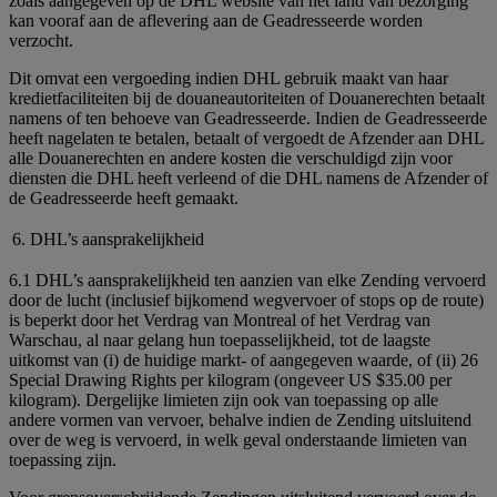
zoals aangegeven op de DHL website van het land van bezorging
kan vooraf aan de aflevering aan de Geadresseerde worden
verzocht.
Dit omvat een vergoeding indien DHL gebruik maakt van haar
kredietfaciliteiten bij de douaneautoriteiten of Douanerechten betaalt
namens of ten behoeve van Geadresseerde. Indien de Geadresseerde
heeft nagelaten te betalen, betaalt of vergoedt de Afzender aan DHL
alle Douanerechten en andere kosten die verschuldigd zijn voor
diensten die DHL heeft verleend of die DHL namens de Afzender of
de Geadresseerde heeft gemaakt.
6. DHL’s aansprakelijkheid
6.1 DHL’s aansprakelijkheid ten aanzien van elke Zending vervoerd
door de lucht (inclusief bijkomend wegvervoer of stops op de route)
is beperkt door het Verdrag van Montreal of het Verdrag van
Warschau, al naar gelang hun toepasselijkheid, tot de laagste
uitkomst van (i) de huidige markt- of aangegeven waarde, of (ii) 26
Special Drawing Rights per kilogram (ongeveer US $35.00 per
kilogram). Dergelijke limieten zijn ook van toepassing op alle
andere vormen van vervoer, behalve indien de Zending uitsluitend
over de weg is vervoerd, in welk geval onderstaande limieten van
toepassing zijn.