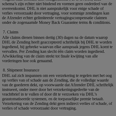
schema’s zijn echter niet bindend en vormen geen onderdeel van de
overeenkomst. DHL is niet aansprakelijk voor enige schade of
verlies veroorzaakt door vertraging, voor sommige zendingen kan
de Afzender echter gelimiteerde vertragingscompensatie claimen
onder de zogenaamde Money Back Guarantee terms & conditions.
7. Claims
Alle claims dienen binnen dertig (30) dagen na de datum waarop
DHL de Zending heeft geaccepteerd schriftelijk bij DHL te worden
ingediend, bij gebreke waarvan elke aanspraak jegens DHL komt te
vervallen. Per Zending kan slecht één claim worden ingediend.
Afwikkeling van de claim strekt tot finale kwijting van alle
vorderingen hoe ook genaamd.
8. Shipment Insurance
DHL zal zich inspannen om een verzekering te regelen met het oog
op verlies van of schade aan de Zending, die de volledige waarde
van de goederen dekt, op voorwaarde dat Afzender DHL schriftelijk
instrueert, onder meer door het verzekeringsgedeelte van de
vrachtbrief in te vullen of door dit te verzoeken via DHL’s
geautomatiseerde systemen, en de toepasselijke premie betaalt.
Verzekering van de Zending dekt geen indirect verlies of schade, of
verlies of schade veroorzaakt door vertraging.