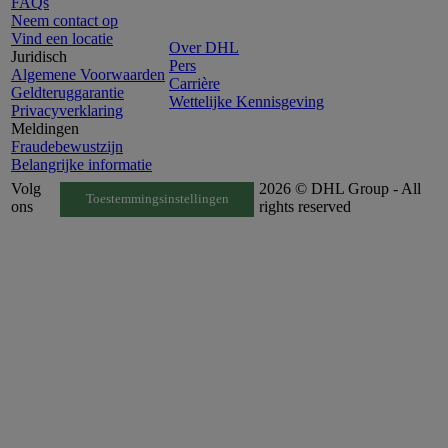
FAQs
Neem contact op
Vind een locatie
Over DHL
Juridisch
Pers
Algemene Voorwaarden
Carrière
Geldteruggarantie
Wettelijke Kennisgeving
Privacyverklaring
Meldingen
Fraudebewustzijn
Belangrijke informatie
Volg
2026 © DHL Group - All
Toestemmingsinstellingen
ons
rights reserved