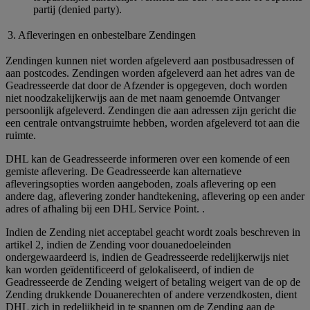
partij (denied party).
3. Afleveringen en onbestelbare Zendingen
Zendingen kunnen niet worden afgeleverd aan postbusadressen of
aan postcodes. Zendingen worden afgeleverd aan het adres van de
Geadresseerde dat door de Afzender is opgegeven, doch worden
niet noodzakelijkerwijs aan de met naam genoemde Ontvanger
persoonlijk afgeleverd. Zendingen die aan adressen zijn gericht die
een centrale ontvangstruimte hebben, worden afgeleverd tot aan die
ruimte.
DHL kan de Geadresseerde informeren over een komende of een
gemiste aflevering. De Geadresseerde kan alternatieve
afleveringsopties worden aangeboden, zoals aflevering op een
andere dag, aflevering zonder handtekening, aflevering op een ander
adres of afhaling bij een DHL Service Point. .
Indien de Zending niet acceptabel geacht wordt zoals beschreven in
artikel 2, indien de Zending voor douanedoeleinden
ondergewaardeerd is, indien de Geadresseerde redelijkerwijs niet
kan worden geïdentificeerd of gelokaliseerd, of indien de
Geadresseerde de Zending weigert of betaling weigert van de op de
Zending drukkende Douanerechten of andere verzendkosten, dient
DHL zich in redelijkheid in te spannen om de Zending aan de