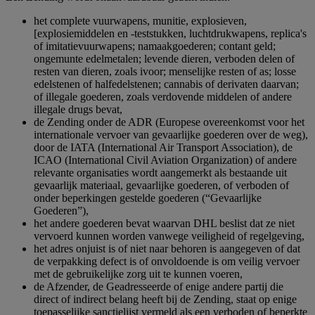
het complete vuurwapens, munitie, explosieven,
[explosiemiddelen en -teststukken, luchtdrukwapens, replica's
of imitatievuurwapens; namaakgoederen; contant geld;
ongemunte edelmetalen; levende dieren, verboden delen of
resten van dieren, zoals ivoor; menselijke resten of as; losse
edelstenen of halfedelstenen; cannabis of derivaten daarvan;
of illegale goederen, zoals verdovende middelen of andere
illegale drugs bevat,
de Zending onder de ADR (Europese overeenkomst voor het
internationale vervoer van gevaarlijke goederen over de weg),
door de IATA (International Air Transport Association), de
ICAO (International Civil Aviation Organization) of andere
relevante organisaties wordt aangemerkt als bestaande uit
gevaarlijk materiaal, gevaarlijke goederen, of verboden of
onder beperkingen gestelde goederen (“Gevaarlijke
Goederen”),
het andere goederen bevat waarvan DHL beslist dat ze niet
vervoerd kunnen worden vanwege veiligheid of regelgeving,
het adres onjuist is of niet naar behoren is aangegeven of dat
de verpakking defect is of onvoldoende is om veilig vervoer
met de gebruikelijke zorg uit te kunnen voeren,
de Afzender, de Geadresseerde of enige andere partij die
direct of indirect belang heeft bij de Zending, staat op enige
toepasselijke sanctielijst vermeld als een verboden of beperkte