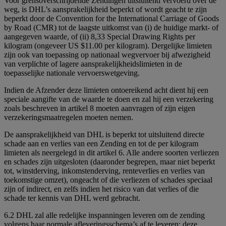
Voor grensoverschrijdende Zendingen uitsluitend vervoerd over de
weg, is DHL’s aansprakelijkheid beperkt of wordt geacht te zijn
beperkt door de Convention for the International Carriage of Goods
by Road (CMR) tot de laagste uitkomst van (i) de huidige markt- of
aangegeven waarde, of (ii) 8,33 Special Drawing Rights per
kilogram (ongeveer US $11.00 per kilogram). Dergelijke limieten
zijn ook van toepassing op nationaal wegvervoer bij afwezigheid
van verplichte of lagere aansprakelijkheidslimieten in de
toepasselijke nationale vervoerswetgeving.
Indien de Afzender deze limieten ontoereikend acht dient hij een
speciale aangifte van de waarde te doen en zal hij een verzekering
zoals beschreven in artikel 8 moeten aanvragen of zijn eigen
verzekeringsmaatregelen moeten nemen.
De aansprakelijkheid van DHL is beperkt tot uitsluitend directe
schade aan en verlies van een Zending en tot de per kilogram
limieten als neergelegd in dit artikel 6. Alle andere soorten verliezen
en schades zijn uitgesloten (daaronder begrepen, maar niet beperkt
tot, winstderving, inkomstenderving, renteverlies en verlies van
toekomstige omzet), ongeacht of die verliezen of schades speciaal
zijn of indirect, en zelfs indien het risico van dat verlies of die
schade ter kennis van DHL werd gebracht.
6.2 DHL zal alle redelijke inspanningen leveren om de zending
volgens haar normale afleveringsschema’s af te leveren; deze