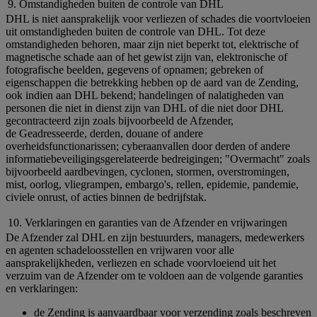
9. Omstandigheden buiten de controle van DHL
DHL is niet aansprakelijk voor verliezen of schades die voortvloeien
uit omstandigheden buiten de controle van DHL. Tot deze
omstandigheden behoren, maar zijn niet beperkt tot, elektrische of
magnetische schade aan of het gewist zijn van, elektronische of
fotografische beelden, gegevens of opnamen; gebreken of
eigenschappen die betrekking hebben op de aard van de Zending,
ook indien aan DHL bekend; handelingen of nalatigheden van
personen die niet in dienst zijn van DHL of die niet door DHL
gecontracteerd zijn zoals bijvoorbeeld de Afzender,
de Geadresseerde, derden, douane of andere
overheidsfunctionarissen; cyberaanvallen door derden of andere
informatiebeveiligingsgerelateerde bedreigingen; "Overmacht" zoals
bijvoorbeeld aardbevingen, cyclonen, stormen, overstromingen,
mist, oorlog, vliegrampen, embargo's, rellen, epidemie, pandemie,
civiele onrust, of acties binnen de bedrijfstak.
10. Verklaringen en garanties van de Afzender en vrijwaringen
De Afzender zal DHL en zijn bestuurders, managers, medewerkers
en agenten schadeloosstellen en vrijwaren voor alle
aansprakelijkheden, verliezen en schade voorvloeiend uit het
verzuim van de Afzender om te voldoen aan de volgende garanties
en verklaringen:
de Zending is aanvaardbaar voor verzending zoals beschreven