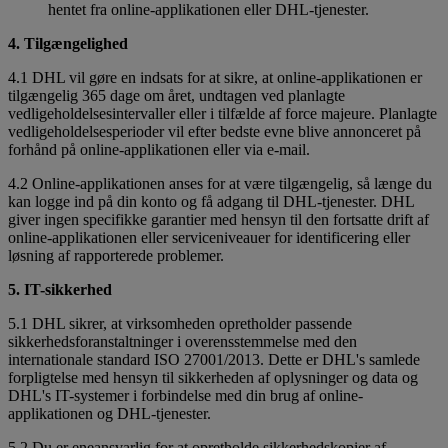
hentet fra online-applikationen eller DHL-tjenester.
4. Tilgængelighed
4.1 DHL vil gøre en indsats for at sikre, at online-applikationen er
tilgængelig 365 dage om året, undtagen ved planlagte
vedligeholdelsesintervaller eller i tilfælde af force majeure. Planlagte
vedligeholdelsesperioder vil efter bedste evne blive annonceret på
forhånd på online-applikationen eller via e-mail.
4.2 Online-applikationen anses for at være tilgængelig, så længe du
kan logge ind på din konto og få adgang til DHL-tjenester. DHL
giver ingen specifikke garantier med hensyn til den fortsatte drift af
online-applikationen eller serviceniveauer for identificering eller
løsning af rapporterede problemer.
5. IT-sikkerhed
5.1 DHL sikrer, at virksomheden opretholder passende
sikkerhedsforanstaltninger i overensstemmelse med den
internationale standard ISO 27001/2013. Dette er DHL's samlede
forpligtelse med hensyn til sikkerheden af oplysninger og data og
DHL's IT-systemer i forbindelse med din brug af online-
applikationen og DHL-tjenester.
5.2 Du er eneansvarlig for at opretholde sikkerhedskopier af