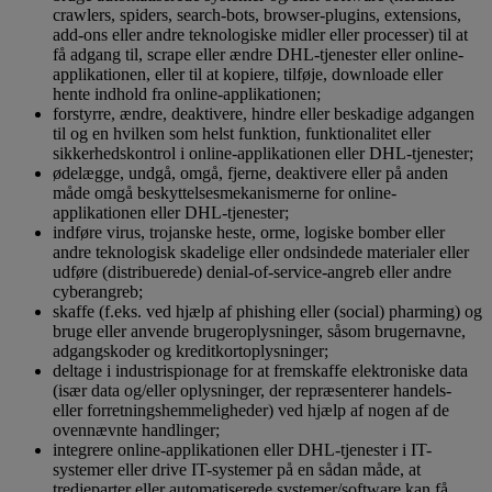
crawlers, spiders, search-bots, browser-plugins, extensions,
add-ons eller andre teknologiske midler eller processer) til at
få adgang til, scrape eller ændre DHL-tjenester eller online-
applikationen, eller til at kopiere, tilføje, downloade eller
hente indhold fra online-applikationen;
forstyrre, ændre, deaktivere, hindre eller beskadige adgangen
til og en hvilken som helst funktion, funktionalitet eller
sikkerhedskontrol i online-applikationen eller DHL-tjenester;
ødelægge, undgå, omgå, fjerne, deaktivere eller på anden
måde omgå beskyttelsesmekanismerne for online-
applikationen eller DHL-tjenester;
indføre virus, trojanske heste, orme, logiske bomber eller
andre teknologisk skadelige eller ondsindede materialer eller
udføre (distribuerede) denial-of-service-angreb eller andre
cyberangreb;
skaffe (f.eks. ved hjælp af phishing eller (social) pharming) og
bruge eller anvende brugeroplysninger, såsom brugernavne,
adgangskoder og kreditkortoplysninger;
deltage i industrispionage for at fremskaffe elektroniske data
(især data og/eller oplysninger, der repræsenterer handels-
eller forretningshemmeligheder) ved hjælp af nogen af de
ovennævnte handlinger;
integrere online-applikationen eller DHL-tjenester i IT-
systemer eller drive IT-systemer på en sådan måde, at
tredjeparter eller automatiserede systemer/software kan få