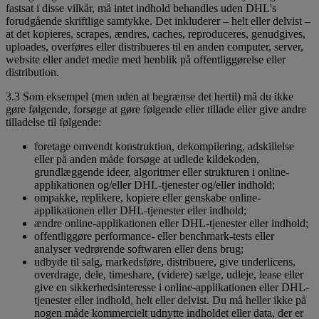
fastsat i disse vilkår, må intet indhold behandles uden DHL's
forudgående skriftlige samtykke. Det inkluderer – helt eller delvist –
at det kopieres, scrapes, ændres, caches, reproduceres, genudgives,
uploades, overføres eller distribueres til en anden computer, server,
website eller andet medie med henblik på offentliggørelse eller
distribution.
3.3 Som eksempel (men uden at begrænse det hertil) må du ikke
gøre følgende, forsøge at gøre følgende eller tillade eller give andre
tilladelse til følgende:
foretage omvendt konstruktion, dekompilering, adskillelse
eller på anden måde forsøge at udlede kildekoden,
grundlæggende ideer, algoritmer eller strukturen i online-
applikationen og/eller DHL-tjenester og/eller indhold;
ompakke, replikere, kopiere eller genskabe online-
applikationen eller DHL-tjenester eller indhold;
ændre online-applikationen eller DHL-tjenester eller indhold;
offentliggøre performance- eller benchmark-tests eller
analyser vedrørende softwaren eller dens brug;
udbyde til salg, markedsføre, distribuere, give underlicens,
overdrage, dele, timeshare, (videre) sælge, udleje, lease eller
give en sikkerhedsinteresse i online-applikationen eller DHL-
tjenester eller indhold, helt eller delvist. Du må heller ikke på
nogen måde kommercielt udnytte indholdet eller data, der er