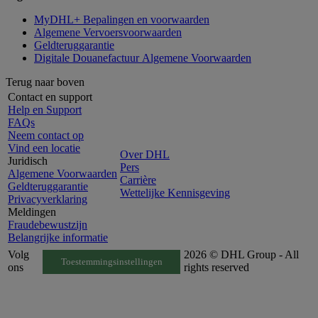
MyDHL+ Bepalingen en voorwaarden
Algemene Vervoersvoorwaarden
Geldteruggarantie
Digitale Douanefactuur Algemene Voorwaarden
Terug naar boven
Contact en support
Help en Support
FAQs
Neem contact op
Vind een locatie
Over DHL
Juridisch
Pers
Algemene Voorwaarden
Carrière
Geldteruggarantie
Wettelijke Kennisgeving
Privacyverklaring
Meldingen
Fraudebewustzijn
Belangrijke informatie
Volg
2026 © DHL Group - All
Toestemmingsinstellingen
ons
rights reserved