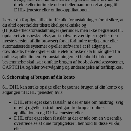
direkte eller indirekte usikret eller uautoriseret adgang til
DHL-tjenester eller online-applikationen.
Især er du forpligtet til at træffe alle foranstaltninger for at sikre, at
du altid opretholder tilstrækkelige tekniske og
(IT-)sikkerhedsforanstaltninger (herunder, men ikke begrænset til,
opdateret virusbeskyttelse, anti-malware-værktøjer og/eller den
nyeste version af din browser) for at forhindre tredjeparter eller
automatiserede systemer og/eller software i at få adgang til,
downloade, hente og/eller stille elektroniske data til rådighed fra
online-applikationen. Foranstaltningerne i henhold til denne
bestemmelse skal især omfatte brugen af bot-beskyttelsessystemer,
CAPTCHA og/eller overvågning og undersøgelse af trafikspikes.
6. Schorsning af brugen af din konto
6.1 DHL kan straks opsige eller begrænse brugen af din konto og
adgangen til DHL-tjenester, hvis:
DHL efter eget skøn fastslår, at der er tale om misbrug, svig,
ulovlig og/eller i strid med god tro brug af online-
applikationen og DHL-tjenester; eller
DHL efter eget skøn fastslår, at der er tale om en væsentlig
overtrædelse af dine forpligtelser i henhold til disse vilkår;
eller