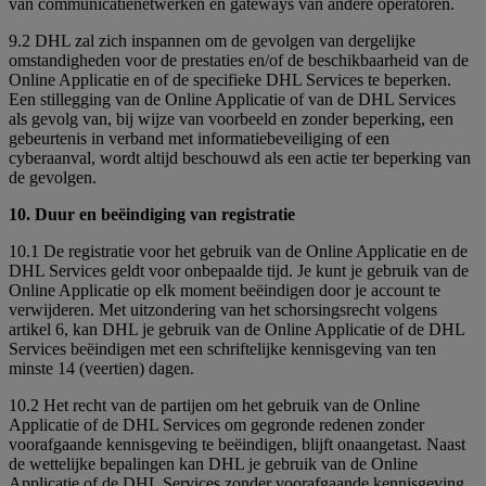
van communicatienetwerken en gateways van andere operatoren.
9.2 DHL zal zich inspannen om de gevolgen van dergelijke
omstandigheden voor de prestaties en/of de beschikbaarheid van de
Online Applicatie en of de specifieke DHL Services te beperken.
Een stillegging van de Online Applicatie of van de DHL Services
als gevolg van, bij wijze van voorbeeld en zonder beperking, een
gebeurtenis in verband met informatiebeveiliging of een
cyberaanval, wordt altijd beschouwd als een actie ter beperking van
de gevolgen.
10. Duur en beëindiging van registratie
10.1 De registratie voor het gebruik van de Online Applicatie en de
DHL Services geldt voor onbepaalde tijd. Je kunt je gebruik van de
Online Applicatie op elk moment beëindigen door je account te
verwijderen. Met uitzondering van het schorsingsrecht volgens
artikel 6, kan DHL je gebruik van de Online Applicatie of de DHL
Services beëindigen met een schriftelijke kennisgeving van ten
minste 14 (veertien) dagen.
10.2 Het recht van de partijen om het gebruik van de Online
Applicatie of de DHL Services om gegronde redenen zonder
voorafgaande kennisgeving te beëindigen, blijft onaangetast. Naast
de wettelijke bepalingen kan DHL je gebruik van de Online
Applicatie of de DHL Services zonder voorafgaande kennisgeving