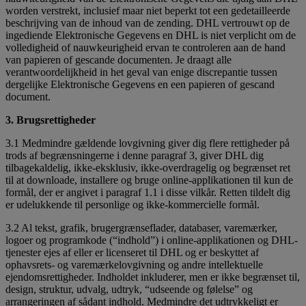
worden verstrekt, inclusief maar niet beperkt tot een gedetailleerde
beschrijving van de inhoud van de zending. DHL vertrouwt op de
ingediende Elektronische Gegevens en DHL is niet verplicht om de
volledigheid of nauwkeurigheid ervan te controleren aan de hand
van papieren of gescande documenten. Je draagt alle
verantwoordelijkheid in het geval van enige discrepantie tussen
dergelijke Elektronische Gegevens en een papieren of gescand
document.
3. Brugsrettigheder
3.1 Medmindre gældende lovgivning giver dig flere rettigheder på
trods af begrænsningerne i denne paragraf 3, giver DHL dig
tilbagekaldelig, ikke-eksklusiv, ikke-overdragelig og begrænset ret
til at downloade, installere og bruge online-applikationen til kun de
formål, der er angivet i paragraf 1.1 i disse vilkår. Retten tildelt dig
er udelukkende til personlige og ikke-kommercielle formål.
3.2 Al tekst, grafik, brugergrænseflader, databaser, varemærker,
logoer og programkode (“indhold”) i online-applikationen og DHL-
tjenester ejes af eller er licenseret til DHL og er beskyttet af
ophavsrets- og varemærkelovgivning og andre intellektuelle
ejendomsrettigheder. Indholdet inkluderer, men er ikke begrænset til,
design, struktur, udvalg, udtryk, “udseende og følelse” og
arrangeringen af sådant indhold. Medmindre det udtrykkeligt er