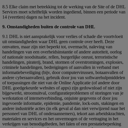
8.5 Elke claim met betrekking tot de werking van de Site of de DHL
Services moet schriftelijk worden ingediend, binnen een periode van
14 (veertien) dagen na het incident.
9. Omstandigheden buiten de controle van DHL
9.1 DHL is niet aansprakelijk voor verlies of schade die voortvloeit
uit omstandigheden waar DHL geen controle over heeft. Deze
omvatten, maar zijn niet beperkt tot, overmacht, naleving van
handelingen van een overheidsinstantie of andere autoriteit, oorlog
of nationale noodsituatie, rellen, burgerlijke onrust, terroristische
handelingen, piraterij, brand, stormen of overstromingen, explosies,
criminele handelingen, bedreigingen of aanvallen in verband met
informatiebeveiliging (bijv, door computervirussen, botaanvallen of
andere cyberaanvallen), gebruik door jou van softwarehulpmiddelen
of toepassingen die niet van de Online Applicatie (of andere door
DHL goedgekeurde websites of apps) zijn gedownload of niet zijn
bijgewerkt, stroomuitval, configuratieproblemen of storingen van je
werkstation of internetverbinding, onjuiste gegevens of door jou
ingevoerde informatie, epidemie, pandemie, lock-outs, stakingen en
andere industriële acties (in elk geval al dan niet verwijzend naar het
personeel van DHL of onderaannemers), tekort aan arbeidskrachten,
materialen en services en het onvermogen of de vertraging in het
verkrijgen van benodigdheden, het falen of een prestatiebeperking