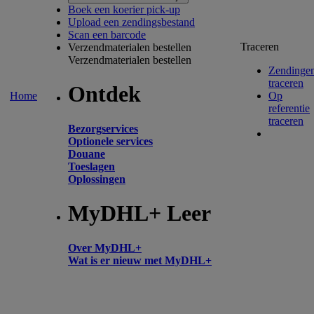
Boek een koerier pick-up
Upload een zendingsbestand
Scan een barcode
Traceren
Verzendmaterialen bestellen
Verzendmaterialen bestellen
Zendinge
traceren
Ontdek
Home
Op
referentie
traceren
Bezorgservices
Optionele services
Douane
Toeslagen
Oplossingen
MyDHL+ Leer
Over MyDHL+
Wat is er nieuw met MyDHL+