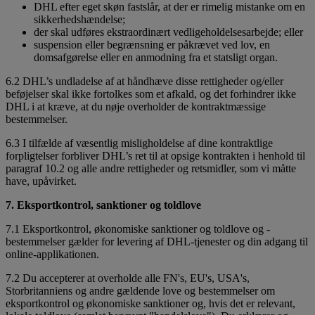
DHL efter eget skøn fastslår, at der er rimelig mistanke om en
sikkerhedshændelse;
der skal udføres ekstraordinært vedligeholdelsesarbejde; eller
suspension eller begrænsning er påkrævet ved lov, en
domsafgørelse eller en anmodning fra et statsligt organ.
6.2 DHL’s undladelse af at håndhæve disse rettigheder og/eller
beføjelser skal ikke fortolkes som et afkald, og det forhindrer ikke
DHL i at kræve, at du nøje overholder de kontraktmæssige
bestemmelser.
6.3 I tilfælde af væsentlig misligholdelse af dine kontraktlige
forpligtelser forbliver DHL’s ret til at opsige kontrakten i henhold til
paragraf 10.2 og alle andre rettigheder og retsmidler, som vi måtte
have, upåvirket.
7. Eksportkontrol, sanktioner og toldlove
7.1 Eksportkontrol, økonomiske sanktioner og toldlove og -
bestemmelser gælder for levering af DHL-tjenester og din adgang til
online-applikationen.
7.2 Du accepterer at overholde alle FN's, EU's, USA's,
Storbritanniens og andre gældende love og bestemmelser om
eksportkontrol og økonomiske sanktioner og, hvis det er relevant,