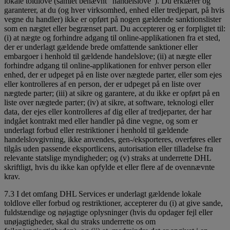
lokale toldlove (samlet benævnt "handelslove"). Du erklærer og
garanterer, at du (og hver virksomhed, enhed eller tredjepart, på hvis
vegne du handler) ikke er opført på nogen gældende sanktionslister
som en nægtet eller begrænset part. Du accepterer og er forpligtet til:
(i) at nægte og forhindre adgang til online-applikationen fra et sted,
der er underlagt gældende brede omfattende sanktioner eller
embargoer i henhold til gældende handelslove; (ii) at nægte eller
forhindre adgang til online-applikationen for enhver person eller
enhed, der er udpeget på en liste over nægtede parter, eller som ejes
eller kontrolleres af en person, der er udpeget på en liste over
nægtede parter; (iii) at sikre og garantere, at du ikke er opført på en
liste over nægtede parter; (iv) at sikre, at software, teknologi eller
data, der ejes eller kontrolleres af dig eller af tredjeparter, der har
indgået kontrakt med eller handler på dine vegne, og som er
underlagt forbud eller restriktioner i henhold til gældende
handelslovgivning, ikke anvendes, gen-/eksporteres, overføres eller
tilgås uden passende eksportlicens, autorisation eller tilladelse fra
relevante statslige myndigheder; og (v) straks at underrette DHL
skriftligt, hvis du ikke kan opfylde et eller flere af de ovennævnte
krav.
7.3 I det omfang DHL Services er underlagt gældende lokale
toldlove eller forbud og restriktioner, accepterer du (i) at give sande,
fuldstændige og nøjagtige oplysninger (hvis du opdager fejl eller
unøjagtigheder, skal du straks underrette os om