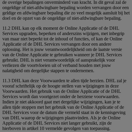
de overige bepalingen onverminderd van kracht. In dit geval zal de
ongeldige of niet-afdwingbare bepaling worden vervangen door een
geldige en afdwingbare bepaling die zo veel mogelijk aansluit bij het
doel en de opzet van de ongeldige of niet-afdwingbare bepaling.
11.2 DHL kan op elk moment de Online Applicatie of de DHL
Services upgraden, beperken of anderszins wijzigen, met inbegrip
van maar niet beperkt tot de inhoud of functies, of kan de Online
Applicatie of de DHL Services vervangen door een andere
oplossing. Het is jouw verantwoordelijkheid om de laatste versie
van de Online Applicatie te gebruiken wanneer je DHL Services
gebruikt. DHL is niet verantwoordelijk of aansprakelijk voor
verliezen die voortvloeien uit of verband houden met jouw
nalatigheid om dergelijke stappen te ondernemen.
11.3 DHL kan deze Voorwaarden te allen tijde herzien. DHL zal je
vooraf schriftelijk op de hoogte stellen van wijzigingen in deze
Voorwaarden. Het gebruik van de Online Applicatie of de DHL
Services wordt dan voortgezet onder de herziene voorwaarden.
Indien je niet akkoord gaat met dergelijke wijzigingen, kan je te
allen tijde stoppen met het gebruik van de Online Applicatie of de
DHL Services voor de datum die vermeld staat in de kennisgeving
van DHL waarop de wijzigingen plaatsvinden. Als je de Online
Applicatie of de DHL Services niet langer gebruikt, zijn de
hierboven in artikel 10 vermelde gevolgen van toepassing.