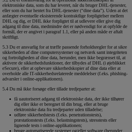
elektroniske data, som du har leveret, når du bruger DHL-tjenester,
eller som du har hentet fra DHL-tjenester (“dine data”). Uden at det
anfægter eventuelle eksisterende kontraktlige forpligtelser mellem
DHL og dig, er DHL ikke forpligtet til at udlevere eller give dig
adgang til dine data, medmindre det er nødvendigt for at opfylde de
formål, der er angivet i paragraf 1.1, eller på anden måde er aftalt
skriftligt.
5.3 Du er ansvarlig for at træffe passende forholdsregler for at sikre
sikkerheden af dine computersystemer og netværk samt integriteten
og fortroligheden af dine data, herunder, men ikke begrænset til, at
aktivere de sikkerhedsfunktioner, der tilbydes af DHL (i øjeblikket
eSecure), eller at opbevare sikkerhedskopier af dine data eller at
overholde alle IT-sikkerhedsrelaterede meddelelser (f.eks. phishing-
advarsler i online-applikationen).
5.4 Du må ikke forsøge eller tillade tredjeparter at:
få uautoriseret adgang til elektroniske data, der ikke tilhører
dig eller ikke er beregnet til din brug, eller at bruge
elektroniske data fra tredjeparter uden tilladelse;
udføre sikkerhedstests (f.eks. penetrationstests),
præstationstests (f.eks. belastningstests), stresstests eller
lignende tests i online-applikationen;
bruge automatiserede systemer og/eller software (herunder