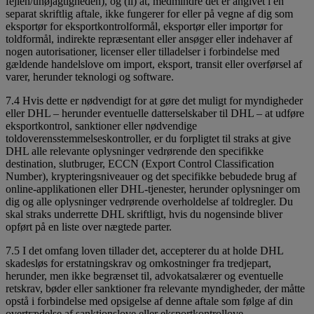
fejlen/unøjagtigheden), og (ii) at, medmindre det er angivet i en
separat skriftlig aftale, ikke fungerer for eller på vegne af dig som
eksportør for eksportkontrolformål, eksportør eller importør for
toldformål, indirekte repræsentant eller ansøger eller indehaver af
nogen autorisationer, licenser eller tilladelser i forbindelse med
gældende handelslove om import, eksport, transit eller overførsel af
varer, herunder teknologi og software.
7.4 Hvis dette er nødvendigt for at gøre det muligt for myndigheder
eller DHL – herunder eventuelle datterselskaber til DHL – at udføre
eksportkontrol, sanktioner eller nødvendige
toldoverensstemmelseskontroller, er du forpligtet til straks at give
DHL alle relevante oplysninger vedrørende den specifikke
destination, slutbruger, ECCN (Export Control Classification
Number), krypteringsniveauer og det specifikke bebudede brug af
online-applikationen eller DHL-tjenester, herunder oplysninger om
dig og alle oplysninger vedrørende overholdelse af toldregler. Du
skal straks underrette DHL skriftligt, hvis du nogensinde bliver
opført på en liste over nægtede parter.
7.5 I det omfang loven tillader det, accepterer du at holde DHL
skadesløs for erstatningskrav og omkostninger fra tredjepart,
herunder, men ikke begrænset til, advokatsalærer og eventuelle
retskrav, bøder eller sanktioner fra relevante myndigheder, der måtte
opstå i forbindelse med opsigelse af denne aftale som følge af din
overtrædelse af sanktionslove eller eksportkontrollove.