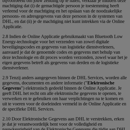
bijvoorbeeld om jouw zending op te halen, verklaar je middels deze
machtiging dat (i) de gemachtigde persoon je toestemming heeft
verleend voor de machtiging en het opslaan van de noodzakelijke
persoons- en adresgegevens van deze persoon in de systemen van
DHL, en dat (ii) je de machtiging niet kunt intrekken via de Online
Applicatie.
2.8 Indien de Online Applicatie gebruikmaakt van Bluetooth Low
Energy-technologie voor het verzenden van zowel digitale
beveiligingscodes en gegevens van logistieke dienstverleners,
aanvaard je dat de genoemde codes en gegevens met behulp van
deze technologie en dit proces worden verzonden, zowel waar het je
eigen gegevens betreft als gegevens van derden en de logistieke
dienstverlener.
2.9 Tenzij anders aangegeven binnen de DHL Services, worden alle
gegevens, documenten en andere informatie ("
Elektronische
Gegevens
") elektronisch gedeeld binnen de Online Applicatie. Je
geeft DHL het recht om alle elektronische gegevens te openen, te
verwerken en te gebruiken om haar verplichtingen na te komen en
uit te voeren voor de doeleinden vermeld in de Online Applicatie en
de specifieke DHL Services.
2.10 Door Elektronische Gegevens aan DHL te verstrekken, erken
je dat je verantwoordelijk bent voor de volledigheid en
nauwkeurigheid van de Elektronische Gegevens die tijdig aan DHL