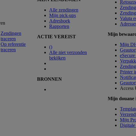
Retourz
Zending
Alle zendingen
Zending
Mijn pick-ups
Valuta 
Adresboek
ren
Adresse
Rapporten
Zendingen
Mijn bewaarde
ACTIE VEREIST
traceren
Op referentie
Mijn D
(
)
traceren
Geautor
Alle niet verzonden
eSecure
bekijken
Verpakki
Zendingr
Printer 
Notifica
BRONNEN
Geautori
Access
Mijn douane i
Templat
Verzen
Mijn Pro
Digitale