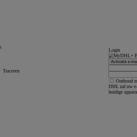
n
Login
Activatie e-mai
Traceren
Onthoud m
DHL zal uw e-
huidige appara