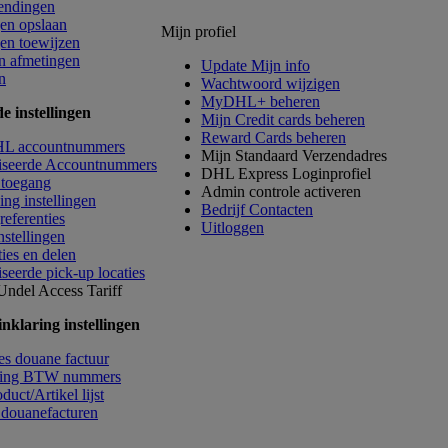
endingen
en opslaan
Mijn profiel
en toewijzen
en afmetingen
Update Mijn info
n
Wachtwoord wijzigen
MyDHL+ beheren
 instellingen
Mijn Credit cards beheren
Reward Cards beheren
HL accountnummers
Mijn Standaard Verzendadres
iseerde Accountnummers
DHL Express Loginprofiel
 toegang
Admin controle activeren
ng instellingen
Bedrijf Contacten
eferenties
Uitloggen
instellingen
ties en delen
seerde pick-up locaties
 Undel
Access Tariff
nklaring instellingen
es douane factuur
ding BTW nummers
duct/Artikel lijst
 douanefacturen