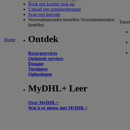
Boek een koerier pick-up
Upload een zendingsbestand
Scan een barcode
Verzendmaterialen bestellen
Verzendmaterialen
Trace
bestellen
Ontdek
Home
Bezorgservices
Optionele services
Douane
Toeslagen
Oplossingen
MyDHL+ Leer
Over MyDHL+
Wat is er nieuw met MyDHL+