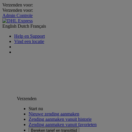
Verzenden voor:
Verzenden voor:
Admin Controle
English
Dutch
Français
Help en Support
Vind een locatie
Verzenden
Start nu
Nieuwe zending aanmaken
Zending aanmaken vanuit historie
Zending aanmaken vanuit favorieten
Bereken tarief en transittijd