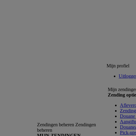
Mijn profiel
Uitlogge
Mijn zendingen
Zending optie
Aflevero
Zending
Douane 
Aangift
Zendingen beheren
Zendingen
Douanea
beheren
Pick-ups
MIJN ZENDINGEN