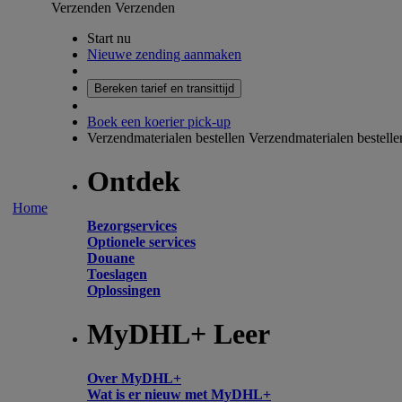
Verzenden
Verzenden
Start nu
Nieuwe zending aanmaken
Bereken tarief en transittijd
Boek een koerier pick-up
Verzendmaterialen bestellen
Verzendmaterialen bestelle
Ontdek
Home
Bezorgservices
Optionele services
Douane
Toeslagen
Oplossingen
MyDHL+ Leer
Over MyDHL+
Wat is er nieuw met MyDHL+