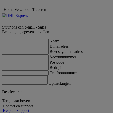
Home
Verzenden
Traceren
Stuur ons een e-mail - Sales
Benodigde gegevens invullen
Naam
E-mailadres
Bevestig e-mailadres
Accountnummer
Postcode
Bedrijf
Telefoonnummer
Opmerkingen
Deselecteren
Terug naar boven
Contact en support
Help en Support