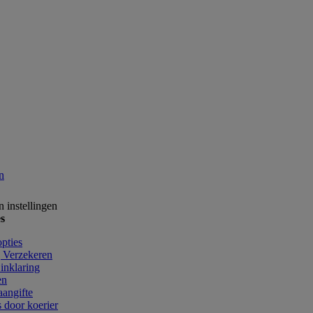
n
 instellingen
s
pties
 Verzekeren
inklaring
en
angifte
 door koerier