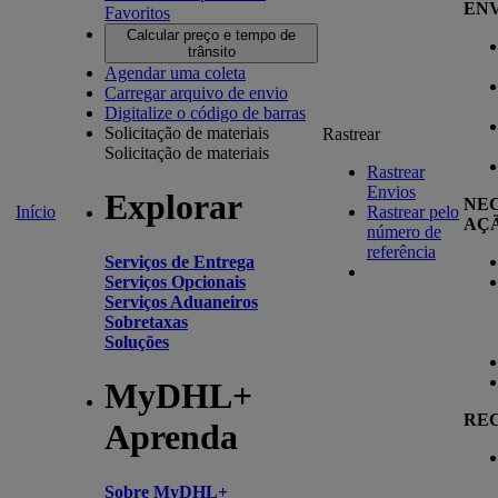
ENV
Favoritos
Calcular preço e tempo de
trânsito
Agendar uma coleta
Carregar arquivo de envio
Digitalize o código de barras
Solicitação de materiais
Rastrear
Solicitação de materiais
Rastrear
Envios
Explorar
NEC
Início
Rastrear pelo
AÇ
número de
referência
Serviços de Entrega
Serviços Opcionais
Serviços Aduaneiros
Sobretaxas
Soluções
MyDHL+
RE
Aprenda
Sobre MyDHL+