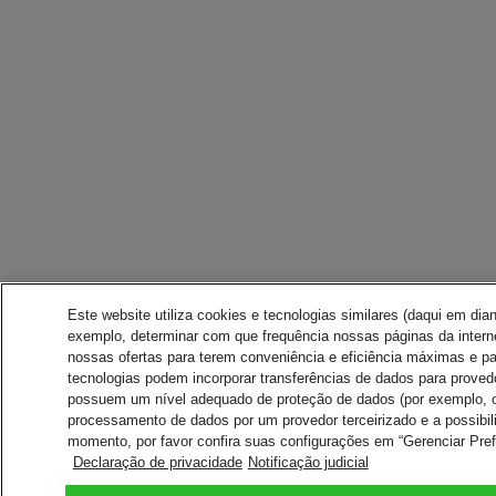
Este website utiliza cookies e tecnologias similares (daqui em dia
exemplo, determinar com que frequência nossas páginas da internet
nossas ofertas para terem conveniência e eficiência máximas e pa
tecnologias podem incorporar transferências de dados para prove
possuem um nível adequado de proteção de dados (por exemplo, o
processamento de dados por um provedor terceirizado e a possibil
momento, por favor confira suas configurações em “Gerenciar Pref
Declaração de privacidade
Notificação judicial