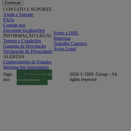
Continuar
CONTATO E SUPORTE
Ajuda e Suporte
FAQs
Contate-nos
Encontrar localizações
Sobre a DHL
INFORMAÇÃO LEGAL
Imprensa
Termos e Condições
Trabalhe Conosco
Garantia de Devolução
Aviso Legal
Declaração de Privacidade
ALERTAS
Conhecimento de Fraudes
Informações Importantes
Siga-
2026 © DHL Group - All
Configurações de
nos
rights reserved
consentimento