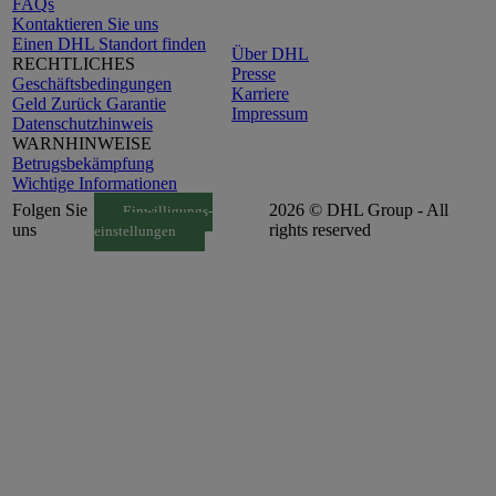
FAQs
Kontaktieren Sie uns
Einen DHL Standort finden
Über DHL
RECHTLICHES
Presse
Geschäftsbedingungen
Karriere
Geld Zurück Garantie
Impressum
Datenschutzhinweis
WARNHINWEISE
Betrugsbekämpfung
Wichtige Informationen
Folgen Sie
2026 © DHL Group - All
Einwilligungs-
uns
rights reserved
einstellungen