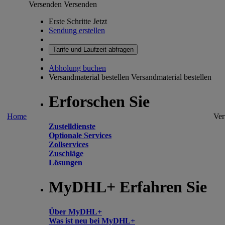
Versenden
Versenden
Erste Schritte Jetzt
Sendung erstellen
Tarife und Laufzeit abfragen
Abholung buchen
Versandmaterial bestellen
Versandmaterial bestellen
Erforschen Sie
Home
Ver
Zustelldienste
Optionale Services
Zollservices
Zuschläge
Lösungen
MyDHL+ Erfahren Sie
Über MyDHL+
Was ist neu bei MyDHL+