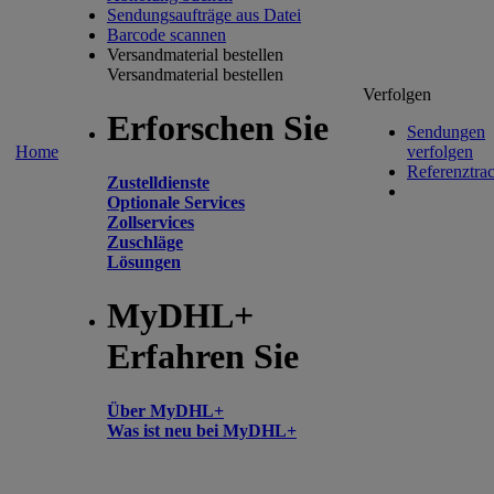
Sendungsaufträge aus Datei
Barcode scannen
Versandmaterial bestellen
Versandmaterial bestellen
Verfolgen
Erforschen Sie
Sendungen
Home
verfolgen
Referenztra
Zustelldienste
Optionale Services
Zollservices
Zuschläge
Lösungen
MyDHL+
Erfahren Sie
Über MyDHL+
Was ist neu bei MyDHL+