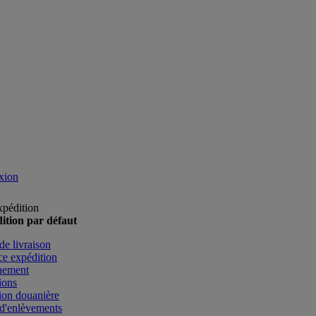
xion
xpédition
ition par défaut
de livraison
e expédition
nement
ions
ion douanière
d'enlèvements