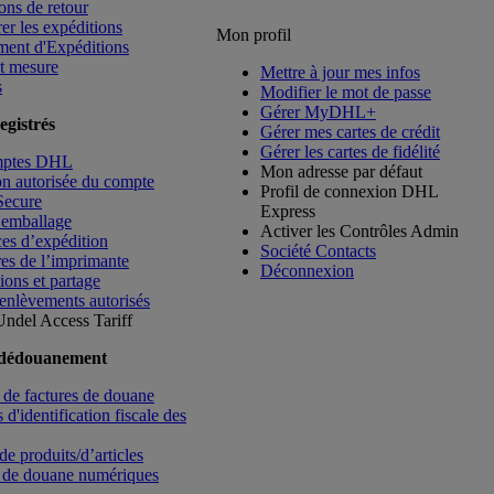
ons de retour
rer les expéditions
Mon profil
ment d'Expéditions
t mesure
Mettre à jour mes infos
s
Modifier le mot de passe
Gérer MyDHL+
egistrés
Gérer mes cartes de crédit
Gérer les cartes de fidélité
mptes DHL
Mon adresse par défaut
ion autorisée du compte
Profil de connexion DHL
Secure
Express
’emballage
Activer les Contrôles Admin
es d’expédition
Société Contacts
es de l’imprimante
Déconnexion
ions et partage
enlèvements autorisés
Undel
Access Tariff
 dédouanement
de factures de douane
d'identification fiscale des
de produits/d’articles
 de douane numériques