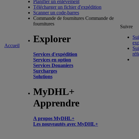
Planifier un enlèvement
Télécharger un fichier d'expédition
Scanner un code-barres
Commande de fournitures
Commande de
fournitures
Suivre
Explorer
Sui
exp
Accueil
Sui
réf
Services d'expédition
Services en option
Services Douaniers
Surcharges
Solutions
MyDHL+
Apprendre
A propos MyDHL+
Les nouveautés avec MyDHL+