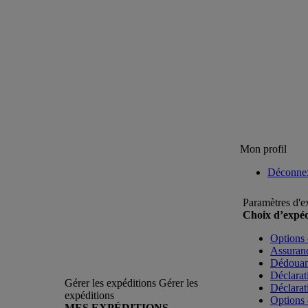
Mon profil
Déconne
Paramètres d'e
Choix d’expéd
Options 
Assuranc
Dédoua
Déclarat
Gérer les expéditions
Gérer les
Déclarat
expéditions
Options 
MES EXPÉDITIONS