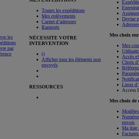
Expéditi
Enregist
Toutes les expéditions
Assigne
Mes enlèvements
Devise e
Carnet d’adresses
Adresse
Rapports
Mes choix enr
vre les
NÉCESSITE VOTRE
éditions
INTERVENTION
Mes co
vre par
Utilisat
érence
(
)
Accès e
Afficher tous les éléments non
Choix d
envoyés
Référenc
Paramètr
Notificat
Lieux d’
RESSOURCES
Access 
Mes choix de
Modèles 
Numéros 
envois
Ma liste 
Factures