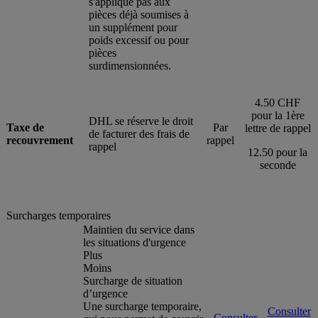
s'applique pas aux
pièces déjà soumises à
un supplément pour
poids excessif ou pour
pièces
surdimensionnées.
4.50 CHF
pour la 1ère
DHL se réserve le droit
Taxe de
Par
lettre de rappel
de facturer des frais de
recouvrement
rappel
rappel
12.50 pour la
seconde
Surcharges temporaires
Maintien du service dans
les situations d'urgence
Plus
Moins
Surcharge de situation
d’urgence
Une surcharge temporaire,
Consulter
Consulter