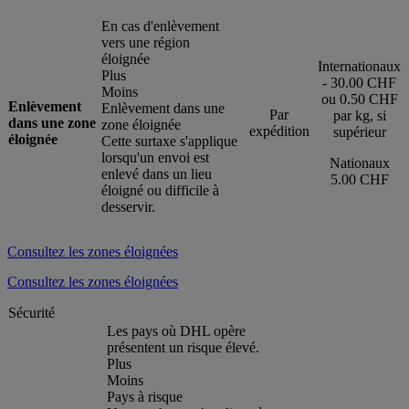
En cas d'enlèvement
vers une région
éloignée
Internationaux
Plus
- 30.00 CHF
Moins
ou 0.50 CHF
Enlèvement
Enlèvement dans une
Par
par kg, si
dans une zone
zone éloignée
expédition
supérieur
éloignée
Cette surtaxe s'applique
lorsqu'un envoi est
Nationaux
enlevé dans un lieu
5.00 CHF
éloigné ou difficile à
desservir.
Consultez les zones éloignées
Consultez les zones éloignées
Sécurité
Les pays où DHL opère
présentent un risque élevé.
Plus
Moins
Pays à risque