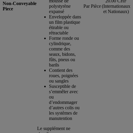
mousse de
20.00 CHF
Non-Conveyable
polystyrène
Par Pièce
(Internationaux
Piece
expansé
et Nationaux)
Enveloppée dans
un film plastique
étirable ou
rétractable
Forme ronde ou
cylindrique,
comme des
seaux, bidons,
fûts, pneus ou
barils
Contient des
roues, poignées
ou sangles
Susceptible de
s’emmêler avec
ou
d’endommager
d’autres colis ou
les systèmes de
manutention
Le supplément ne