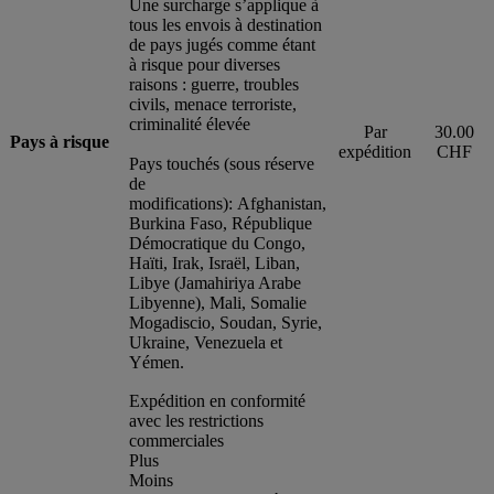
Une surcharge s’applique à
tous les envois à destination
de pays jugés comme étant
à risque pour diverses
raisons : guerre, troubles
civils, menace terroriste,
criminalité élevée
Par
30.00
Pays à risque
expédition
CHF
Pays touchés (sous réserve
de
modifications): Afghanistan,
Burkina Faso, République
Démocratique du Congo,
Haïti, Irak, Israël, Liban,
Libye (Jamahiriya Arabe
Libyenne), Mali, Somalie
Mogadiscio, Soudan, Syrie,
Ukraine, Venezuela et
Yémen.
Expédition en conformité
avec les restrictions
commerciales
Plus
Moins