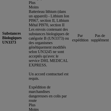
Plus
Moins
Batterieau lithium (dans
un appareil) - Lithium Ion
PI967, section II, Lithium
Métal PI970, section II
Les envois contenant des
Substances
substances biologiques de
Par
Pas de
Biologiques
catégorie B (UN3373) ou
expédition
supplément
UN3373
des organismes
génétiquement modifiés
selon UN3245 ne sont
acceptés qu'avec le
service DHL MEDICAL
EXPRESS.
Un accord contractuel est
requis.
Expédition de
marchandises
dangereuses en colis par
route
Plus
Moins