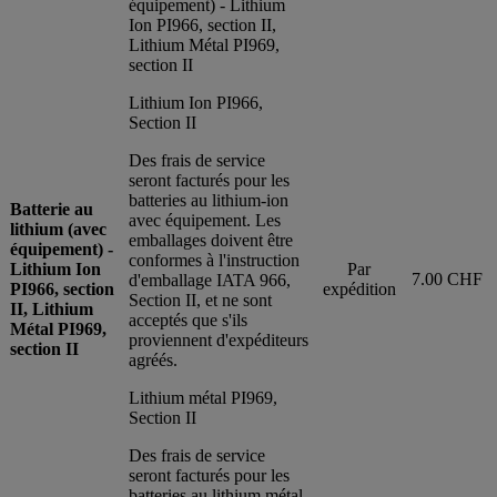
équipement) - Lithium
Ion PI966, section II,
Lithium Métal PI969,
section II
Lithium Ion PI966,
Section II
Des frais de service
seront facturés pour les
batteries au lithium-ion
Batterie au
avec équipement. Les
lithium (avec
emballages doivent être
équipement) -
conformes à l'instruction
Lithium Ion
Par
7.00 CHF
d'emballage IATA 966,
PI966, section
expédition
Section II, et ne sont
II, Lithium
acceptés que s'ils
Métal PI969,
proviennent d'expéditeurs
section II
agréés.
Lithium métal PI969,
Section II
Des frais de service
seront facturés pour les
batteries au lithium métal