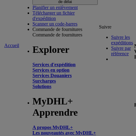
de délai
Planifier un enlèvement
Télécharger un fichier
d'expédition
Scanner un code-barres
Suivre
Commande de fournitures
Commande de fournitures
Suivre les
expéditions
Accueil
Explorer
Suivre par
référence
Services d'expédition
Services en option
Services Douaniers
Surcharges
Solutions
MyDHL+
Apprendre
A propos MyDHL+
Les nouveautés avec MyDHL+