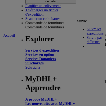
de délai
Planifier un enlèvement
Télécharger un fichier
d'expédition
Scanner un code-barres
Suivre
Commande de fournitures
Commande de fournitures
Suivre les
expéditions
Accueil
Explorer
Suivre par
référence
Services d'expédition
Services en option
Services Douaniers
Surcharges
Solutions
MyDHL+
Apprendre
A propos MyDHL+
Les nouveautés avec MyDHL+