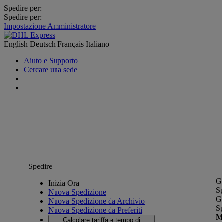
Spedire per:
Spedire per:
Impostazione Amministratore
English
Deutsch
Français
Italiano
Aiuto e Supporto
Cercare una sede
Spedire
G
Inizia Ora
S
Nuova Spedizione
G
Nuova Spedizione da Archivio
S
Nuova Spedizione da Preferiti
M
Calcolare tariffa e tempo di