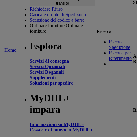
S
transito
Richiedere Ritiro
Caricare un file di Spedizioni
Scansione del codice a barre
Ordinare forniture
Ordinare
forniture
Ricerca
Ricerca
Esplora
Spedizione
Home
Ricerca per
A
Riferimento
Servizi di consegna
R
Servizi Opzionali
Servizi Doganali
Supplementi
Soluzioni per spedire
MyDHL+
impara
R
Informazioni su MyDHL+
Cosa c'è di nuovo in MyDHL+