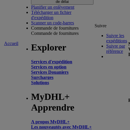
de délai
Planifier un enlèvement
Télécharger un fichier
d'expédition
Scanner un code-barres
Suivre
Commande de fournitures
Commande de fournitures
Suivre les
expéditions
Accueil
Explorer
Suivre par
référence
Services d'expédition
Services en option
Services Douaniers
Surcharges
Solutions
MyDHL+
Apprendre
A propos MyDHL+
Les nouveautés avec MyDHL+